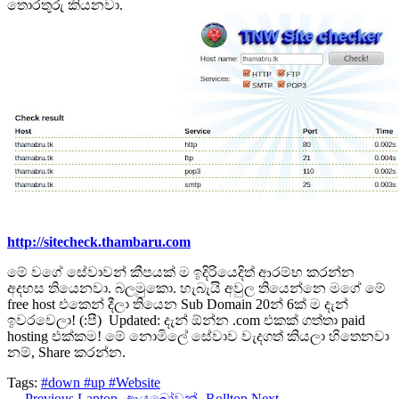
තොරතුරු කියනවා.
http://sitecheck.thambaru.com
මේ වගේ සේවාවන් කීපයක් ම ඉදිරියෙදිත් ආරම්භ කරන්න
අදහස තියෙනවා. බලමුකො. හැබැයි අවුල තියෙන්නෙ මගේ මේ
free host එකෙන් දීලා තියෙන Sub Domain 20න් 6ක් ම දැන්
ඉවරවෙලා! (:පී) Updated: දැන් ඕන්න .com එකක් ගත්තා paid
hosting එක්කම! මේ නොමිලේ සේවාව වැදගත් කියලා හිතෙනවා
නම්, Share කරන්න.
Tags:
#down
#up
#Website
← Previous
Laptop -ආයුබෝවන්- Rolltop
Next →