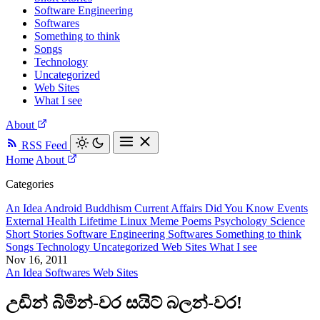
Software Engineering
Softwares
Something to think
Songs
Technology
Uncategorized
Web Sites
What I see
About
RSS Feed
Home
About
Categories
An Idea
Android
Buddhism
Current Affairs
Did You Know
Events
External
Health
Lifetime
Linux
Meme
Poems
Psychology
Science
Short Stories
Software Engineering
Softwares
Something to think
Songs
Technology
Uncategorized
Web Sites
What I see
Nov 16, 2011
An Idea
Softwares
Web Sites
උඩින් බිමින්-වර සයිට් බලන්-වර!