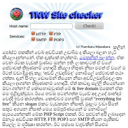
කලින්
පෝස්ට් එකකින් වෙබ් අඩවියක් උඩ/බිම ද කියලා බලන හැටි
කියලා දුන්නනේ. ඒක දැක්කේ නැත්නම්,
මෙතනින් බලන්න
. ඒක
වෙන රටක වැඩක් වුණාට ඔන්න ඉතිං ලංකාවටත් ඒ වගේ
සේවාවක් තිබුණනම් හොඳයි කියලා හිතුණ නිසා මමත් ඒ වගේ ම
ඊටත් වඩා දියුණු කළ ‘අඩවි උඩදබිමද’ නොමිලේ සේවාවක් පඨාං
ගත්තා. දැන් සිංහල ඩොමේන් තියෙන නිසා අඩවිඋඩදබිමද.ලංකා
කියලා දාගන්න තිබුණානම් හොඳයි. ඒත් කාටදෑ සල්ලි තියෙන්නෙ
ඕවා ගන්න? ඒ කොහොමවුණත් මේ tk free domain එකෙන් ඒක
මම එළිදැක්වූවා. ඊයෙ හවස පටන්ගත්ත වැඩේ අද උදේ පාන්දර
වෙද්දි ඉවර කරගත්තා. කොච්චර මහන්සි වුණත් “everything for
free” කියන slogan එකට වැඩකරන නිසාත්, මුදලට වඩා සිතේ
සතුට අගයන නිසාත් මෙය සම්පූර්ණයෙන් ම නොමිලේ
සැපයෙන්නක්! මේක PHP Script එකක්. ඊට පුළුවන් අපි ලබාදෙන
ඕනෑම අඩවියක HTTP, FTP, POP3 සහ SMTP කියන පැතිකඩ
සියල්ල ම පරීක්‍ෂා කරන්න. ඊට පස්සෙ වගුවකින් සියළුම