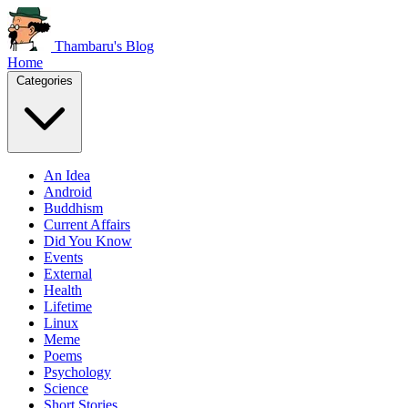
Thambaru's Blog
Home
Categories
An Idea
Android
Buddhism
Current Affairs
Did You Know
Events
External
Health
Lifetime
Linux
Meme
Poems
Psychology
Science
Short Stories