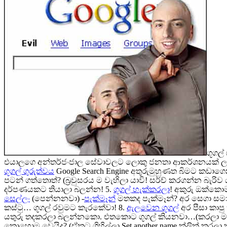
ගූගල
එයාලගෙ අන්තර්ජංජාල සේවාවලට ලොකු ජනතා ආකර්ශනයක් ලබාගන්න
ගූගල් ගුරුත්‍වය
Google Search Engine අතුරුමුහුණත බිමට කඩ
පටන් ගත්තොත්? (බ්‍රවුසරය ම වැහිලා යාවි! සර්ච් කරගන්න බැරිව ය
දර්පණයකට තියාලා බලන්න! 5.
ගූගල් හැක්කරලා
! අකුරු ඔක්කො
සෙල්ලං
(පෙන්නනවා) -
පැක්මෑන්
මතකද පැක්මෑන්? අර සෙගා සමාගම
කස්ටු… ගූගල් රවුමට කැරකේවා! 8.
ඇලවෙන ගූගල්
අර පීසා කාපු
යතුරු තදකරලා බලන්නකො. එතකොට ගූගල් කියනවා…(කරලා ම
කොහොම වෙයිද? (ඒකට ගිහිල්ලා Set another name ක්ලික් කරලා