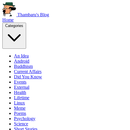
Thambaru's Blog
Home
Categories
An Idea
Android
Buddhism
Current Affairs
Did You Know
Events
External
Health
Lifetime
Linux
Meme
Poems
Psychology
Science
Short Stories