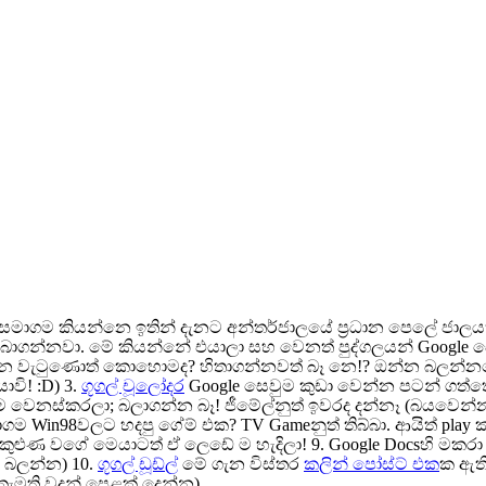
් සමාගම කියන්නෙ ඉතින් දැනට අන්තර්ජාලයේ ප්‍රධාන පෙලේ ජාල
වා. මේ කියන්නේ එයාලා සහ වෙනත් පුද්ගලයන් Google සෙවුම් ය
ාගෙන වැටුණොත් කොහොමද? හිතාගන්නවත් බෑ නෙ!? ඔන්න බලන්නකො
ාවි! :D) 3.
ගූගල් චූලෝදර
Google සෙවුම කුඩා වෙන්න පටන් ගත්තො
ම වෙනස්කරලා; බලාගන්න බෑ! ජීමේල්නුත් ඉවරද දන්නෑ (බයවෙන්
 Win98වලට හදපු ගේම් එක? TV Gameනුත් තිබ්බා. ආයිත් play කර
 කුළුණ වගේ මෙයාටත් ඒ ලෙඩේ ම හැදිලා! 9. Google Docsහි මකරා ම
 බලන්න) 10.
ගූගල් ඩූඩ්ල්
මේ ගැන විස්තර
කලින් පෝස්ට් එක
ක ඇති
 කැමති වදන් පෙළක් දෙන්න)