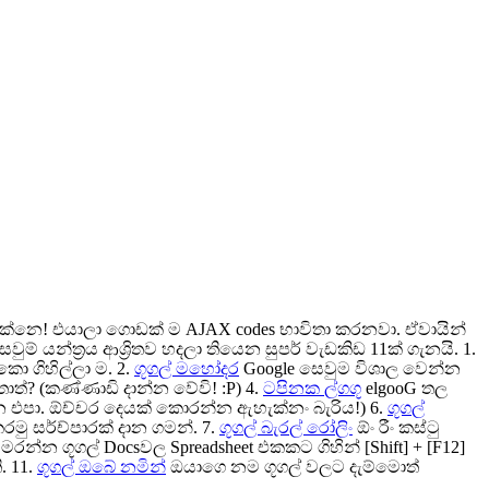
යක්නෙ! එයාලා ගොඩක් ම AJAX codes භාවිතා කරනවා. ඒවායින්
න්ත්‍රය ආශ්‍රිතව හදලා තියෙන සුපර් වැඩකිඩ 11ක් ගැනයි. 1.
 ගිහිල්ලා ම. 2.
ගූගල් මහෝදර
Google සෙවුම විශාල වෙන්න
ත්? (කණ්ණාඩි දාන්න වේවි! :P) 4.
ටපිනක ල්ගගූ
elgooG තල
න එපා. ඕච්චර දෙයක් කොරන්න ඇහැක්නං බැරිය!) 6.
ගූගල්
මු සර්ච්පාරක් දාන ගමන්. 7.
ගූගල් බැරල් රෝලිං
ඕං රීං කස්ටු
රන්න ගූගල් Docsවල Spreadsheet එකකට ගිහින් [Shift] + [F12]
. 11.
ගූගල් ඔබේ නමින්
ඔයාගෙ නම ගූගල් වලට දැම්මොත්