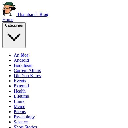
Thambaru's Blog
Home
Categories
An Idea
Android
Buddhism
Current Affairs
Did You Know
Events
External
Health
Lifetime
Linux
Meme
Poems
Psychology
Science
Short Stories