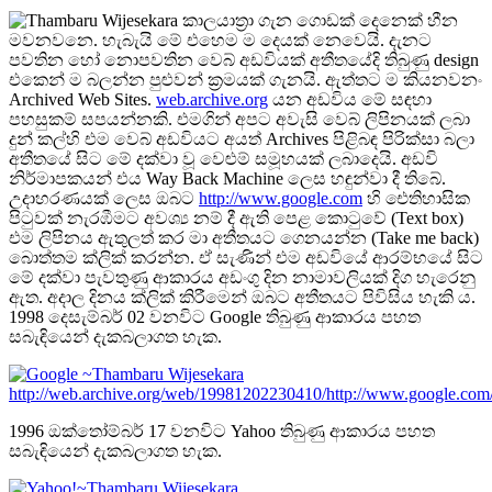
කාලයාත්‍රා ගැන ගොඩක් දෙනෙක් හීන
මවනවනෙ. හැබැයි මේ එහෙම ම දෙයක් නෙවෙයි. දැනට
පවතින හෝ නොපවතින වෙබ් අඩවියක් අතීතයේදි තිබුණු design
එකෙන් ම බලන්න පුළුවන් ක්‍රමයක් ගැනයි. ඇත්තට ම කියනවනං
Archived Web Sites.
web.archive.org
යන අඩවිය මේ සඳහා
පහසුකම් සපයන්නකි. එමගින් අපට අවැසි වෙබ් ලිපිනයක් ලබා
දුන් කල්හි එම වෙබ් අඩවියට අයත් Archives පිළිබඳ පිරික්සා බලා
අතීතයේ සිට මේ දක්වා වූ වෙළුම් සමූහයක් ලබාදෙයි. අඩවි
නිර්මාපකයන් එය Way Back Machine ලෙස හඳුන්වා දී තිබේ.
උදාහරණයක් ලෙස ඔබට
http://www.google.com
හි ‍ඓතිහාසික
පිටුවක් නැරඹීමට අවශ්‍ය නම් දී ඇති පෙළ කොටුවේ (Text box)
එම ලිපිනය ඇතුලත් කර මා අතීතයට ගෙනයන්න (Take me back)
බොත්තම ක්ලික් කරන්න. ඒ සැණින් එම අඩවියේ ආරම්භයේ සිට
මේ දක්වා පැවතුණු ආකාරය අඩංගු දින නාමාවලියක් දිග හැරෙනු
ඇත. අදාල දිනය ක්ලික් කිරීමෙන් ඔබට අතීතයට පිවිසිය හැකි ය.
1998 දෙසැම්බර් 02 වනවිට Google තිබුණු ආකාරය පහත
සබැඳියෙන් දැකබලාගත හැක.
http://web.archive.org/web/19981202230410/http://www.google.com
1996 ඔක්තෝම්බර් 17 වනවිට Yahoo තිබුණු ආකාරය පහත
සබැඳියෙන් දැකබලාගත හැක.