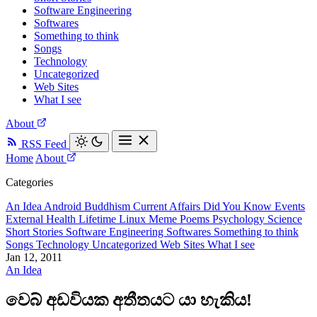
Software Engineering
Softwares
Something to think
Songs
Technology
Uncategorized
Web Sites
What I see
About
RSS Feed
Home
About
Categories
An Idea
Android
Buddhism
Current Affairs
Did You Know
Events
External
Health
Lifetime
Linux
Meme
Poems
Psychology
Science
Short Stories
Software Engineering
Softwares
Something to think
Songs
Technology
Uncategorized
Web Sites
What I see
Jan 12, 2011
An Idea
වෙබ් අඩවියක අතීතයට යා හැකිය!