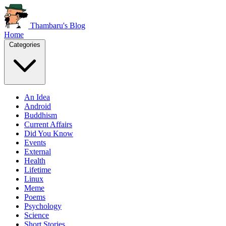
Thambaru's Blog
Home
Categories
An Idea
Android
Buddhism
Current Affairs
Did You Know
Events
External
Health
Lifetime
Linux
Meme
Poems
Psychology
Science
Short Stories