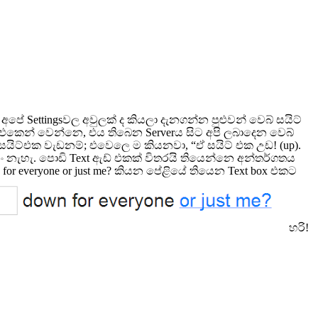
 Settingsවල අවුලක් ද කියලා දැනගන්න පුළුවන් වෙබ් සයිට්
 එකෙන් වෙන්නෙ, එය තිබෙන Serverය සිට අපි ලබාදෙන වෙබ්
සයිට්එක වැඩනම්; එවෙලෙ ම කියනවා, “ඒ සයිට් එක උඩ! (up).
මනං නැහැ. පොඩි Text ඇඩ් එකක් විතරයි තියෙන්නෙ අන්තර්ගතය
or everyone or just me? කියන පේළියේ තියෙන Text box එකට
හරි!