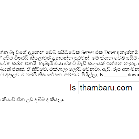
 බෑ වගේ දැනෙන වෙබ් සයිට්ටෙක Server එක Downද නැත්නම් අපේ
පිට විතරයි කියලාවත් දැනගන්න පුළුවන්. මේ කියන වෙබ් සයිට්
පොර්තු කරන එකයි. හැබැයි එයා ඒකට වැඩි කාලයක් ගන්නෙ නැහැ. 
‍රමාණයක් එකක්. ඒ කිව්වෙ, ටක්ගාලා ලෝඩ් වෙනවා. ඇඩ්, රූප අනං
 අදාලව ම තමයි තියෙන්නෙ. මේකට ගිහිල්ලා, Is _________ down f
 කියාවි ඒක උඩ ද බිම ද කියලා.