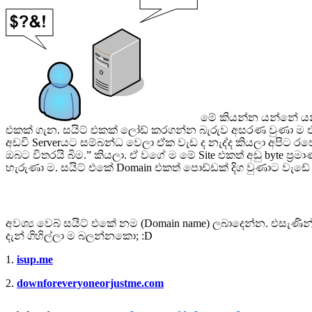
මේ කියන්න යන්නේ යන්න
එකක් ගැන. සයිට් එකක් ලෝඩ් කරගන්න බැරුව අසරණ වුණා ම ඒ අ
අඩවි Serverයට සම්බන්ධ වෙලා ඒක වැඩ ද නැද්ද කියලා අපිට ර
ඔබට විතරයි බිම.” කියලා. ඒ වගේ ම මේ Site එකත් අඩු byte ප්
හැරුණා ම. සයිට් එකේ Domain එකත් පොඩ්ඩක් දිග වුණාට වැඩේ ට
අවශ්‍ය වෙබ් සයිට් එකේ නම (Domain name) ලබාදෙන්න. එසැණින්
දැන් ගිහිල්ලා ම බලන්නකො; :D
1.
isup.me
2.
downforeveryoneorjustme.com