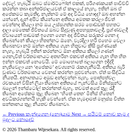
දේවල්. හැබැයි ඔබට ස්මාර්ට්ෆෝන් එකක්, පරිගණකයක් පාවිච්චි
කරන්න තබා අන්තර්ජාලයවත් ඒ කාලයේ නැහැ. ඉතින් ඔබ ඒ
අපේකමට කැමතිද, නැත්නම් මේ අද විධිය හොඳද? ඔබ අහන්න
යන්නේ, දැන් අපිට කියන්නෙ අතීතය අමතක කරලා ජීවත්
වෙන්නද කියලා නම් ඔය උස්සගත්ත සරම පොඩ්ඩක් පහතට
දාලා මෙතෙක් ජීවිතයේ ඔබට සිදුවුණු අපහසුතාවලදී, ප්‍ර‍ශ්ණවලදී
ඒවායෙන් පාඩමක් ඉගෙන ගෙන අද ජීවිතය සරුකර ගෙන ද
තිබෙන්නේ කියලා හිතන්නට ඕනෙ. වැරදිලා හරි එහෙම වෙලා
තිබෙනවා නම් ඔන්න අතීතය ගැන හිතුවාට කිසි ප්‍ර‍ශ්ණයක්
නැහැ. හැබැයි ඉතින් කරන්නට ඕන අතීතය කිලෝ ගණන්
ගෙනැවිත් වර්තමානයට අතහරින එකවත් අතීතය ගැන හිත හිත
ඉන්න එකවත් නෙවෙයි. මේ මොහොතේ බලාගෙන ඉඳිද්දි
නැතිවෙලා යන ‘අපේකම’ අවශ්‍යනම් රැකගැනීමයි. අතීතය බැරි
වුණාට වර්තමානය වෙනස් කරන්න පුළුවන්නෙ. ඒත් සංසිද්ධිය
නියතයි. අනාගතයට අමුඩ අන්දවන්න බැහැ. පොත්පත්වල
රචකයන් විසින් ලියා තිබෙන අතීතයේ ෆැන්ටසිය මිනිස්සුන්ට
බලෙන් ඉන්ස්ටෝල් කරන්නත් බැහැ. තවමත් අපේ තුළ රැඳී
තිබෙන අපේකම තුළ තිබෙන ‘හිතේ තෙත’ මිනිස් හිතෙන්
අවධිකරගන්නයි හැකි වෙන්නේ. ඒක හැමදාමත් මනුස්ස චිත්ත
සන්තානය තුළ නියතව තිබෙනවා.
← Previous
කැන්දගෙන (නො)යාම
Next →
සයිටම් නොව කෑම ද
මුදලට නොදෙව්
© 2026 Thambaru Wijesekara. All rights reserved.