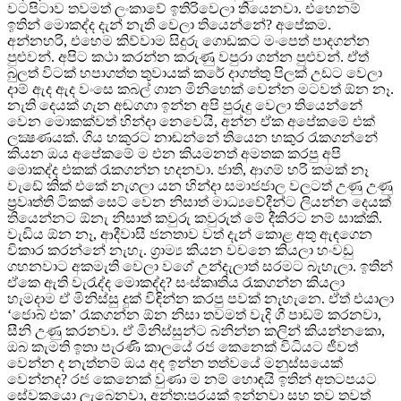
වටපිටාව තවමත් ලංකාවේ ඉතිරිවෙලා තියෙනවා. එහෙනම්
ඉතින් මොකද්ද දැන් නැති වෙලා තියෙන්නේ? අපේකම.
අන්නහරි, එහෙම කිව්වාම සිදුරු ගොඩකට මංපෙත් පාදගන්න
පුළුවන්. අපිට කථා කරන්න කරුණු වපුරා ගන්න පුළුවන්. ඒත්
බුලත් විටක් හපාගත්ත තුවායක් කරේ දාගත්තු පිලක් උඩට වෙලා
දාම් ඇද ඇද වංසෙ කබල් ගාන මිනිහෙක් වෙන්න මටවත් ඕන නෑ.
නැති දෙයක් ගැන අඬගගා ඉන්න අපි පුරුදු වෙලා තියෙන්නේ
වෙන මොකක්වත් හින්දා නෙවෙයි, අන්න ඒක අපේකමේ එක්
ලක්‍ෂණයක්. ගිය හකුරට නාඬන්නේ තියෙන හකුර රැකගන්නේ
කියන ඔය අපේකමේ ම එන කියමනත් අමතක කරපු අපි
මොකද්ද එකක් රැකගන්න හදනවා. ජාති, ආගම් හරි කමක් නෑ
වැඩේ කික් එකේ නැගලා යන හින්දා සමාජජාල වලටත් උණු උණු
ප්‍ර‍වෘත්ති ටිකක් සෙට් වෙන නිසාත් මාධ්‍යවේදීන්ට ලියන්න දෙයක්
තියෙන්නට ඕනැ නිසාත් කවුරු කවුරුත් මේ දීකිරට නම් සාක්කි.
වැඩිය ඕන නෑ, ආදීවාසී ජනතාව වත් දැන් කොළ අතු ඇඳගෙන
විකාර කරන්නේ නැහැ. ග්‍රාම්‍ය කියන වචනෙ කියලා හංවඩු
ගහනවාට අකමැති වෙලා වගේ උන්දැලාත් සරමට බැහැලා. ඉතින්
ඒකෙ ඇති වැරැද්ද මොකද්ද? සංස්කෘතිය රැකගන්න කියලා
හැමදාම ඒ මිනිස්සු දුක් විඳින්න කරපු පවක් නැහැනෙ. ඒත් එයාලා
‘ජොබ් එක’ රැකගන්න ඕන නිසා තවමත් වැදි ගී පාඩම් කරනවා,
සීනි උණු කරනවා. ඒ මිනිස්සුන්ට බනින්න කලින් කියන්නකො,
ඔබ කැමති ඉතා පැරණි කාලයේ රජ කෙනෙක් විධියට ජීවත්
වෙන්න ද නැත්නම් ඔය අද ඉන්න තත්වයේ මනුස්සයෙක්
වෙන්නද? රජ කෙනෙක් වුණා ම නම් හොඳයි ඉතින් අතටපයට
සේවකයො ලැබෙනවා, අන්ත:පුරයක් ඉන්නවා සහ තව තවත්