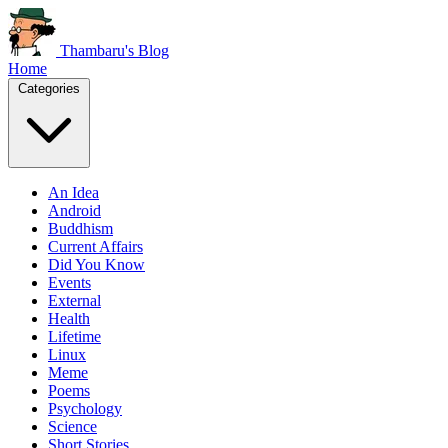
Thambaru's Blog
Home
Categories
An Idea
Android
Buddhism
Current Affairs
Did You Know
Events
External
Health
Lifetime
Linux
Meme
Poems
Psychology
Science
Short Stories