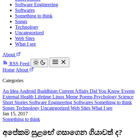
Software Engineering
Softwares
Something to think
Songs
Technology
Uncategorized
Web Sites
What I see
About
RSS Feed
Home
About
Categories
An Idea
Android
Buddhism
Current Affairs
Did You Know
Events
External
Health
Lifetime
Linux
Meme
Poems
Psychology
Science
Short Stories
Software Engineering
Softwares
Something to think
Songs
Technology
Uncategorized
Web Sites
What I see
Jan 15, 2017
Something to think
අපේකම සුළඟේ ගසාගෙන ගියාවත් ද?