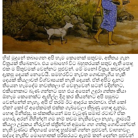
හිස් මුදුනේ තබාගෙන අපි හැම කෙනෙක් සතුවම, අතීතය ගැන
චිත්‍රයක් තිබෙනවා. එය බොහෝ විට බහුතරයක් සතුව ඇති පොදු
එක ම සිතුවමක් වෙන්නට පුළුවන්. මේ මනෝ චිත්‍රය කවදාවත්
දැකපු දෙයක් නෙවෙයි. සමහරවිට නැවත ගොඩනැගිය හැකි
දෙයක් කියලාවත් විශ්වාසයක් නැති දෙයක්. ඒත් අපිට දැනට
තියෙන හැමදේම නවත්තලා ඒ වෙනුවෙන් සටන් වදින්නට,
එකිනෙකාට බැණ ගන්නට සහ එය අපෙන් උදුරා ගත්තා කියා
ඕනෑම කෙනෙක්ට ඇඟිල්ල දිගු කර කියන්නට අපි පසුබට
වෙන්නේත් නැහැ. අපි ඒ තරම් ඊට ආදරය කරනවා. ඒත් කෝ
ඒක? කෝ ඒ අපේකමත් එක්ක ගැබ්වෙලා තිබුණු හොඳ දැනුම,
හොඳ මිනිස්සු, සංස්කෘතියෙන් ඔප වැටුණු සමාජ රටාව? ඒක
හොරු අරන් ගිහින්ද?! ගම නම් තවම නැතිවෙලා නැහැ. ග්‍රාම්‍යයි
කියලා උඩුකය නිරුවත් ස්ත්‍රීන්වත් අමුඩෙ ගහ ගත්තු ගොවියන්වත්
නැති වුණාට නිදහසේ හොඳ හුස්මක් ගන්න පුළුවන්, වාහනවල
සද්දෙ නැතිව මොහොතක් පරිසරයට ඇහුම් කන් දෙන්න පුළුවන්