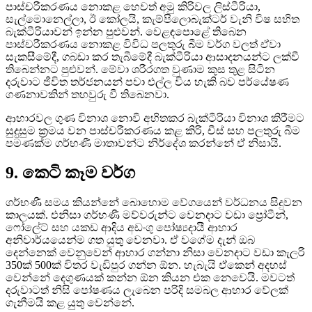
පාස්චරීකරණය නොකළ හෙවත් අමු කිරිවල ලිස්ටීරියා,
සැල්මොනෙල්ලා, ඊ කෝලයි, කැම්පිලොබැක්ටර් වැනි විෂ සහිත
බැක්ටීරියාවන් ඉන්න පුළුවන්. වෙළඳපොළේ තිබෙන
පාස්චරීකරණය නොකළ විවිධ පලතුරු බීම වර්ග වලත් ඒවා
සැකසීමේදී, ගබඩා කර තැබීමේදී බැක්ටීරියා ආසාදනයන්ට ලක්වී
තිබෙන්නට පුළුවන්. මේවා ශරීරගත වුණාම කුස තුළ සිටින
දරුවාට ජීවිත තර්ජනයන් පවා එල්ල විය හැකි බව පර්යේෂණ
ගණනාවකින් තහවුරු වී තිබෙනවා.
ආහාරවල ගුණ විනාශ නොවී අහිතකර බැක්ටීරියා විනාශ කිරීමට
සුදුසුම ක්‍රමය වන පාස්චරීකරණය කළ කිරි, චීස් සහ පලතුරු බීම
පමණක්ම ගර්භණී මාතාවන්ට නිර්දේශ කරන්නේ ඒ නිසායි.
9. කෙටි කෑම වර්ග
ගර්භණී සමය කියන්නේ බොහොම වේගයෙන් වර්ධනය සිදුවන
කාලයක්. එනිසා ගර්භණී මව්වරුන්ට වෙනදාට වඩා ප්‍රෝටීන්,
ෆෝලේට් සහ යකඩ ආදිය අඩංගු පෝෂ්‍යදායී ආහාර
අනිවාර්යයෙන්ම ගත යුතු වෙනවා. ඒ වගේම දැන් ඔබ
දෙන්නෙක් වෙනුවෙන් ආහාර ගන්නා නිසා වෙනදාට වඩා කැලරි
350ක් 500ක් විතර වැඩිපුර ගන්න ඕන. හැබැයි ඒකෙන් අදහස්
වෙන්නේ දෙගුණයක් කන්න ඕන කියන එක නෙවෙයි. මවටත්
දරුවාටත් නිසි පෝෂණය ලැබෙන පරිදි සමබල ආහාර වේලක්
ගැනීමයි කළ යුතු වෙන්නේ.