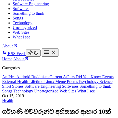
Software Engineering
Softwares
Something to think
Songs
Technology
Uncategorized
Web Sites
What I see
About
RSS Feed
Home
About
Categories
An Idea
Android
Buddhism
Current Affairs
Did You Know
Events
External
Health
Lifetime
Linux
Meme
Poems
Psychology
Science
Short Stories
Software Engineering
Softwares
Something to think
Songs
Technology
Uncategorized
Web Sites
What I see
Oct 15, 2019
Health
ගර්භණී මව්වරුන්ට අහිතකර ආහාර 10ක්