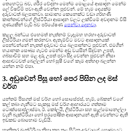
තෙහෙට්ටු බව, ශරීර වේදනා මෙන්ම මොළයේ ආසාදන මෙන්ම
ලේ විෂවීම් පවා ඇති වෙන්න පුළුවන්. මේ හැම දෙයක්ම
දරුවාටත් බලපානවා. සාමාන්‍ය කෙනෙක්ට වඩා ගර්භණී
කාන්තාවන්ගේ ලිස්ටීරියා ආසාදන වලට ලක්වීමේ අවදානම විසි
ගුණයකින් වැඩි බව පර්යේෂණ
පෙන්වා දෙනවා
.
කළල බන්ධය එහෙමත් නැත්නම් වැදෑමහ හරහා දරුවාටත්
ලිස්ටීරියා ගමන් කරනවා. ඇතැම්විට මවට ආසාදනයක්
පෙන්වන්නේ නැතත් දරුවාට එය බලපාන්නට පුළුවන්. එමගින්
භයානක සෞඛ්‍ය ගැටළු මෙන්ම අඩු වයසින් සිදුවන උපත්,
ගබ්සාවීම් සහ මළ දරු උපත් පවා සිදු වෙන්න පුළුවන් නිසා
ආසාවටවත් බෙල්ලන් හෝ සුෂී වගේ කෑම අත්හදා බලන්න
යන්න නම් එපා.
3. අඩුවෙන් පිසූ හෝ පෙර පිසින ලද මස්
වර්ග
යන්තම් පිසගත් මස් වර්ග හෝ සොසේජස්, හැම්, බේකන් වගේ
කල් තබා ගැනීමට සැකසූ මස් වර්ග ආහාරයට ගත්තාම
ටොක්සොප්ලාස්මා, ඊ. කෝලයි, ලිස්ටීරියා සහ සැල්මොනෙල්ලා
වැනි බැක්ටීරියා හෝ පරපෝෂිත ආසාදනයන් ඇති වෙන්නට ඇති
ඉඩකඩ බොහොම වැඩියි.
හානිකර බැක්ටීරියා නිසා කුස තුළ සිටින දරුවාගේ සෞඛ්‍යයට