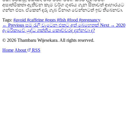
අසාත්මිකතා ඇතිවන කෑම වර්ග ගුණය ගැන සිතාවත් ආහාරයට
ගන්න එපා. ඒකෙන් දරු ගැබ විනාශ වෙන්නටත් ඉඩ තිබෙනවා.
Tags:
#avoid
#caffeine
#eggs
#fish
#food
#pregnancy
← Previous
සම රැලි වැටෙන එකට අත් බෙහෙතක්
Next →
2020
ඇමරිකාවේ යුද්ධ ශක්තිය කොච්චරද දන්නවා ද?
© 2026 Thambaru Wijesekara. All rights reserved.
Home
About
RSS