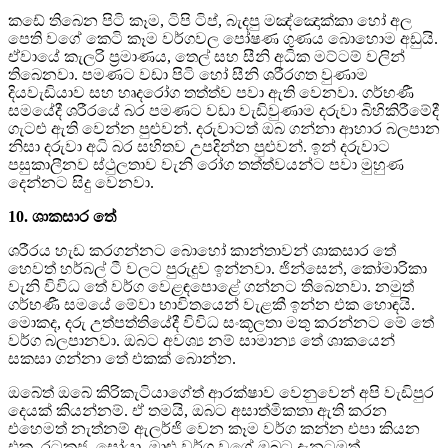
කඩේ තිබෙන පිටි කෑම, ටිපි ටිප්, බැදපු මඤ්ඤොක්කා හෝ අල
පෙති වගේ කෙටි කෑම වර්ගවල පෝෂණ ගුණය බොහොම අඩුයි.
ඒවායේ කැලරි ප්‍රමාණය, තෙල් සහ සීනි අධික මට්ටම් වලින්
තිබෙනවා. පමණට වඩා පිටි හෝ සීනි ශරීරගත වුණාම
දියවැඩියාව සහ හෘදරෝග තත්ත්ව පවා ඇති වෙනවා. ගර්භණී
සමයේදී ශරීරයේ බර පමණට වඩා වැඩිවුණාම දරුවා බිහිකිරීමේදී
ගැටළු ඇති වෙන්න පුළුවන්. දරුවාටත් ඔබ ගන්නා ආහාර බලපාන
නිසා දරුවා අධි බර සහිතව උපදින්න පුළුවන්. ඉන් දරුවාට
පසුකාලීනව ස්ථුලතාව වැනි රෝග තත්ත්වයන්ට පවා මුහුණ
දෙන්නට සිදු වෙනවා.
10. ශාකසාර තේ
ශරීරය හැඩ කරගන්නට බොහෝ කාන්තාවන් ශාකසාර තේ
හෙවත් හර්බල් ටී වලට පුරුදුව ඉන්නවා. ජින්සෙන්, කෝමාරිකා
වැනි විවිධ තේ වර්ග වෙළඳපොළේ ගන්නට තිබෙනවා. නමුත්
ගර්භණී සමයේ මේවා භාවිතයෙන් වැළකී ඉන්න එක හොඳයි.
මොකද, දරු උත්පත්තියේදී විවිධ සංකූලතා මතු කරන්නට මේ තේ
වර්ග බලපානවා. ඔබට අවශ්‍ය නම් සාමාන්‍ය තේ ශාකයෙන්
සකසා ගන්නා තේ එකක් බොන්න.
ඔබේත් ඔබේ කිරිකැටියාගේත් ආරක්ෂාව වෙනුවෙන් අපි වැඩිපුර
දෙයක් කියන්නම්. ඒ තමයි, ඔබට අසාත්මිකතා ඇති කරන
එහෙමත් නැත්නම් ඇලර්ජි වෙන කෑම වර්ග කන්න එපා කියන
එක. රටකජු, සෝයා, මාළු වර්ග වගේ ඔබට දැනටමත්