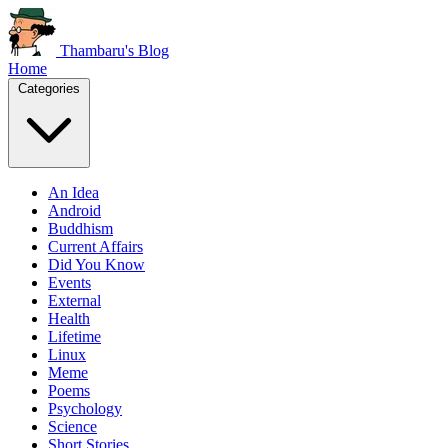
Thambaru's Blog
Home
Categories
An Idea
Android
Buddhism
Current Affairs
Did You Know
Events
External
Health
Lifetime
Linux
Meme
Poems
Psychology
Science
Short Stories