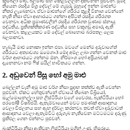
කුම්බලා මාළු, බලමාළු සහ කෙළවල්ලන් දක්වන්න පුළුවන්. මූදේ
තියෙන රසදිය මිශ්‍ර දේවල් මේ ගැඹුරු මුහුදේ ඉන්න මාළුන්ට
නිතර ලැබෙනවා. ඒවා මාළුන්ගේ ශරීරය තුළදී විනාශ වෙන්නේ
නැති නිසා ඒවා ආහාරයට ගන්නා අපිටත් රසදිය ශරීරගත
වෙනවා. අධික ප්‍රමාණවලින් රසදිය ශරීරගත වුණාම ස්නායු
පද්ධතිය, ප්‍රතිශක්තීකරණ පද්ධතිය සහ වකුගඩු අමාරු ඇති
වෙනවා. කළලයකට මේ දේවල් බොහොම බරපතල ලෙස
බලපානවා.
හැබැයි මාළු නොකා ඉන්න එපා. මවගේ මෙන්ම දරුවාගේත්
ශරීරයට අත්‍යාවශ්‍ය ඔමෙගා-3 මේද අම්ල ලබා ගන්න වෙනත් මාළු
වර්ග ආහාරයට ගන්නම ඕන. නිර්මාංශ හෝ අප්‍රියබවක්
දැනෙනවා නම් ෆිෂ් ඔයිල් භාවිතයට ගන්න.
2. අඩුවෙන් පිසූ හෝ අමු මාළු
බෙල්ලන් වැනි අමු මාළු වර්ග නිසා ප්‍රදාහ තත්ත්ව ඇති වෙන්න
පුළුවන්. ඒකට හේතුවන්නේ ඒවායේ තිබෙන විබ්‍රියෝ,
සැල්මොනෙල්ලා සහ ලිස්ටීරියා වගේ වෛරස, බැක්ටීරියා හෝ
පරපෝෂී විෂබීජයි. ඇතැම්වායෙන් මවට පමණක් ආසාදනය
වෙලා විජලනය සහ ඇඟ දුර්වල කරනවා. තවත් ඒවා දරුවාටත්
ආසාදනය වෙලා ඇතැම්විට දරුගැබ නැතිවෙන මට්ටමටම දරුණු
ප්‍රතිඵල ගෙන එන්නට පුළුවන්.
බැක්ටීරියා නිසා ඇතිවන ලිස්ටීරියා මගින් උණ, හිසරදය,