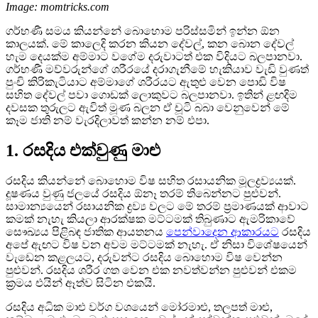
Image: momtricks.com
ගර්භණී සමය කියන්නේ බොහොම පරිස්සමින් ඉන්න ඕන
කාලයක්. මේ කාලෙදි කරන කියන දේවල්, කන බොන දේවල්
හැම දෙයක්ම අම්මාට වගේම දරුවාටත් එක විදියට බලපානවා.
ගර්භණී මව්වරුන්ගේ ශරීරයේ දරාගැනීමේ හැකියාව වැඩි වුණත්
පුංචි කිරිකැටියාට අම්මාගේ ශරීරයට ඇතුළු වෙන පොඩි විෂ
සහිත දේවල් පවා ගොඩක් ලොකුවට බලපානවා. ඉතින් ළඟදිම
දවසක තුරුලට ඇවිත් මූණ බලන ඒ චූටි බබා වෙනුවෙන් මේ
කෑම ජාති නම් වැරදිලාවත් කන්න නම් එපා.
1. රසදිය එක්වුණු මාළු
රසදිය කියන්නේ බොහොම විෂ සහිත රසායනික මූලද්‍රව්‍යයක්.
දූෂණය වුණු ජලයේ රසදිය ඕනෑ තරම් තිබෙන්නට පුළුවන්.
සාමාන්‍යයෙන් රසායනික ද්‍රව්‍ය වලට මේ තරම් ප්‍රමාණයක් ආවාට
කමක් නැහැ කියලා ආරක්ෂක මට්ටමක් තිබුණාට ඇමරිකාවේ
සෞඛ්‍යය පිළිබඳ ජාතික ආයතනය
පෙන්වාදෙන ආකාරයට
රසදිය
අපේ ඇඟට විෂ වන අවම මට්ටමක් නැහැ. ඒ නිසා විශේෂයෙන්
වැඩෙන කළලයට, දරුවන්ට රසදිය බොහොම විෂ වෙන්න
පුළුවන්. රසදිය ශරීර ගත වෙන එක නවත්වන්න පුළුවන් එකම
ක්‍රමය එයින් ඈත්ව සිටින එකයි.
රසදිය අධික මාළු වර්ග වශයෙන් මෝරමාළු, තලපත් මාළු,