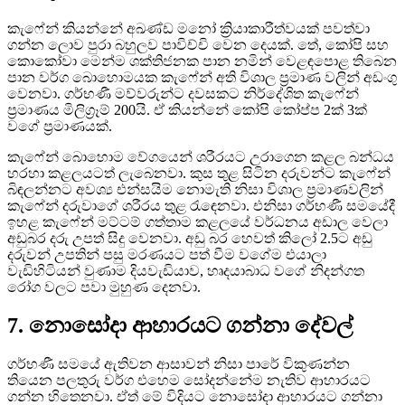
කැෆේන් කියන්නේ අඛණ්ඩ මනෝ ක්‍රියාකාරීත්වයක් පවත්වා
ගන්න ලොව පුරා බහුලව පාවිච්චි වෙන දෙයක්. තේ, කෝපි සහ
කොකෝවා මෙන්ම ශක්තිජනක පාන නමින් වෙළඳපොළ තිබෙන
පාන වර්ග බොහොමයක කැෆේන් අති විශාල ප්‍රමාණ වලින් අඩංගු
වෙනවා. ගර්භණී මව්වරුන්ට දවසකට නිර්දේශිත කැෆේන්
ප්‍රමාණය මිලිග්‍රෑම් 200යි. ඒ කියන්නේ කෝපි කෝප්ප 2ක් 3ක්
වගේ ප්‍රමාණයක්.
කැෆේන් බොහොම වේගයෙන් ශරීරයට උරාගෙන කළල බන්ධය
හරහා කළලයටත් ලැබෙනවා. කුස තුළ සිටින දරුවන්ට කැෆේන්
බිඳලන්නට අවශ්‍ය එන්සයිම නොමැති නිසා විශාල ප්‍රමාණවලින්
කැෆේන් දරුවාගේ ශරීරය තුළ රැ‍ඳ‍ෙනවා. එනිසා ගර්භණී සමයේදී
ඉහළ කැෆේන් මට්ටම් ගත්තාම කළලයේ වර්ධනය අඩාල වෙලා
අඩුබර දරු උපත් සිදු වෙනවා. අඩු බර හෙවත් කිලෝ 2.5ට අඩු
දරුවන් උපතින් පසු මරණයට පත් වීම වගේම එයාලා
වැඩිහිටියන් වුණාම දියවැඩියාව, හෘදයාබාධ වගේ නිදන්ගත
රෝග වලට පවා මුහුණ දෙනවා.
7. නොසෝදා ආහාරයට ගන්නා දේවල්
ගර්භණී සමයේ ඇතිවන ආසාවන් නිසා පාරේ විකුණන්න
තියෙන පලතුරු වර්ග එහෙම සෝදන්නේම නැතිව ආහාරයට
ගන්න හිතෙනවා. ඒත් මේ විදියට නොසෝදා ආහාරයට ගන්නා