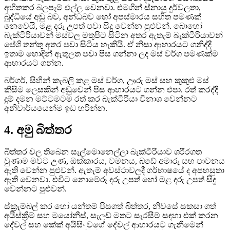
අහිතකර බලපෑම් එල්ල වෙනවා. එමගින් ස්නායු දුර්වලතා,
බුද්ධියේ අඩු බව, අන්ධබව හෝ අපස්මාරය සහිත පමණක්
නෙවෙයි, මළ දරු උපත් පවා සිදු වෙන්න පුළුවන්. බොහෝ
බැක්ටීරියාවන් මස්වල මතුපිට සිටින අතර ඇතැම් බැක්ටීරියාවන්
පේශි තන්තු අතර පවා සිටිය හැකියි. ඒ නිසා ආහාරයට ගනිද්දී
ඉතාම හොඳින් ඇතුලත පවා පිස ගන්නා ලද මස් වර්ග පමණක්ම
ආහාරයට ගන්න.
බර්ගර්, සිහින් කැබලි කළ මස් වර්ග, ඌරු මස් සහ කුකුළු මස්
කිසිම ලෙසකින් අඩුවෙන් පිස ආහාරයට ගන්න එපා. රත් කරද්දී
දුම් දමන මට්ටමටම රත් කර බැක්ටීරියා විනාශ වෙන්නට
අනිවාර්යයෙන්ම ඉඩ හරින්න.
4. අමු බිත්තර
බිත්තර වල තිබෙන සැල්මොනෙල්ලා බැක්ටීරියාව ශරීරගත
වුණාම මවට උණ, ඔක්කාරය, වමනය, බඩේ අමාරු සහ පාචනය
ඇති වෙන්‍න පුළුවන්. ඇතැම් අවස්ථාවලදී ගර්භාෂයේ ද අපහසුතා
ඇති වෙනවා. එවිට නොමේරූ දරු උපත් හෝ මළ දරු උපත් සිදු
වෙන්නට පුළුවන්.
ස්ක්‍රැම්බල් කර හෝ යන්තම් පිසගත් බිත්තර, නිවසේ සකසා ගත්
අයිස්ක්‍රීම් සහ මයෝනීස්, සැලඩ් මතට සැරසීම් සඳහා එක් කරන
දේවල් සහ කේක් අයිසිං වගේ දේවල් ආහාරයට ගැනීමෙන්