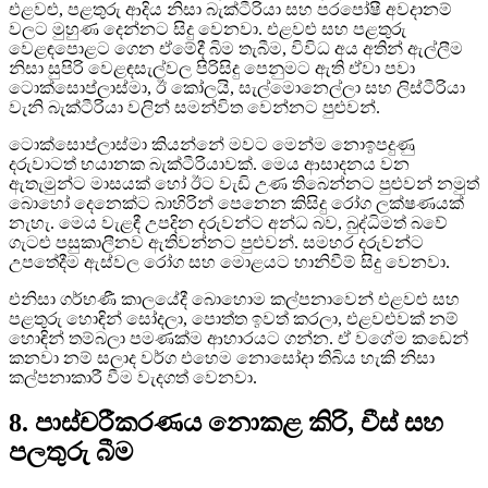
එළවළු, පළතුරු ආදිය නිසා බැක්ටීරියා සහ පරපෝෂී අවදානම්
වලට මුහුණ දෙන්නට සිදු වෙනවා. එළවළු සහ පළතුරු
වෙළඳපොළට ගෙන ඒමේදී බිම තැබීම, විවිධ අය අතින් ඇල්ලීම
නිසා සුපිරි වෙළඳසැල්වල පිරිසිදු පෙනුමට ඇති ඒවා පවා
ටොක්සොප්ලාස්මා, ඊ කෝලයි, සැල්මොනෙල්ලා සහ ලිස්ටීරියා
වැනි බැක්ටීරියා වලින් සමන්විත වෙන්නට පුළුවන්.
ටොක්සොප්ලාස්මා කියන්නේ මවට මෙන්ම නොඉපදුණු
දරුවාටත් භයානක බැක්ටීරියාවක්. මෙය ආසාදනය වන
ඇතැමුන්ට මාසයක් හෝ ඊට වැඩි උණ තිබෙන්නට පුළුවන් නමුත්
බොහෝ දෙනෙක්ට බාහිරින් පෙනෙන කිසිදු රෝග ලක්ෂණයක්
නැහැ. මෙය වැළඳී උපදින දරුවන්ට අන්ධ බව, බුද්ධිමත් බවේ
ගැටළු පසුකාලීනව ඇතිවන්නට පුළුවන්. සමහර දරුවන්ට
උපතේදීම ඇස්වල රෝග සහ මොළයට හානිවීම් සිදු වෙනවා.
එනිසා ගර්භණී කාලයේදී බොහොම කල්පනාවෙන් එළවළු සහ
පළතුරු හොඳින් සෝදලා, පොත්ත ඉවත් කරලා, එළවළුවක් නම්
හොඳින් තම්බලා පමණක්ම ආහාරයට ගන්න. ඒ වගේම කඩෙන්
කනවා නම් සලාද වර්ග එහෙම නොසෝදා තිබිය හැකි නිසා
කල්පනාකාරී වීම වැදගත් වෙනවා.
8. පාස්චරීකරණය නොකළ කිරි, චීස් සහ
පලතුරු බීම