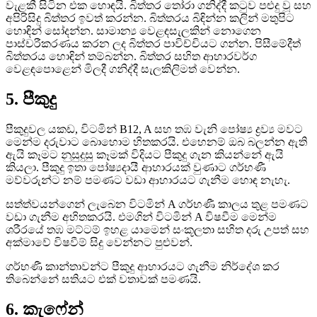
වැළකී සිටින එක හොඳයි. බිත්තර තෝරා ගනිද්දී කටුව පළුදු වූ සහ
අපිරිසිදු බිත්තර ඉවත් කරන්න. බිත්තරය බිඳින්න කලින් මතුපිට
හොඳින් සෝදන්න. සාමාන්‍ය වෙළඳසැලකින් නොගෙන
පාස්චරීකරණය කරන ලද බිත්තර පාවිච්චියට ගන්න. පිසීමේදීත්
බිත්තරය හොඳින් තම්බන්න. බිත්තර සහිත ආහාරවර්ග
වෙළඳපොළෙන් මිලදී ගනිද්දී සැලකිලිමත් වෙන්න.
5. පීකුදු
පීකුදුවල යකඩ, විටමින් B12, A සහ තඹ වැනි පෝෂ්‍ය ද්‍රව්‍ය මවට
මෙන්ම දරුවාට බොහොම හිතකරයි. එහෙනම් ඔබ බලන්න ඇති
ඇයි කෑමට නුසුදුසු කෑමක් විදියට පීකුදු ගැන කියන්නේ ඇයි
කියලා. පීකුදු ඉතා පෝෂ්‍යදායී ආහාරයක් වුණාට ගර්භණී
මව්වරුන්ට නම් පමණට වඩා ආහාරයට ගැනීම හොඳ නැහැ.
සත්ත්වයන්ගෙන් ලැබෙන විටමින් A ගර්භණී කාලය තුළ පමණට
වඩා ගැනීම අහිතකරයි. එමගින් විටමින් A විෂවීම මෙන්ම
ශරීරයේ තඹ මට්ටම් ඉහළ යාමෙන් සංකූලතා සහිත දරු උපත් සහ
අක්මාවේ විෂවීම් සිදු වෙන්නට පුළුවන්.
ගර්භණී කාන්තාවන්ට පීකුදු ආහාරයට ගැනීම නිර්දේශ කර
තිබෙන්නේ සතියට එක් වතාවක් පමණයි.
6. කැෆේන්