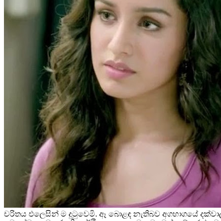
චරිතය එලෙසින් ම දුටුවෙමි. ඈ බොළඳ නැතිබව අගභාගයේ දක්වාලන්න