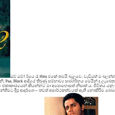
ඔව් ඔව්! ඊයෙ රෑ Hiru එකේ තමයි බැලුවෙ. වැඩියත් ම බ
ානි, Paa, Black ආදියේ තිබුණු සම්භාව්‍ය සාරගර්භය මෙයින් ද ලැ
ාකාරයෙන් කියන්නට මා අපොහොසත් නිසාත් ය. ජීවිතය යනු තර්ක
අන්තිමට දීපු ආදර්ශෙ— තවත් අසාර්ථකත්වයක් ඇති නොකිරීම බ