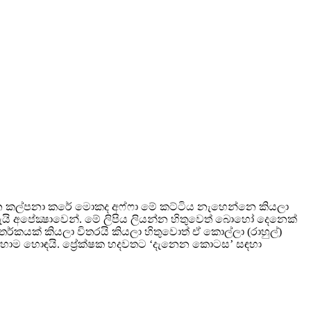
ලන්න කල්පනා කරේ මොකද අෆ්ෆා මේ කට්ටිය නැහෙන්නෙ කියලා
බෙතැයි අපේක්‍ෂාවෙන්. මේ ලිපිය ලියන්න හිතුවෙත් බොහෝ දෙනෙක්
යක් කියලා විතරයි කියලා හිතුවොත් ඒ කොල්ලා (රාහුල්)
ොහොම හොඳයි. ප්‍රේක්ෂක හදවතට ‘දැනෙන කොටස’ සඳහා