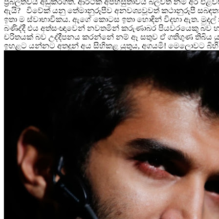
ප්‍රබලත්වය අඩුකරගති. ආර්ථික අපහසුතාවය බලවත් නම් අර එළවළ
ඇයි? විවේක් යනු තේමානුරූපීව අනවශ්‍යවූවත් කථානුරූපී සබ
ඉතා ම ස්වාභාවිකය. ඇගේ කොටස ඉතා හොඳින් විදහා ඇත. මුදල් 
බණිද්දී එය අත්සංඥාවෙන් නවතමින් කරුණාබර පියවරයෙකු බව 
චරිතයක් බව උද්දීපනය කරන්නේ නම් ඈ සතුව ඒ ගතිගුණ තිබිය 
ඉහළට යන්නට අතදුන් අය සිහිකළ යුතුය, අගයමි! මෙලොවට බ