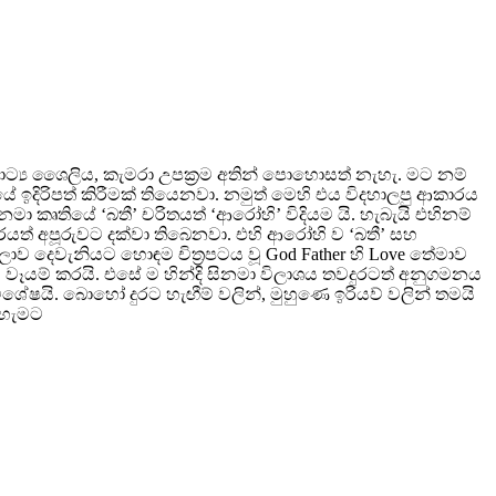
ාට්‍ය ශෛලිය, කැමරා උපක්‍රම අතින් පොහොසත් නැහැ. මට නම්
ඉදිරිපත් කිරීමක් තියෙනවා. නමුත් මෙහි එය විදහාලපු ආකාරය
ා කෘතියේ ‘බතී’ චරිතයත් ‘ආරෝහි’ විදියම යි. හැබැයි එහිනම්
ත් අපූරුවට දක්වා තිබෙනවා. එහි ආරෝහි ව ‘බතී’ සහ
දෙවැනියට හොඳම චිත්‍රපටය වූ God Father හි Love තේමාව
වෑයම් කරයි. එසේ ම හින්දි සිනමා විලාශය තවදුරටත් අනුගමනය
ේෂයි. බොහෝ දුරට හැඟීම් වලින්, මුහුණෙ ඉරියව් වලින් තමයි
 හැමට