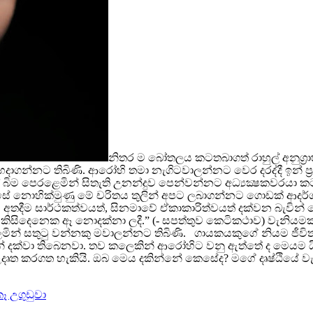
නිතර ම බෝතලය කටතබාගත් රාහුල් අනුග්
ය හදාගන්නට තිබිණි. ආරෝහි තමා නැගිටවාලන්නට වෙර දරද්දී ඉන් 
් බිම පෙරළෙමින් සිතැති උනන්දුව පෙන්වන්නට අධ්‍යක්‍ෂකවරයා 
ේ නොහික්මුණු මේ චරිතය තුලින් අපට ලබාගන්නට ගොඩක් ආදර්ශ ත
ාට අතදීම සාර්ථකත්වයත්, සිනමාවේ ඒකාකාරිත්වයත් දක්වන බැවින
දෙනෙක ඈ නොදක්නා ලදී.” (- සපත්තුව කෙටිකථාව) වැනියමක් භ
ලමින් සතුටු වන්නකු මවාලන්නට තිබිණි. ගායකයකුගේ නියම ජීවි
ක්වා තිබෙනවා. තව කලෙකින් ආරෝහිට වනු ඇත්තේ ද මෙයම යි. 
ෘත කරගත හැකියි. ඔබ මෙය දකින්නේ කෙසේද? මගේ දෘෂ්ඨියේ වැරද
 උගුඩුවා