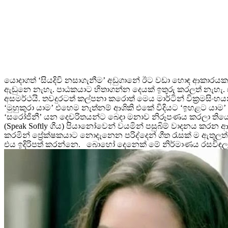
යොදාගත් ‘සියදිවි නසාගැනීම’ අඩුගානේ ඊට වඩා හොඳ ආකාරය
ඇඬුනෙ නැහැ. පාඨකයාට හිතාගන්න දෙයක් ඉතුරු කරලත් නැහැ. ස
අසමර්ථයි. තවදුරටත් කල්පනා කරොත් මෙය මාර්ටින් වික්‍රමසිංහ
‘මුහුකුරා යාම’ එහෙම නැත්නම් ආශිකි එකේ විදියට ‘ඉහළට ය
‘සරෝජිනී’ යන දෙචරිතයන්ට බෙදා මනාව නිරූපණය කරලා තියෙනව
(Speak Softly ගීය) පියානෝවෙන් වයමින් පසුබිම් වාදනය කරන
කරමින් ප්‍රේක්ෂකයාට නොදැනෙන පරිද්දෙන් ගීත රැසක් ම ඇතුල
එය ඉදිරිපත් කරන්නෙ. බොහෝ දෙනෙක් මේ නිර්මාණය රසවිඳ