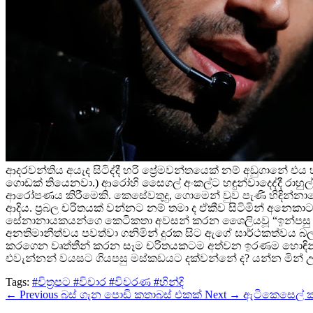
ආදරවන්තිය අයැද සිටිද්දී හරි ප්‍රේමවන්තයෙක් නම් අඩුගානේ එ
ගොඩක් තියෙනවා.) ආරෝහි සෛගල් අංකල්ට හඳුන්වාදෙද්දී රාහුල
ආරෝපණය කිරීමෙකි. කෙසේවතුදු, ගොමෙන් වුව පැණි හිඳින්නාස
ආදිය. ප්‍රබල චරිතයක් වන්නට නම් තමා ද ඒකීව සිටිමින් අනෙක
සේනානායකයන්ගෙ කෙටිකතා අවසන් කරන ශෛලියවූ “ඉන්පසු කිසි
අනතිමානීත්වය පවත්වා ගනිමින් දුරක සිට ඇගේ සාර්ථකත්වය බ
කරගෙන වෘත්තීන් කරන සෑම චරිතයකටම අත්වන ඉරණම හොඳින් ද
එවැන්නන් වයසට ගියපසු මස්කඩයට දක්වන්නේ ද? යන්න මින් උද
Tags:
#චිත්‍රපට
#විචාර
#විවරණ
#හින්දි
← Previous
බස් ගැන පොඩි කතාබස් එකක්
Next →
ඇටිකෙසෙල් කෑ