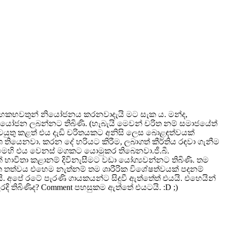
‍රාහකභවතුන් නියෝජනය කරනවාදැයි මට සැක ය. මන්ද,
ප්‍රයෝජන ලබන්නට තිබිණි. (හැබැයි මෙවන් චරිත නම් සමාජයේත්
කටයුතු කළත් එය දැඩි චරිතයකට අනිසි ලෙස බොළඳත්වයක්
ියෙනවා. කරන දේ හරියට කිරීම, ලබාගත් කීර්තිය රඳවා ගැනීම
් මෙහි එය වෙනස් මගකට යොමුකර තිබෙනවා.ජී.බී.
ාවිතා කළානම් දිවිනැසීමට වඩා යෝග්‍යවන්නට තිබිණි. තම
ත තත්වය එහෙම නැත්නම් තම ශාරීරික විශේෂත්වයක් පදනම්
අපේ රටේ පැරණි ගායකයන්ට සිදුවී ඇත්තේත් එයයි. එහෙයින්
ි තිබිණිද? Comment පහසුකම ඇත්තේ එයටයි. :D ;)