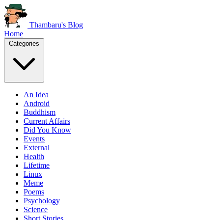
Thambaru's Blog
Home
Categories
An Idea
Android
Buddhism
Current Affairs
Did You Know
Events
External
Health
Lifetime
Linux
Meme
Poems
Psychology
Science
Short Stories