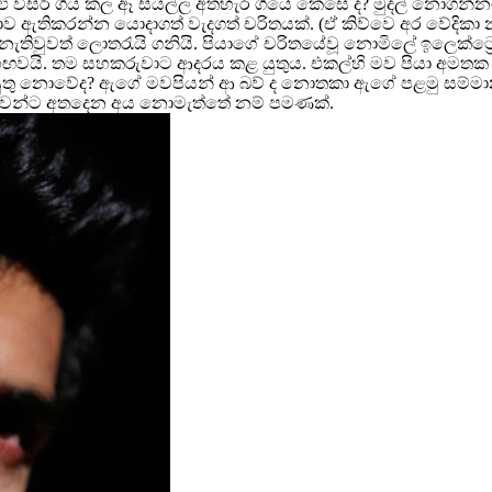
ු විසිරී ගිය කල ඈ සියල්ල අතහැර ගියේ කෙසේ ද? මුදල් නොගන්නට
ඳතාව ඇතිකරන්න යොදාගත් වැදගත් චරිතයක්. (ඒ කිව්වෙ අර වේදි
නැතිවුවත් ලොතරැයි ගනියි. පියාගේ චරිතයේවූ නොමිලේ ඉලෙක්ට්‍
හඟවයි. තම සහකරුවාට ආදරය කළ යුතුය. එකල්හි මව පියා අමතක
යුතු නොවේද? ඇගේ මවපියන් ආ බව් ද නොතකා ඇගේ පළමු සම්මානය
ිහිවන්ට අතදෙන අය නොමැත්තේ නම් පමණක්.