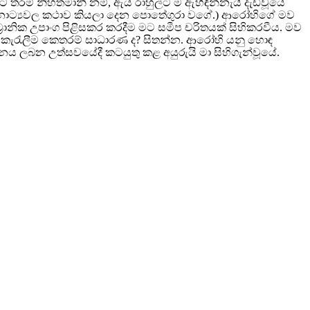
 තරම් නිහතමානී නම්, ඇය රාහුල්ට ම ඇහිඳින්නැයි දැඩිවූයේ
කා නාට්‍යවල කථාව කියලා දෙන පොතේගුරා වගේ.) ආරෝහිගේ මව
රොනික උපාංග පිළිසකර කරදීම මට සමීප චරිතයක් සිහිකරවීය. මව
 කැරැලීම කෙතරම් සාධාරණ ද? සිතන්න. ආරෝහි යනු හොඳ
 ලබන උත්සවයේදී කටයුතු කළ අයුරුයි මා සිහිගැන්වූයේ.