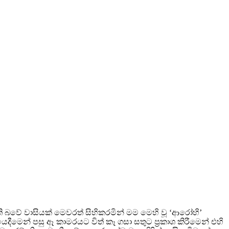
 බවේ වාසියක් මෙවරත් සිහිකරමින් මම මෙහි වූ ‘ආරෝහි’
ෙදීමෙන් පසු ඈ කාමරයට විත් කෑ ගසා සතුට ප්‍රකාශ කිරීමෙන් එහි