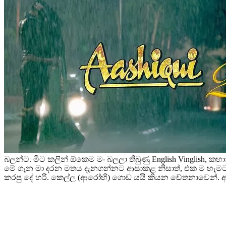
බලන්ට. මීට කලින් ඕකෙම මං බලලා තිබුණු English Vinglish, කහ
මේ ගැන මා දරන මතය දැනගන්නට ආසාකළ නිසාත්, එක ම හැමට එක
කරපු දේ හරි. කෙල්ල (ආරෝහි) ගොඩ යයි කියන චේතනාවෙන්. 