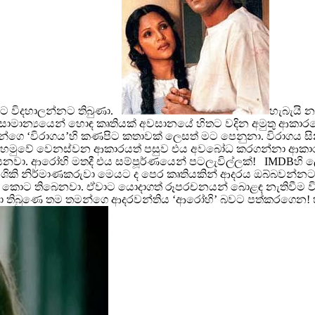
කට විදහාලන්නට තිබුණා.
හැබැයි න
ාමාන්‍යයෙන් හොඳ කෘතියක් අවසානයේ හිතට වදින අමුතු ආකාරයේ 
යන්ගෙ ‘විරාගය’හි කණපිට කතාවක් ලෙසත් මට පෙනුනා. විරාගය සිනම
ාම’ හමුවේ වෙනස්වන ආකාරයත් පසුව එය අවබෝධ කරගන්නා ආකාරය
ා. ආරෝහි මතදී එය සම්පූර්ණයෙන් පටලැවිල්ලක්! IMDBහි ලොව 
 ආශිකි නිර්මාණකරුවා මෙයට ද පෙර කෘතියකින් ආදරය ඔබ්බවන්නට 
ත් කොට තිබෙනවා. ඒවාට යොදාගත් රූපරචනයන් බොළඳ නැතිවීම විශ
ලා තිබුණෙ තම තමන්ගෙ ආදරවන්තිය ‘ආරෝහි’ බවට පත්කරගෙන!