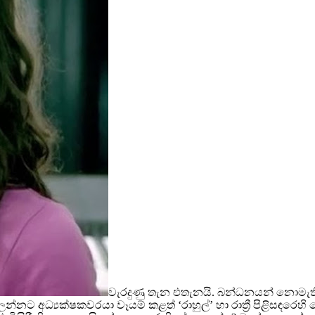
වැරදුණු තැන එතැනයි. බන්ධනයන් නොමැති
ට අධ්‍යක්ෂකවරයා වෑයම් කළත් ‘රාහුල්’ හා රාත්‍රී පිළිසඳරෙහි ය