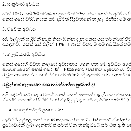
2. සංක්‍රමණ අවධිය
දවස් 10ත් - සති 3ත් පමණ කාලයක් පවතින මෙය කෙටිම අවධිය
කෙස් ගසේ වර්ධනයක් තව දුරටත් සිදුවන්නේ නැහැ. එනිසා මේ අ
3. විවේක අවධිය
දරු මල්ලන් හැදීමක් නැති නිසා ඔන්න දැන් කෙස් ගස තමන්ගේ 
රැ‍ඳ‌ෙනවා. කෙස් ගස් වලින් 10% - 15% ක් විතර ම මේ අවධියේ ත
4. ගැලවීයාමේ අවධිය
කෙස් ගසෙහි ජීවන කාලයේ අවසානය ගෙන එන මේ අවධිය අපේ අව
සාමාන්‍යයෙන් කෙස් ගස් 50ත් - 100ත් අතර දවසකට වැටෙනවා.
රැවුල අතගාන විට හෝ පීරන අවස්ථාවකදී ගැලවෙන බව දකින්නට 
රැවුල් ගස් ගැලවෙන එක නවත්වන්න පුළුවන් ද?
අපි කලින් කථා කළා වගේ කෙස් ගසක් සමෙන් ගැලවී යන එක සා
නිතරම අතගාමින් සිටීම වැනි වැරදි පුරුදු, සමේ ඇතිවන තත්
හොඳ නින්දක් ලබා ගන්න
වැඩිහිටි පුද්ගලයෙක්ට සාමාන්‍යයෙන් පැය 7 - 9ක් පමණ නින්දක
ප්‍රබෝධයක් ලබා දෙන්නටත් සමත් වන නින්ද ඔබේ සම මත ඇති ක