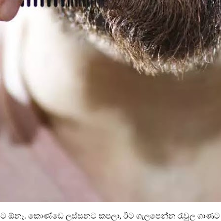
්නට ඕනෑ. කොණ්ඩෙ ලස්සනට කපලා, ඊට ගැලපෙන්න රැවුල ගාණට ශ