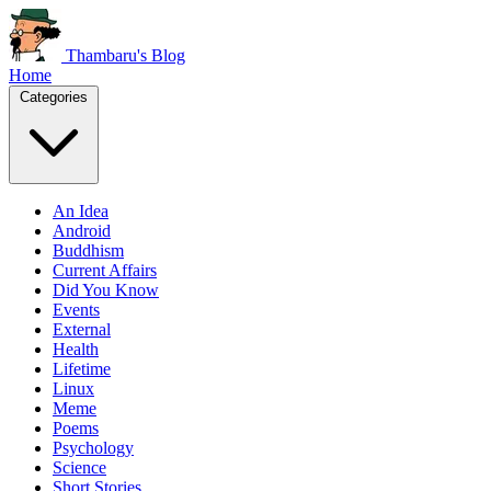
Thambaru's Blog
Home
Categories
An Idea
Android
Buddhism
Current Affairs
Did You Know
Events
External
Health
Lifetime
Linux
Meme
Poems
Psychology
Science
Short Stories