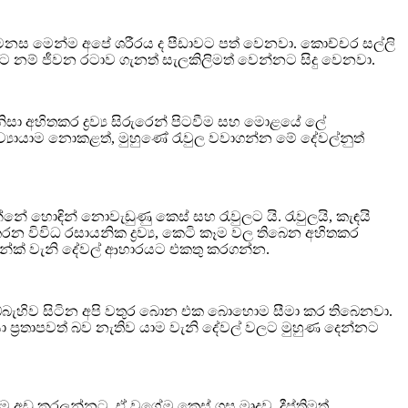
න් මනස මෙන්ම අපේ ශරීරය ද පීඩාවට පත් වෙනවා. කොච්චර සල්ලි
 නම් ජීවන රටාව ගැනත් සැලකිලිමත් වෙන්නට සිදු වෙනවා.
සා අහිතකර ද්‍රව්‍ය සිරුරෙන් පිටවීම සහ මොළයේ ලේ
‍යායාම නොකළත්, මුහුණේ රැවුල වවාගන්න මේ දේවල්නුත්
 හොඳින් නොවැඩුණු කෙස් සහ රැවුලට යි. රැවුලයි, කැඳයි
විවිධ රසායනික ද්‍රව්‍ය, කෙටි කෑම වල තිබෙන අහිතකර
සින්ක් වැනි දේවල් ආහාරයට එකතු කරගන්න.
ඇබ්බැහිව සිටින අපි වතුර බොන එක බොහොම සීමා කර තිබෙනවා.
ා ප්‍රතාපවත් බව නැතිව යාම වැනි දේවල් වලට මුහුණ දෙන්නට
ම අඩු කරලන්නට. ඒ වගේම කෙස් ගස මෘදුව, දීප්තිමත්