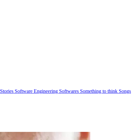
 Stories
Software Engineering
Softwares
Something to think
Songs