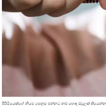
පිරිමියෙක්ගේ නියම පෙනුම එන්නට නම් හොඳ රැවුලක් තියෙන