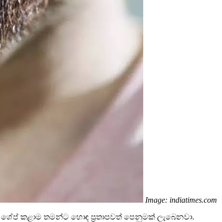
Image: indiatimes.com
ේප් කළාම තමන්ට හොඳ ප්‍රතාපවත් පෙනුමක් ලැබෙනවා.