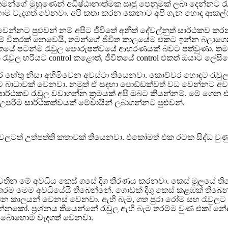
ගේ මුහුණෙන් අධිෂ්ඨානාත්මක ඍජු පෙනුමක් ලබා දෙන්නට රැවුලට
හොම වැදගත් වෙනවා. අපි කතා කරන කෙනාට අපි ගැන හොඳ ආකල්ප
ෙන්නට පුළුවන් නම් අපිට ජීවිතේ අනිත් දේවල්නුත් සාර්ථකව 
ා නම් විතරක් නෙවෙයි, තමන්ගේ ජීවිත කාලයේම එකට ඉන්න බල
ේ පටන්ම රැවුල පෞරුෂත්වයේ ආභරණයක් බවට පත්වුණා. තමන්ට ප
න් රැවුල හරියට control කළොත්, ජීවිතයේ control එකත් ඔයාට ලේස
ර හේතු නිසා අහිමිවෙන අවස්ථා තියෙනවා. කොච්චර හොඳට රැවුල
 බාධාවක් වෙනවා. නමුත් ඒ සඳහා පොඩ්ඩක්වත් වධ වෙන්නට අවශ්‍ය
ාර්ථකව රැවුල වවාගන්න ක්‍රමයක් අපි ඔබට කියන්නම්. මේ ගෙන එන
පරිම සාර්ථකත්වයක් මේවායින් ලබාගන්නට පුළුවන්.
වලටත් උත්පත්ති කතාවක් තියෙනවා. එකෝමත් එක රටක සිද්ධ වුණ
යක් පවතින මේ අවධිය කෙස් ගසේ දිග තීරණය කරනවා. කෙස් මූල
ිතරම මෙම අවධියේයි තිබෙන්නේ. ගොඩක් දිගු කෙස් කළඹක් තිබෙ
ධන කාලයන් වෙනස් වෙනවා. ඇහි බැම, ගත පුරා රෝම සහ රැවුල
්නකෝ. ප්‍රශ්නය තියෙන්නේ රැවුල ඇහි බැම තරම්ම වුණ එක! නේ
 බොහොම වැදගත් වෙනවා.