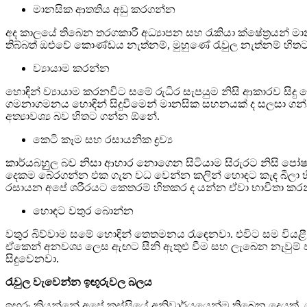
මානසික ආතතිය අඩු කරගන්න
අද කාලයේ තිබෙන තරගකාරී අධ්‍යාපන සහ රැකියා ‍ක්ෂේත්‍රයන්
තිබ්බත් ඔළුවේ කොණ්ඩය නැත්නම්, මුහුණේ රැවුල නැත්නම් හි
ව්‍යායාම කරන්න
හොඳින් ව්‍යායාම කරනවිට සමේ රුධිර සැපයුම නිසි ආකාරව සිදු 
ගමනාගමනය හොඳින් සිදුවීමෙන් මානසික සහනයක් ද සලසා ගන්න
අත්‍යාවශ්‍ය බව හිතට ගන්න ඕනේ.
කෙටි කෑම සහ රසායනික ද්‍රව්‍ය
කාර්යබහුුල බව නිසා ආහාර නොගෙන සිටියාම සිරුරට නිසි පෝෂ
දෙකම බේරගන්න එක ගැන වධ වෙන්න කලින් හොඳට කැඳ බීලා හිටි
රසායන අපේ ශරීරයට කෙතරම් හිතකර ද යන්න ඒවා භාවිතා කරන්නට 
හොඳට වතුර බොන්න
වතුර බිව්වාම සමේ හොඳින් තෙතමනය රැ‍ඳ‌ෙනවා. එවිට සම විය
ඒකෙන් අනවශ්‍ය ලෙස ඇඟට සීනි ඇතුළු වීම සහ ලැබෙන නැවුම් ජල
සිදුවෙනවා.
රැවුල වැවෙන්න ඉඟුරුවල බලය
ඉඟුරු කියන්නේ අපේ කුස්සියේ අනිවාර්යයෙන්ම තිබෙන දෙයක්. ම