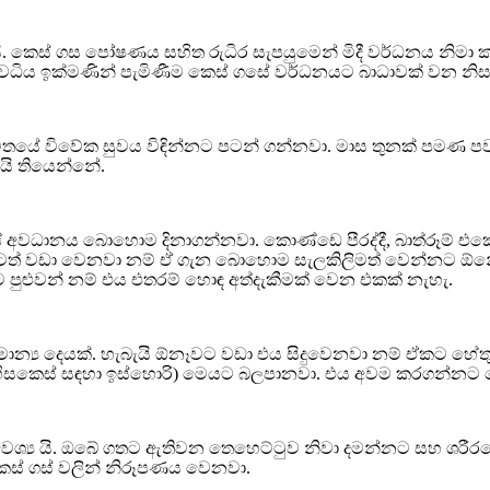
 යි. කෙස් ගස පෝෂණය සහිත රුධිර සැපයුමෙන් මිදී වර්ධනය නි
වධිය ඉක්මණින් පැමිණීම කෙස් ගසේ වර්ධනයට බාධාවක් වන නිසා 
ජීවිතයේ විවේක සුවය විඳින්නට පටන් ගන්නවා. මාස තුනක් පමණ 
මයි තියෙන්නේ.
ධානය බොහොම දිනාගන්නවා. කොණ්ඩෙ පීරද්දී, බාත්රූම් එකේදී
 ඊටත් වඩා වෙනවා නම් ඒ ගැන බොහොම සැලකිලිමත් වෙන්නට ඕනේ. 
පුළුවන් නම් එය එතරම් හොඳ අත්දැකීමක් වෙන එකක් නැහැ.
මාන්‍ය දෙයක්. හැබැයි ඕනෑවට වඩා එය සිදුවෙනවා නම් ඒකට හේ
ත්ව (හිසකෙස් සඳහා ඉස්හොරි) මෙයට බලපානවා. එය අවම කරගන්නට
් අවශ්‍ය යි. ඔබේ ගතට ඇතිවන තෙහෙට්ටුව නිවා දමන්නට සහ ශරීරය
ෙස් ගස් වලින් නිරූපණය වෙනවා.