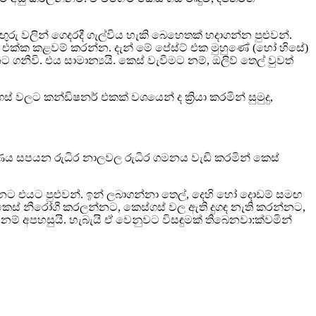
ඉඟුරු වලින් ගෙදරදී ගැල්විය හැකි බෙහෙතක් හදාගන්න පුළුවන්.
ල් එක්ක කළවම් කරන්න. දැන් මේ පේස්ට් එක මුහුණේ (හෝ හිසේ)
වි. එය සාමාන්‍යයි. කෙස් වැවීමට නම්, ඔලිව් තෙල් වුවත්
් වලට කන්ඩිෂනර් එකක් වශයෙන් ද ක්‍රියා කරමින් සුමුදු,
ය සපයන රුධිර නාලවල රුධිර ගමනය වැඩි කරමින් කෙස්
දෙන්නට එයට පුළුවන්. ඉන් ලබාගන්නා තෙල්, දෙහි හෝ දොඩම් සමඟ
ි. කෙස් නීරෝගී කරලන්නට, කෙස්ගස් වල ඇති දුගඳ නැති කරන්නට,
් අපහසුයි. හැබැයි ඒ වෙනුවට විසඳුමක් තිබෙනවා:ක්වමින්