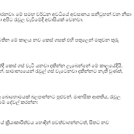
මා කරනවා. මේ සමඟ වර්ධන අවධියේ අවසානය සනිටුහන් වන නිසා
අපිට රැවුල වැවීමේදී අවාසියක් වෙනවා.
පවතින මේ කාලය නව කෙස් ගසක් එහි පතුලෙන් මතුවන තුරු
 කෙස් ගස් වැටී යනවා දකින්න ලැබෙන්නේ මේ කාලයේදීයි.
සාමාන්‍යයෙන් රැවුල් ගස් වැටෙනවා දකින්නට නැති වුණත්,
තු බොහොමයක් බලපාන්නට පුළුවන්. මානසික ආතතිය, රැවුල
 මේ දේවල් කරන්න:
ේ ක්‍රියාකාරීත්වය හොඳින් පවත්වාගන්නටත්, සිතට නව