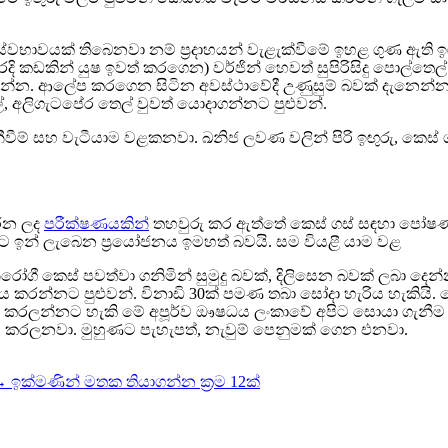
සන ස්වභාවයක් තිබෙනවා නම් ප්‍රදාහයන් වැළැක්වීමේ ඉහළ ගුණ ඇති 
 කඩකින් යුෂ ඉවත් කරගෙන) වර්ජින් හෙවත් සුපිරිසිදු පොල්තෙ
. ආලේප කරගෙන සිටින අවස්ථාවේදී උණුසුම් බවක් දැනෙන්නට ගනී
, අලිගැටපේර තෙල් වුවත් යොදාගන්නට පුළුවන්.
නීවීම් සහ වැටීයාම වළකනවා. ඛනිජ ලවණ වලින් පිරි ඉඟුරු, කෙස් ගස
කරන ලද
පරීක්ෂණයකින්
තහවුරු කර ඇත්තේ කෙස් ගස් සඳහා පෝෂණ
 ඉන් ලැබෙන ප්‍රයෝජනය ඉමහත් බවයි. සම වියළී යාම වළ
 නීරෝගී කෙස් පවත්වා ගනිමින් සුමුදු බවක්, දිලිසෙන බවක් ලබා 
ේරණය කරන්නට පුළුවන්. විනාඩි 30ක් පමණ තබා සෝදා හැරිය හැකිය
ි කරලන්නට හැකි මේ අපූර්ව ඖෂධය ලංකාවේ අපිට සොයා ගැනීම නම
 කරලනවා. මුහුණට පැහැපත්, නැවුම් පෙනුමක් ගෙන එනවා.
→
ඉක්මණින් මතක තියාගන්න ක්‍රම 12ක්