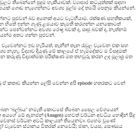
 තිබෙන්නේ පුදුම හැකියාවක්. ව්‍යාපාර කටයුත්තක් සඳහා
යක් ගොඩ නැගෙන්නට අවශ්‍ය මුල්ම දේ තමයි පෙනුම කියන්නේ.
කරන්නට පුළුවන් බව අනෙක් අයට වැටහීයාම. රක්ෂණ සහතිකයක්,
ාගෙන හිතේ ඉන්න ගෑණු ළමයාව කැමති කරගන්න යනකොටත්
ෙන්වන්නට අවශ්‍ය රෞද්‍ර බවක් ද, ඍජු බවක් ද, නැත්නම්
ියෙන්ම අතට ගන්න පුළුවන්.
 වැවෙන්නට ඉඩ හැරියත්, තැනින් තැන රැවුල වැවෙන එක සහ
 නැහැ. විද්‍යාව දියුණු මේ කාලයේ ඒ හැමදේකට ම විසඳුමක්
 කරුණු විද්‍යාත්මක පරීක්ෂණ මත තහවුරු කරන ලද මූලාශ්‍ර මත
ු ඒ කතාව කියන්න ලේසි වෙන්න අපි episode හතරකට වෙන්
යේ තිබෙන ‘බල්බය’ නමැති කොටසේ තිබෙන සෛල වේගයෙන්
න අයගේ මේ ඇනජන් (Anagen) හෙවත් වර්ධන අවධිය හොඳින් සිදු
ට වෙනස් වර්ධන අවධි කාලයන් තියෙනවා. එහෙම වුණේ
ද? වැවෙන ස්ථානය විතරක් නෙවෙයි; ජාන, වයස, සෞඛ්‍යය