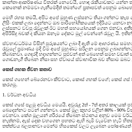
කාන්තා ආකර්ෂණය විතරක් නෙවෙයි, හොඳ රැකියාවකට යන්න තමන්
කෙනෙක් නම්මවා ගැනීමේදීත් තමන්ගේ ප්‍රතාපවත් පෙනුම බො
මෙහි රහස තමයි, අපිට අපේ මුහුණ ලස්සනට තියා ගන්නට කැප ව
ලීසිං එකක් ලබා දෙන්නට ඔබ පාරිභෝගිකයෙක් ඉදිරියට යනව
ලස්සනට වවපු රැවුලක් ඊට මහත් සහයෝගයක් ගෙන එනවා. අතීතය
අපිරිසිදු බවක් ද කියන ඕනෑම දේකට මුල් වෙන්නේ රැවුල යි. ඉති
ස්වභාවධර්මය විසින් පුරුෂයන්ට ලබා දී ඇති මේ ආභරණය සමහ
රැවුලේ ප්‍රමාණය මදි වීම අපේ මුහුණට සරිලන පෙනුම ලබාගන්නට
තිබෙනවා. ගෙදරදී හදාගන්නට පුළුවන් අත් බෙහෙත් සමඟ වඩාත් ස
ගොඩනැගී තිබෙන නිසා සහ ඒවායේ ස්වාභාවික බව නිසාම ඔබට උ
කෙස් ගහක ජීවන කතාව
කෙස් ගහෙන් බේරෙනවා කිව්වාට, කොස් ගහක් වගේ; කෙස් ගස් 
කරගමු.
1. වර්ධන අවධිය
කෙස් ගසේ පළමු අවධිය මෙයයි. අවුරුදු 2ත් - 7ත් අතර කාල
බෙදෙන්නට පටන් ගන්නවා. කෙස් මූල කුහර වලින් 80% - 90% ව
වෙනවා. කේශ මූලයන් ‍ශරීරයේ තිබෙන ස්ථානය අනුව මෙම වර්
නැත්නම්, ඇස් දෙක වහගෙන පහතට ඇහි බැමි වැවෙන හැටි හිතන
තත්ත්වය බලපානවා මෙන්ම හිසකෙස් වලට ලැබෙන පෝෂණයත්