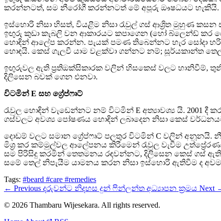
කරන්නටත්, සම නීරෝගී කරන්නටත් මේ අපූරු ඖෂධයට හැකියි.
ඉස්හොරි නිසා හිසත්, වියළීම නිසා රැවුල් ගස් ආශ්‍රිත මුහුණ ක
ඉඟුරු කුඩා කැබලි වන ආකාරයට කපාගෙන (හෝ බ්ලෙන්ඩ් කර රෙදි
හොඳින් ආලේප කරන්න. පැයක් පමණ තිබෙන්නට හැර සෝදා හරින්න
හොඳයි. කෙස් ගැලවී යාම වළක්වා ගන්නට නම්; සූර්යකාන්ත තෙල්
ඉඟුරුවල ඇති ප්‍රතිඔක්සිකාරක වලින් හිසකෙස් වලට හානිවීම්, තු
දිලිසෙන බවක් ගෙන එනවා.
විටමින් E සහ ග්‍රේප්ෆෘට්
රැවුල හොඳින් වැඩෙන්නට නම් විටමින් E අත්‍යාවශ්‍ය යි. 2001 දී 
ගස්වලට අවශ්‍ය පෝෂණය හොඳින් ලබාදෙන නිසා කෙස් වර්ධනයට
දොඩම් වලට සමාන ග්‍රේප්ෆෘට් පලතුර විටමින් C වලින් අනූනයි.
මිශ්‍ර කර කම්මුල්වල ආලේපනය කිරීමෙන් රැවුල වැවීම උත්ප්‍ර
සම පිරිසිදු කරමින් තෙතමනය රඳවන්නට, දිලිසෙන කෙස් ගස් ඇත
සමේ තෙල් නිපැයීම යාමනය කරන නිසා ඉස්හොරි ඇතිවීම ද අවම
Tags:
#beard
#care
#remedies
← Previous
දරුවන්ට නිදහස දුන් ෆින්ලන්ත අධ්‍යාපන ක්‍රමය
Next 
© 2026 Thambaru Wijesekara. All rights reserved.