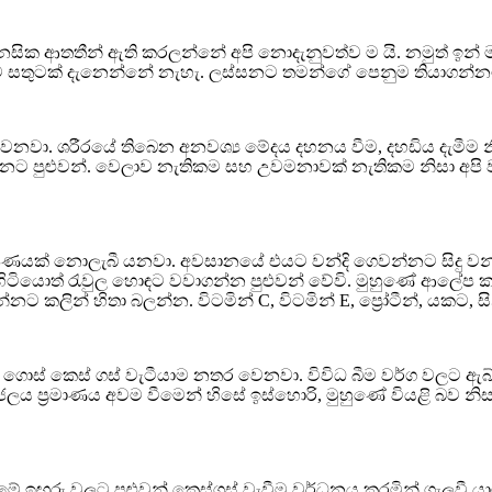
 මානසික ආතතීන් ඇති කරලන්නේ අපි ‍නොදැනුවත්ව ම යි. නමුත් ඉ
තට සතුටක් දැනෙන්නේ නැහැ. ලස්සනට තමන්ගේ පෙනුම තියාගන්නට
වෙනවා. ශරීරයේ තිබෙන අනවශ්‍ය මේදය දහනය වීම, දහඩිය දැමීම නි
ට පුළුවන්. වෙලාව නැතිකම සහ උවමනාවක් නැතිකම නිසා අපි ව්
ණයක් නොලැබී යනවා. අවසානයේ එයට වන්දි ගෙවන්නට සිදු වන්නේ
යොත් රැවුල හොඳට වවාගන්න පුළුවන් වේවි. මුහුණේ ආලේප කරන 
කලින් හිතා බලන්න. විටමින් C, විටමින් E, ප්‍රෝටීන්, යකට, 
ළී ගොස් කෙස් ගස් වැටීයාම නතර වෙනවා. විවිධ බීම වර්ග වලට 
ය ප්‍රමාණය අවම වීමෙන් හිසේ ඉස්හොරි, මුහුණේ වියළි බව නිස
ේ ඉඟුරු වලට පුළුවන් කෙස්ගස් වැවීම වර්ධනය කරමින් ගැලවී යා