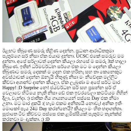
ඊළඟට තිබුණෙ සමරු තිළිණ දෙන්න. ප්‍රධාන ආරාධිතතුමා
පැතුම්ගෙ සර් නිසා ඒක එයාම දුන්නා. UCSC එකේ සමරුව මම
දුන්නා. අපේ සර්ලාටත් දෙන්න කියලා රහසේ ම සමරු 3ක් හදලා
තිබුණෙ. ඉතින් ධර්මවර්ධන සර්ගෙ එක මට ම දෙන්න කියලා
තිබුණාට සමරු දෙකක් ම දෙන එක හරිනෑ සහ තා කෙනෙකුට
අවස්ථාවක් දෙන්න ඕනෑයි හිතුණු නිසා මං නිවේදක මල්ලිට
කිව්වා අශාන්ව දාන්න කියලා. ඒක ලැබුණා ම අපේ සර්ට මාර
Happy! :D Surprise නෙ! ජයවර්ධන සර් සහ ප්‍රසන්න සර් ඒ
වෙලාවෙ හිටියෙ නැති නිසා ඩේ එක ඉවරවෙලා කට්ටියම ගිහින්
දීලා, වැන්දා. :) ජාතික ගීය ගායනයෙන් පස්සෙ Day එක නිමා
උනා. මට මාර දුකයි :( හැම එකම අනිත්‍යයි නොවැ! අනික ඉතිං
මොකෝ පැය 24ම Day කරන්නෙයි? කියලා මං හිත හදාගත්තා.
සුජාතෙ ටීච කිව්වට පස්සෙ එක ළමිස්සියක් පැතුම්ට තෑන්ක්ස්
කරනවා මං දැක්කා. ;) :D