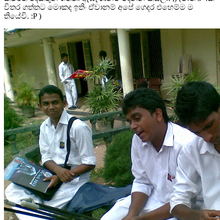
විතර ගත්තට මොකද ඉතිං ඒවානම් අපේ ගෙදර එහෙම්ම ම
තියේවි. :P )