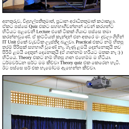
අනතුරුව, විදුහල්පතිතුමාත්, ප්‍රධාන අරාධිතතුමාත් කථාකළා.
ඒකට පස්සෙ Quiz එකට සහභාගීවන්නන් වෙන් කරගන්ට
හිටියට පළවෙනි Lecture එකේ ටිකක් ගියාට පස්සෙ තමා
කරන්නවුණේ. ඒ කට්ටියත් කැන්දන් එන අතරෙ මං දුවලා ගිහින්
IT Unit එකේ වැඩටික ලෑස්තිද බැලුවා. Practical එකට නම් හිතපු
තරම් පිරිසක් සහභාගී වුණේ නෑ. ගෑණු ළමයි දෙන්නෙකුයි තව
පිරිමි ළමයි දෙතුන් දෙනෙකුයි (ඒ ගානනම් හරියට මතක නෑ :) )
හිටියෙ. Theory එකට නම් හිතපු ගාන එහෙම්ම ම හිටියා.
ධර්මවර්ධන සර්ට මම කිව්වා Theory quiz එක කෙරෙන හැටි.
ඊට පස්සෙ සර් එක හැමෝටම ඇහෙන්න කිව්වා.