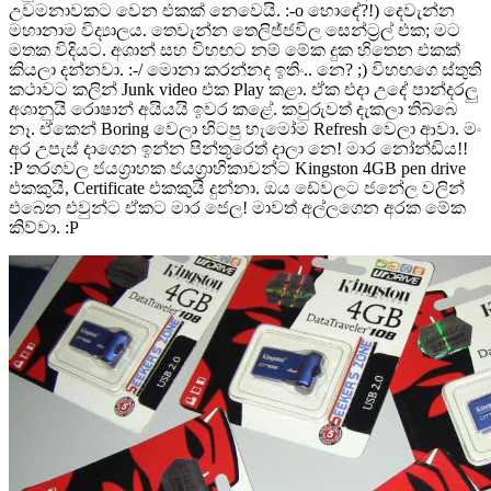
උවමනාවකට වෙන එකක් නෙවෙයි. :-o හොඳේ?!) දෙවැන්න
මහානාම විද්‍යාලය. තෙවැන්න තෙලිජ්ජවිල සෙන්ට්‍රල් එක; මට
මතක විදියට. අශාන් සහ විහඟට නම් මේක දුක හිතෙන එකක්
කියලා දන්නවා. :-/ මොනා කරන්නද ඉතිං.. නෙ?
;) විහඟගෙ ස්තුති
කථාවට කලින් Junk video එක Play කළා. ඒක එදා උදේ පාන්දරලු
අශානුයි රොෂාන් අයියයි ඉවර කළේ. කවුරුවත් දැකලා තිබ්බෙ
නෑ. ඒකෙන් Boring වෙලා හිටපු හැමෝම Refresh වෙලා ආවා. මං
අර උපැස් දාගෙන ඉන්න පින්තූරෙත් දාලා නෙ! මාර නෝන්ඩිය!!
:P තරගවල ජයග්‍රාහක ජයග්‍රාහිකාවන්ට Kingston 4GB pen drive
එකකුයි, Certificate එකකුයි දුන්නා. ඔය ඩේවලට ජනේල වලින්
එබෙන එවුන්ට ඒකට මාර ජෙල! මාවත් අල්ලගෙන අරක මේක
කිව්වා. :P