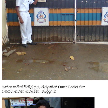
යන්න කලින් සිහිල් සුලං රැල්ලකින් Outer Cooler එක
සතපවාගන්න ඕනැනෙ! නැද්ද? :D