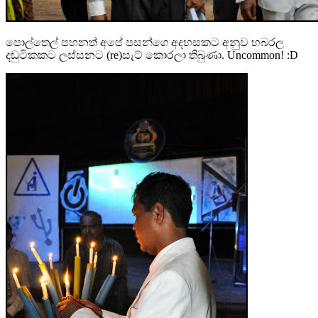
පොල්තෙල් පහනත් අපේ පසන්ගෙ අදහසකට අනුව හබරල
දඬුටිකකට ලස්සනට (re)සැට් කොරලා තිබුණා. Uncommon! :D