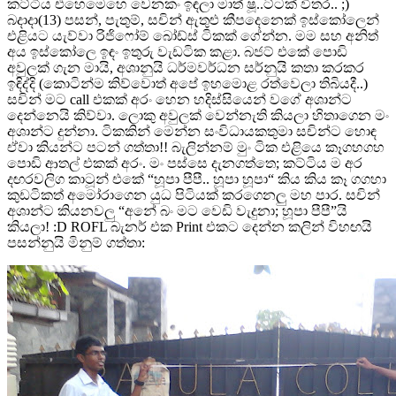
කට්ටිය එහෙමෙහෙ වෙනකං ඉඳලා මාත් ෂූ..ට්ටක් විතර.. ;)
බදාදා(13) පසන්, පැතුම්, සචින් ඇතුළු කීපදෙනෙක් ඉස්කෝලෙන්
එළියට යැව්වා රිජිෆෝම් බෝඩ්ස් ටිකක් ගේන්න. මම සහ අනිත්
අය ඉස්කෝලෙ ඉඳං ඉතුරු වැඩටික කළා. බජට් එකේ පොඩි
අවුලක් ගැන මායි, අශානුයි ධර්මවර්ධන සර්නුයි කතා කරකර
ඉඳිද්දි (කොටින්ම කිව්වොත් අපේ ඉහමොළ රත්වෙලා තිබියදී..)
සචින් මට call එකක් අරං හෙන හදිස්සියෙන් වගේ අශාන්ට
දෙන්නෙයි කිව්වා. ලොකු අවුලක් වෙන්නැති කියලා හිතාගෙන මං
අශාන්ට දුන්නා. ටිකකින් මෙන්න සංවිධායකතුමා සචින්ට හොඳ
ඒවා කියන්ට පටන් ගත්තා!! බැලින්නම් මුං ටික එළියෙ කෑගහගහ
පොඩි ආතල් එකක් අරං. මං පස්සෙ දැනගත්තෙ; කට්ටිය ම අර
දඟරවලිග කාටූන් එකේ “හූපා පීපී.. හූපා හූපා“ කිය කිය කෑ ගගහා
කුඩටිකත් අමෝරාගෙන යුධ පිටියක් කරගෙනලු මහ පාර. සචින්
අශාන්ට කියනවලු “අනේ බං මට වෙඩි වැදුනා; හූපා පීපී”යි
කියලා! :D ROFL බැනර් එක Print එකට දෙන්න කලින් විහඟයි
පසන්නුයි මිනුම් ගත්තා: