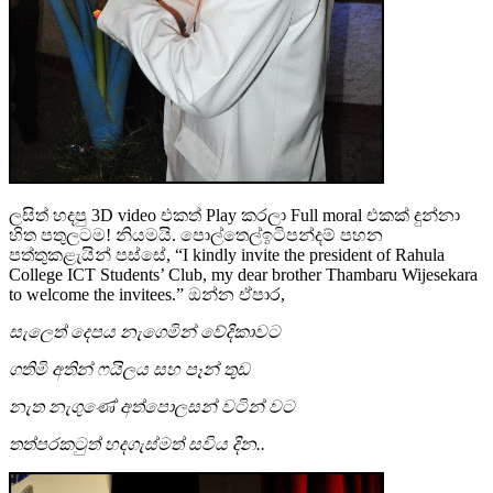
ලසිත් හදපු 3D video එකත් Play කරලා Full moral එකක් දුන්නා
හිත පතුලටම! නියමයි. පොල්තෙල්ඉටිපන්දම් පහන
පත්තුකළැයින් පස්සේ, “I kindly invite the president of Rahula
College ICT Students’ Club, my dear brother Thambaru Wijesekara
to welcome the invitees.” ඔන්න ඒපාර,
සැලෙත් දෙපය නැගෙමින් වේදිකාවට
ගතිමි අතින් ෆයිලය සහ පෑන් තුඩ
නැත නැගුණේ අත්පොලසන් වටින් වට
තත්පරකටුත් හදගැස්මත් සවිය දින..