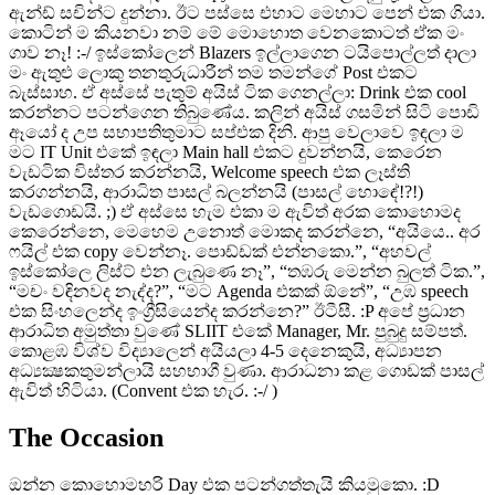
ඇන්ඩ් සචින්ට දුන්නා. ඊට පස්සෙ එහාට මෙහාට පෙන් එක ගියා.
කොටින් ම කියනවා නම් මේ මොහොත වෙනකොටත් ඒක මං
ගාව නෑ! :-/ ඉස්කෝලෙන් Blazers ඉල්ලාගෙන ටයිපොල්ලත් දාලා
මං ඇතුළු ලොකු තනතුරුධාරීන් තම තමන්ගේ Post එකට
බැස්සාහ. ඒ අස්සේ පැතුම් අයිස් ටික ගෙනල්ලා: Drink එක cool
කරන්නට පටන්ගෙන තිබුණේය. කලින් අයිස් ගසමින් සිටි පොඩි
ඈයෝ ද උප සභාපතිතුමාට සප්එක දිනි. ආපු වෙලාවෙ ඉඳලා ම
මට IT Unit එකේ ඉඳලා Main hall එකට දුවන්නයි, කෙරෙන
වැඩටික විස්තර කරන්නයි, Welcome speech එක ලෑස්ති
කරගන්නයි, ආරාධිත පාසල් බලන්නයි (පාසල් හොඳේ!?!)
වැඩගොඩයි. ;) ඒ අස්සෙ හැම එකා ම ඇවිත් අරක කොහොමද
කෙරෙන්නෙ, මෙහෙම උනොත් මොකද කරන්නෙ, “අයියෙ.. අර
ෆයිල් එක ‍copy වෙන්නෑ. පොඩ්ඩක් එන්නකො.”, “අහවල්
ඉස්කෝලෙ ලිස්ට් එන ලැබුණෙ නෑ”, “තඹරු මෙන්න බුලත් ටික.”,
“මචං වඳිනවද නැද්ද?”, “මට Agenda එකක් ඕනේ”, “උඹ speech
එක සිංහලෙන්ද ඉංග්‍රීසියෙන්ද කරන්නෙ?” ඊටීසී. :P අපේ ප්‍රධාන
ආරාධිත අමුත්තා වුණේ SLIIT එකේ Manager, Mr. පුබුදු සම්පත්.
කොළඹ විශ්ව විද්‍යාලෙන් අයියලා 4-5 දෙනෙකුයි, අධ්‍යාපන
අධ්‍යක්‍ෂකතුමන්ලායි සහභාගී වුණා. ආරාධනා කළ ගොඩක් පාසල්
ඇවිත් හිටියා. (Convent එක හැර. :-/ )
The Occasion
ඔන්න කොහොමහරි Day එක පටන්ගත්තැයි කියමුකො. :D