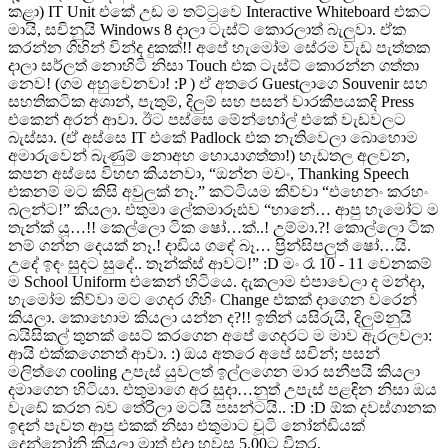
කළා) IT Unit එකේ උඩ ම තට්ටුවෙ Interactive Whiteboard එකට
මායි, සචිනුයි Windows 8 දාලා ටැස්ට් කොරලාත් බැලුවා. ඒක
කරන්න ගිහින් වින්ද දුකක්!! අපේ හැමෝම සේරම වැඩ පැත්තක
දාලා සර්ලත් නොහිටි නිසා Touch එක ටැස්ට් කොරන්න ගත්තා
නෙව! (ගම අහුවෙනවා! :P ) ඒ අතරෙ Guestලාගෙ Souvenir සහ
සහතිකටික අශාන්, පැතුම්, දිලුම් සහ පසන් වාරකීපයකදි Press
එකෙන් අරන් ආවා. ඊට පස්සෙ මේන්හෝල් එකේ වැඩවලට
බැස්සා. (ඒ අස්සෙ IT එකේ Padlock එක නැතිවෙලා බොහොම
අමාරුවෙන් බැණුම් නොඅහ හොයාගත්තා!) හැඩතල අලවන,
කපන අස්සෙ විහඟ කියනවා, “ඔන්න මචං, Thanking Speech
එකනම් මට කිසි අවුලක් නෑ.” කට්ටියම කිව්වා “එහෙනං කරහං
බලන්ට!” කියලා. එතුමා ලේකමාරූඪව “හානේ… ආපු හැමෝට ම
තැන්ක් යූ…!! කෙල්ලො ටික ෂෝ…ක්..! උම්මා.?! කොල්ලො ටික
නම් ගන්න දෙයක් නෑ.! දාඩිය ග‍ඳේ බෑ… ප්‍රින්සිපලුත් ෂෝ…යි.
උදේ ඉඳං සුදට සුදේ.. තෑන්ක්ස් ආවට!” :D මං රෑ 10 - 11 වෙනකම්
ම School Uniform එකෙන් හිටියෙ. දැකලාම එපාවෙලා ද මන්දා,
හැමෝම කිව්වා මට ගෙදර ගිහිං Change එකක් දාගෙන වරෙන්
කියලා. කොහොම කියලා යන්න ද?!! ඉතින් යසිරුයි, දිලුම්නුයි
බයිසිකල් තුනක් සෙට් කරගෙන අපේ ගෙදරට ම මාව ඇරලවලා:
ආයි එක්කගෙනත් ආවා. :) ඔය අතරෙ අපේ සචින්; පසන්
මලිත්ගෙ cooling උපැස් යුවලත් ඉල්ලගෙන මාර සනීපයි කියලා
දමාගෙන හිටියා. එතුමාගෙ අර සුදා…නුත් උපැස් පළඳින නිසා ඔය
වැඩේ කරන බව තේරිලා මටයි පසන්ටයි.. :D :D ඕක දවස්ගානක
ඉඳන් පැවත ආපු එකක් නිසා එතුමාට චූටි නෝන්ඩියක්
දෙන්නෝනි කියලා මාත් එදා හවස 5.00ට විතර,