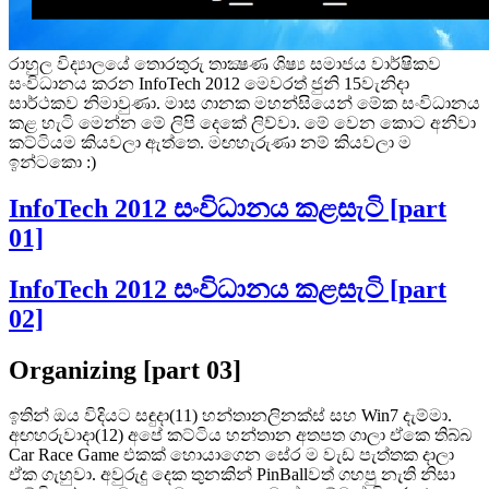
රාහුල විද්‍යාලයේ තොරතුරු තාක්‍ෂණ ශිෂ්‍ය සමාජය වාර්ෂිකව
සංවිධානය කරන InfoTech 2012 මෙවරත් ජුනි 15වැනිදා
සාර්ථකව නිමාවුණා. මාස ගානක මහන්සියෙන් මේක සංවිධානය
කළ හැටි මෙන්න මේ ලිපි දෙකේ ලිව්වා. මේ වෙන කොට අනිවා
කට්ටියම කියවලා ඇත්තෙ. මඟහැරුණා නම් කියවලා ම
ඉන්ටකො :)
InfoTech 2012 සංවිධානය කළසැටි [part
01]
InfoTech 2012 සංවිධානය කළසැටි [part
02]
Organizing [part 03]
ඉතින් ඔය විදියට සඳුදා(11) හන්තානලිනක්ස් සහ Win7 දැම්මා.
අඟහරුවාදා(12) අපේ කට්ටිය හන්තාන අතපත ගාලා ඒකෙ තිබ්බ
Car Race Game එකක් හොයාගෙන සේර ම වැඩ පැත්තක දාලා
ඒක ගැහුවා. අවුරුදු දෙක තුනකින් PinBallවත් ගහපු නැති නිසා