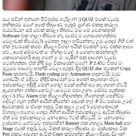
ඔය සචින් ඉන්නෙ පිටිපස්ස හැරිලා?! ;) QUIZ එකේ වැඩේ
තනිකරම මගේ අතේ තිබුණෙ. පැතුම් ප්‍රශ්ණ එකතු කරලා;
ජයවර්ධන සර් චෙක් කරලා තිබ්බට මම මේ වෙනකනුත්
Software එක හදලා තිබ්බෙ නෑ. (සේර ම ගොඩගහගත්තම
වෙලාවක් තියේයැ?) මෙතන ඉඳලා හරියන්නෑ; උඹ ගෙදර ගිහිංවත්
ඒක ඉවරයක් කරපං කියලා විහඟ බයික් එකෙන් මාව එක්ක ආවා.
පව්.. අපේ අම්මාටත් මං හින්දා වදේ. :( මොනා කරන්නද?!
කොහොමහරි ආපු ගමන් ම මං මැෂින් එක දාගෙන වැඩේ
පටන්ගත්තා. ඒත් නිදි මළ විකාරෙන් වගේ! :P 2.45ට විතර මං
පුටුවෙ බාගෙට හාන්සි වෙලා පැතුම් දීපු QUIZ doc එකෙන් Copy
Paste කරනවයි, Flash coding සහ Animation හදනවයි; වැඩ
ගොඩයි! ඒ මදිවට නිදිවිකාරෙන් මට අශාන් කෑගහන ඒවා,
ඉස්කෝලෙ ඉඳිද්දි මේන් හෝල් එකේ අනිත් අය කෑ ගහන ඒවයි
ඇහෙන්න ගත්තා නෙවැ! :-o මටම එපා උනා. සේරම පැත්තක
දාලා 3.15ට Alarm එක තියලා නිදාගත්තා. හීනෙනුත් පෙනිච්ච
දේවල් ගැන ඉතින් ආයිත් කියන්න දෙයක් නෑ! :P ඊට පස්සෙ උදේ
6වෙනකම් ම ඒකෙ ඉතුරු ටික කළා. උදේ 5 වෙනකොටත්
විහඟලා එහෙම ගෙදර ගිහින් ආයිත් ඉස්කෝලෙට ඇවිත් තිබුණා.
ඒත් මම ඉස්කෝලෙට යනකොට 7ටත් කිට්ටුයි. මං යනකොට
ලස්සනට ගේට්ටුව ඉස්සරහින් Banner එක ගහලා, Main hall සහ
Stage එකේ ඉතුරු වැඩ ටිකත් කරලා තිබුණා. මං ඔක්කොම ටික
Pen එකට දාගෙන ඇවිත් Copy කරගන්න කියලා දිමුතු, ඩිලාන්