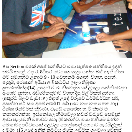
Bio Section එකේ අපේ පන්තියට එහා පැත්තෙ පන්තියෙ ඉඳන්
තමයි කළේ. එදා රෑ 8විතර වෙනකං ඉඳලං යන්න බස් නැති නිසා
මට සමුගන්ට උනාට 9 - 10 වෙනකම් අශාන්, විහඟ, පසන්,
පැතුම්, රොෂාන් අයියා ආදී කට්ටිය ඉඳලා තිබුණා.
බ්‍රහස්පතින්දා(14) උදෙන් ම මං නිවේදනයක් ලියලා සන්නිවේදන
අංශෙට දුන්නා. බඩගරිකතුමාට විහඟ දීපු බිල් ටිකත් දුන්නා.
(අකුරට බිලට වැඩ! :P ) එදාත් උදේ වරුවෙ ධර්මවර්ධන සර්,
ප්‍රසන්න සර් සහ අපේ අළුත් IT සර් (මට නම නම් මතක නෑ)
එක්ක රැස්වීමක් තිබුණා. වැඩේ කෙරෙන හැටි තිතට ම
කතාකරගත්තා. ඉස්කෝලෙ නිමවෙලා හවස් වරුවෙ පෙමිඳුත්
ආවා පළවෙනි වතාවට හෙල්ප් කරන්ට. එයා තනියම ඔන්න
මොනවද පටිවගයක් අලවලා පොල්තෙල් පහනට සැරසිල්ලක්
දැම්මා. (15 උදේ අනිත් කට්ටිය ඒකෙ උඩටික ගලවලා වෙනස්