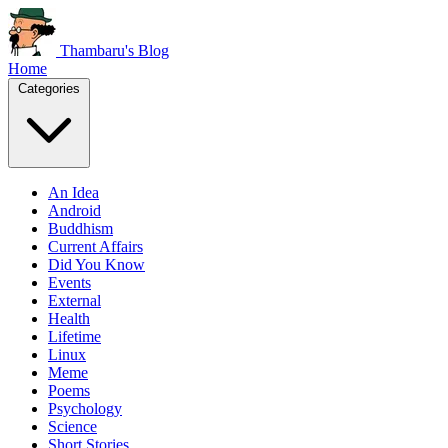
Thambaru's Blog
Home
Categories
An Idea
Android
Buddhism
Current Affairs
Did You Know
Events
External
Health
Lifetime
Linux
Meme
Poems
Psychology
Science
Short Stories