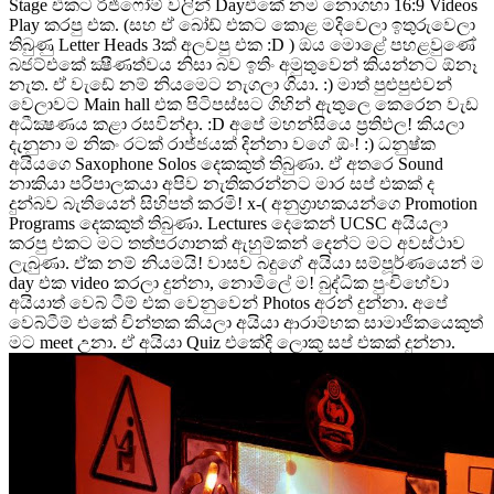
Stage එකට රිජිෆෝම් වලින් Dayඑකේ නම නොගහා 16:9 Videos
Play කරපු එක. (සහ ඒ බෝඩ් එකට කොළ මදිවෙලා ඉතුරුවෙලා
තිබුණු Letter Heads 3ක් අලවපු එක :D ) ඔය මොළේ පහළවුණේ
බජට්එකේ ක්‍ෂීණත්වය නිසා බව ඉතිං අමුතුවෙන් කියන්නට ඕනෑ
නැත. ඒ වැඩේ නම් නියමෙට නැගලා ගියා. :) මාත් පුළුපුළුවන්
වෙලාවට Main hall එක පිටිපස්සට ගිහින් ඇතුලෙ කෙරෙන වැඩ
අධීක්‍ෂණය කළා රසවින්දා. :D අපේ මහන්සියෙ ප්‍රතිඵල! කියලා
දැනුනා ම නිකං රටක් රාජ්ජයක් දින්නා වගේ ඕං! :) ධනුෂ්ක
අයියගෙ Saxophone Solos දෙකකුත් තිබුණා. ඒ අතරෙ Sound
නාකියා පරිපාලකයා අපිව නැතිකරන්නට මාර සප් එකක් ද
දුන්බව බැතියෙන් සිහිපත් කරමි! x-( අනුග්‍රාහකයන්ගෙ Promotion
Programs දෙකකුත් තිබුණා. Lectures දෙකෙන් UCSC අයියලා
කරපු එකට මට තත්පරගානක් ඇහුම්කන් දෙන්ට මට අවස්ථාව
ලැබුණා. ඒක නම් නියමයි! වාසව බදුගේ අයියා සම්පූර්ණයෙන් ම
day එක video කරලා දුන්නා, නොමිලේ ම! බුද්ධික පුංචිහේවා
අයියාත් වෙබ් ටීම් එක වෙනුවෙන් Photos අරන් දුන්නා. අපේ
වෙබ්ටීම් එකේ චින්තක කියලා අයියා ආරාම්භක සාමාජිකයෙකුත්
මට meet උනා. ඒ අයියා Quiz එකේදි ලොකු සප් එකක් දුන්නා.