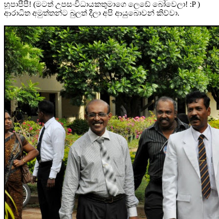
හූපාපීපී! (මටත් උපසංවිධායකතුමාගෙ ලෙඩේ බෝවෙලා! :P )
ආරාධිත අමුත්තන්ට බුලත් දීලා අපි ආයුබොවන් කිව්වා.