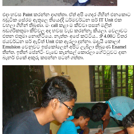
එදා හවස Paint කරන්න දාගත්තා. ඒත් අපි ගෙදර ගිහින් එනකොට
බඩුටික සේරම ඇතුලෙ තියෙද්දි ධර්මවර්ධන සර් IT Unit එක
වහලා ගිහින් තිබුණා. මං call කළා ම කිව්වා පසන් මලිත්
බඩගරිකතුමා කිව්වලු අද හවස වැඩ කරන්නෑ කියලා. වෙලාවට
එතන එතුමා නොහිටියෙ. නැත්තං අපේ කට්ටිය.. :P 4.00ට විතර
ජයවර්ධන සර් ඇවිත් Unit එක ඇරලා දුන්නා. මදැයි කොලා!
Emulsion වෙනුවට ඉස්කෝලෙන් අපිට ලැබිලා තිබුණෙ Enamel
තීන්ත. ඉතින් පේන්ටිං වැඩෙ කැන්සල් කොරලා ගේට්ටුවට දාන
බැනර් එකේ අකුරු කපන්න පටන් ගත්තා.