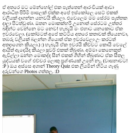
ඒ අතරෙ මට මේන්හෝල් එක පැත්තෙන් ආරංචියක් ආවා
ආරාධිත පිරිමි පාසලක් එක්ක අපේ ඉස්කෝලෙ සෙට් එකක්
වලියක් දාගන්න යනවයි කියලා. එවෙලෙම මම සේරම පැත්තක
දාලා පිටත්වුණා. ඔතන මොකක්හරි උනොත් සේරටම උත්තර
බඳින්ට වෙන්නෙ මට නෙව! හැබැයි මං එහාට යනකොට ඒක
ඉවරවෙලා. (කෝමටත් අපේ කට්ටිය අතරෙ කතාවක් තියෙනවා,
තඹරු වලියක් බලන්න ගියොත් ඒක ඉවරවෙලා උං කරටත්
අතදාගෙන කියලා.) :) හැබැයි ඒක ඉවරයි කිව්වට කොයි වෙලේ
ආයිත් ඇදෙයිද කියලා ෂුවර් එකක් තිබුණා. අම්මා කෙනෙකුත්
ඇවිල්ලා ඔන්න මොකද්ද සීන් එකක් ගිහින් තිබුණාට ඒක සීතල
යුද්ධයක් වගේ එච්චර ලොකු ප්‍රශ්ණයක් උනේ නෑ. (වාසනාවට!
:P ) ඔය අස්සෙ අශාන් Theory Quiz එක ලියමින් හිටිය ගෑණු
දරුවන්ගෙ Photos ගත්තලු. :D