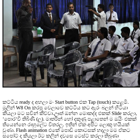
කට්ටිය ready ද අහලා මං Start button එක Tap (touch) කළෙමි.
මුලින් W8 On කරපු වෙලාවෙ කට්ටිය කට ඇරං බලන් හිටියා
කියලා මට සචින් කිව්වා.ඌත් ඔන්න මොකද්ද එකක් Slide කරලා,
‘පොර‘වී තිබිණි (ලු). මාතරින් හෝ දකුණු පළාතෙන් ම ඔයිං එකක්
තියෙන්නෙ රාහුලේට විතරලු. ඉතින් ඒක අපිට ලොකු හයියක්
වුණා. Flash animation එකේ පොඩි කොටසක් හදලා මම ඒකට
සපෝට් ද කියලා ඊට කලින් දවසෙ ටෙස්ට් කරලා තිබුණා