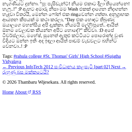
නැගණියට දුන්නා. “පු: පැසිඩැන්ට්! නියම එකාට දීලා තියෙන්නෙ!
හැෆූ..!” :P ඇඟට අමාරු නිසා මම Wash එකක් දාගෙන නිදාගන්න
හැදුවා විතරයි, මෙන්න ෆෝන් එක ringවෙන්න ගත්තා. අනුග්‍රාහක
ආයතන කීපයක් ම කථා කරලා, “Day එක හොඳට තිබුණා;
ඔයාලගෙ මහන්සිය අපි දැක්කා. නියමයි මල්ලි/පුතේ.. ආයිත්
ඕනම වෙලාවක කියන්න අපිට හොඳේ?” කිව්වා. :D අපේ
ටීචර්ස්ලාට, මහේෂ්, සුනෙත් ඇතුළු කට්ටියට පොරොන්දු වුණ
විදියට ඔන්න ඉතිං අද ඉඳලා ආයිත් පාඩම් වැඩවලට බහින්ට
වෙනවා..! :P
Tags:
#rahula college
#St. Thomas' Girls' High School
#Sujatha
Vidyalaya
← Previous
InfoTech 2012 සංවිධානය කළසැටි [part 02]
Next →
රුහුණු බස මක්කටෙයි?
© 2026 Thambaru Wijesekara. All rights reserved.
Home
About
RSS