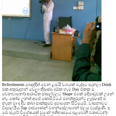
Refreshments බෙදද්දිත් වෙන ළමයි වගයක් මැද්දට පැනලා Drink
එක අතුරුදහන් වෙලා තිබුණා. (ඕක හැම Day එකක ම
වෙනවානෙ!) ආරාධිත පාසල්වලට Shape එකේ මදිපාඩුවක් උනේ
නෑ. කෝම උනත් අපේ කොමිටියේ මහත්තුරුන්ට ලැබුණේ ම
නැත! මා ද දිව කබා සාක්කුවේ දමාගෙන සිටියෙමි. වාසනාවට
විද්‍යාලයීය Tap රාජයාණන් වහන්සේලාගෙන් ජලය වෑස්සුණි. :(
මේ සැරේ විශේෂයක් වුණේ ඉතිහාසයෙ පළවෙනි වතාවට(?)