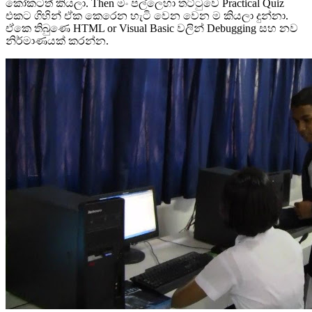
කෝකටත් කියලා. Then මං පල්ලෙහා තට්ටුවෙ Practical Quiz
එකට ගිහින් ඒක කෙරෙන හැටි වෙන වෙන ම කියලා දුන්නා.
ඒකෙ තිබුණෙ HTML or Visual Basic වලින් Debugging සහ නව
නිර්මාණයක් කරන්න.