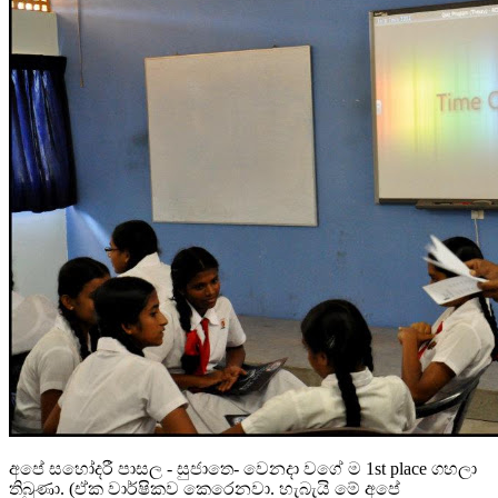
අපේ සහෝදරී පාසල - සුජාතෙ- වෙනදා වගේ ම 1st place ගහලා
තිබුණා. (ඒක වාර්ෂිකව කෙරෙනවා. හැබැයි මේ අපේ