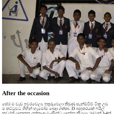
After the occasion
සේර ම වැඩ ඉවරවෙලා, ඉතුරුවෙලා තිබුණු සැන්ඩ්විච් ටික උඩ
ම තට්ටුවට ගිහින් හැමෝම බෙදා ගත්තා. :D බහුතරයක් ෆයිල්
කවරත් දෙකතුන ගත්තා ඇඹෑණීන්ට දෙන්න කියලා. ;) (මාත් 3-4ක්