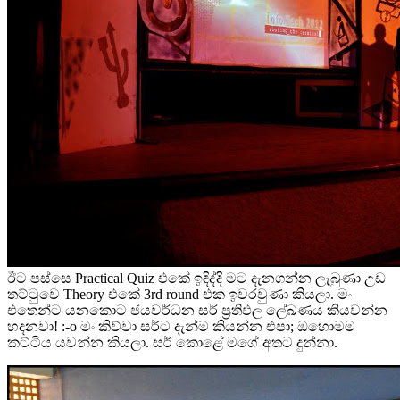
ඊට පස්සෙ Practical Quiz එකේ ඉඳිද්දි මට දැනගන්න ලැබුණා උඩ
තට්ටුවෙ Theory එකේ 3rd round එක ඉවරවුණා කියලා. මං
එතෙන්ට යනකොට ජයවර්ධන සර් ප්‍රතිඵල ලේඛණය කියවන්න
හදනවා! :-o මං කිව්වා සර්ට දැන්ම කියන්න එපා; ඔහොමම
කට්ටිය යවන්න කියලා. සර් කොළේ මගේ අතට දුන්නා.