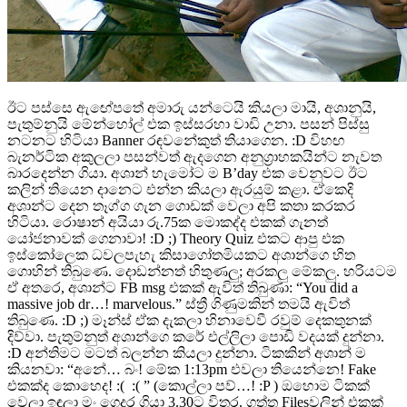
ඊට පස්සෙ ඇඟේපතේ අමාරු යන්ටෙයි කියලා මායි, අශානුයි,
පැතුම්නුයි මේන්හෝල් එක ඉස්සරහා වාඩි උනා. පසන් පිස්සු
නටනට හිටියා Banner රඳවනේකුත් තියාගෙන. :D විහඟ
බැනර්ටික අකුලලා පසන්වත් ඇදගෙන අනුග්‍රාහකයින්ට නැවත
බාරදෙන්න ගියා. අශාන් හැමෝට ම B’day එක වෙනුවට ඊට
කලින් තියෙන දානෙට එන්න කියලා ඇරයුම් කළා. ඒකෙදි
අශාන්ට දෙන තෑග්ග ගැන ගොඩක් වෙලා අපි කතා කරකර
හිටියා. රොෂාන් අයියා රු.75ක මොකද්ද එකක් ගැනත්
යෝජනාවක් ගෙනාවා! :D ;) Theory Quiz එකට ආපු එක
ඉස්කෝලෙක ධවලපැහැ කිසාගෝතමියකට අශාන්ගෙ හිත
ගොහින් තිබුණෙ. දොඩන්නත් හිතුණලු; අරකලු මේකලු. හරියටම
ඒ අතරෙ, අශාන්ට FB msg එකක් ඇවිත් තිබුණා: “You did a
massive job dr…! marvelous.” ස්ත්‍රී ගිණුමකින් තමයි ඇවිත්
තිබුණෙ. :D ;) මෑන්ස් ඒක දැකලා හිනාවෙවී රවුම් දෙකතුනක්
දිව්වා. පැතුම්නුත් අශාන්ගෙ කරේ එල්ලිලා පොඩි වදයක් දුන්නා.
:D අන්තිමට මටත් බලන්න කියලා දුන්නා. ටිකකින් අශාන් ම
කියනවා: “අනේ… බං! මේක 1:13pm එවලා තියෙන්නෙ! Fake
එකක්ද කොහෙද! :( :( ” (කොල්ලා පව්…! :P ) ඔහොම ටිකක්
වෙලා ඉඳලා මං ගෙදර ගියා 3.30ට විතර. ගත්ත Filesවලින් එකක්