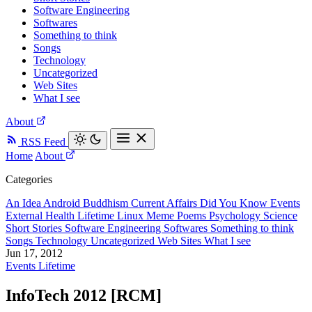
Software Engineering
Softwares
Something to think
Songs
Technology
Uncategorized
Web Sites
What I see
About
RSS Feed
Home
About
Categories
An Idea
Android
Buddhism
Current Affairs
Did You Know
Events
External
Health
Lifetime
Linux
Meme
Poems
Psychology
Science
Short Stories
Software Engineering
Softwares
Something to think
Songs
Technology
Uncategorized
Web Sites
What I see
Jun 17, 2012
Events
Lifetime
InfoTech 2012 [RCM]