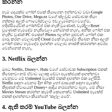
කරන්න
හැම දෙයක්ම ෆෝන් එකේ තියාගෙන ඉන්නවාට වඩා Google
Photos, One Drive, Mega.nz වගේ ක්ලවුඩ් සේවාවක තියා
ගත්තාම අලුත් ෆොටෝස්වලට ඉඩ ලැබෙනවා වගේම,
හදිස්සියේවත් ෆෝන්/චිප් එක නැති වුණොත්, වැරදිලා Reset
වුණොත් හැමදේම නැතිවෙලා යන්නෙත් නැහැ. අනික ෆෝන් එක
නැතිව වුණත් PC එකෙන් Photos බලන්න පුළුවන්. ෆෝන් එක
මාරු කරන වෙලාවකදී Cloud එකේ හැමදේම තිබෙන නිසා අලුත්
ෆෝන් එකට හැමදේම දාගන්න වෙලාව නාස්ති කරගන්න අවශ්‍ය
වෙන්නෙත් නැහැ.
3. Netflix බලන්න
ඔබට Netflix, Disney+, Hulu වගේ සේවාවක Subscription එකක්
තිබෙනවා නම් ඒවාට ලොකු ඩේටා පැකේජයක් දාගන්නවා
වෙනුවට මේ Unlimited පැකේජ් එකක් දාගන්න එක ලේසියි.
Netflix සඳහා වෙනම දින 07ක හෝ මාසයක් සඳහා පැකේජ
තිබුණත් ඒවායෙන් Disney+ ආදිය නරඹන්නට බැහැ. මේ නිසා
Movies Stream කරන්න කැමති කෙනෙක්ට Unlimited පැකේජ්
එකක් දාගන්නවා කියන්නේ ‘කල්ල මරේ’.
4. ඇති තරම් YouTube බලන්න