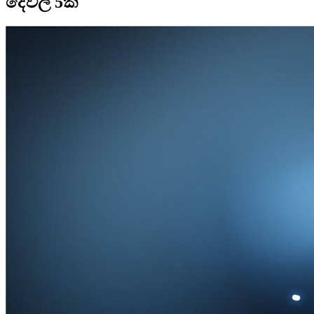
දේවල් 5ක්