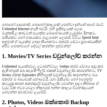
බොහෝ දෙනෙක්, බොහෝ කාලයක් පෙන්වා දුන්නේ අපේ රටේ
Unlimited Internet නැති බවයි. එහි ප්‍රතිඵලයක් ලෙස
මෑතකදී ලංකාවටත් පැකේජ බොහොමයක් ලැබුණා. දිනකට,
සතියකට හෝ මාසයකට ගැලපෙන ලෙසත්, විවිධ ‍Speed limit
අනුවත් ඒ පැකේජ බෙදා තිබෙනවා. එතරම් ඩේටා ප්‍රමාණයකින්
අපිට මොනවගේ දේවල් කරන්න පුළුවන්ද?
1. Movies/TV Series ඩවුන්ලෝඩ් කරන්න
Unlimited පැකේජවල ටොරන්ට්වල 1mbps තරම් වේගය අඩු කර
ඇති නමුත් ඔබ කැමති ෆිල්ම් එකක් ඩවුන්ලෝඩ් කරගන්නට, TV
Series එකක Episodes කිහිපයක් ඩවුන්ලෝඩ් කරගන්නට එය
එතරම් ම බාධාවක් නොවෙයි. ඔබ රැකියාව හෝ ඉගෙනුම්
කටයුතු කරන අතරතුරේ ඩවුන්ලෝඩ් වෙන්න දාලා තිබ්බාම ඒ
වැඩ ටික ඉවර වෙලා නිදහසේ ඉන්න කාලය විනෝදයෙන්
ගෙවන්න අවස්ථාව ලැබේවි.
2. Photos, Videos ඔක්කොම Backup