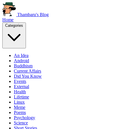
Thambaru's Blog
Home
Categories
An Idea
Android
Buddhism
Current Affairs
Did You Know
Events
External
Health
Lifetime
Linux
Meme
Poems
Psychology
Science
Short Stories