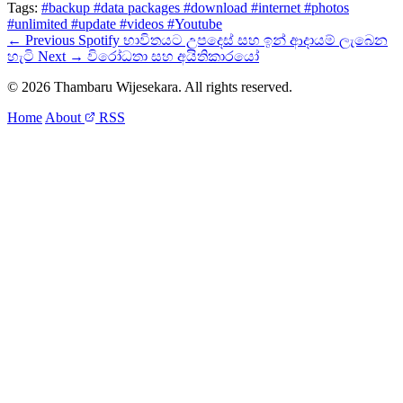
Tags:
#backup
#data packages
#download
#internet
#photos
#unlimited
#update
#videos
#Youtube
← Previous
Spotify භාවිතයට උපදෙස් සහ ඉන් ආදායම් ලැබෙන
හැටි
Next →
විරෝධතා සහ අයිතිකාරයෝ
© 2026 Thambaru Wijesekara. All rights reserved.
Home
About
RSS