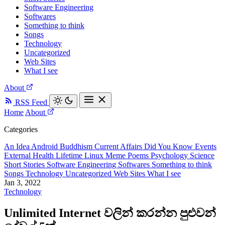
Software Engineering
Softwares
Something to think
Songs
Technology
Uncategorized
Web Sites
What I see
About
RSS Feed
Home
About
Categories
An Idea
Android
Buddhism
Current Affairs
Did You Know
Events
External
Health
Lifetime
Linux
Meme
Poems
Psychology
Science
Short Stories
Software Engineering
Softwares
Something to think
Songs
Technology
Uncategorized
Web Sites
What I see
Jan 3, 2022
Technology
Unlimited Internet වලින් කරන්න පුළුවන්