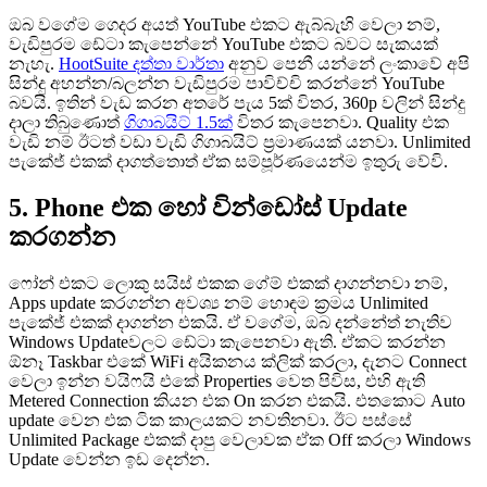
ඔබ වගේම ගෙදර අයත් YouTube එකට ඇබ්බැහි වෙලා නම්,
වැඩිපුරම ඩේටා කැපෙන්නේ YouTube එකට බවට සැකයක්
නැහැ.
HootSuite දත්තා වාර්තා
අනුව පෙනී යන්නේ ලංකාවේ අපි
සින්දු අහන්න/බලන්න වැඩිපුරම පාවිච්චි කරන්නේ YouTube
බවයි. ඉතින් වැඩ කරන අතරේ පැය 5ක් විතර, 360p වලින් සින්දු
දාලා තිබුණොත්
ගිගාබයිට් 1.5ක්
විතර කැපෙනවා. Quality එක
වැඩි නම් ඊටත් වඩා වැඩි ගිගාබයිට් ප්‍රමාණයක් යනවා. Unlimited
පැකේජ් එකක් දාගත්තොත් ඒක සම්පූර්ණයෙන්ම ඉතුරු වේවි.
5. Phone එක හෝ වින්ඩෝස් Update
කරගන්න
ෆෝන් එකට ලොකු සයිස් එකක ගේම් එකක් දාගන්නවා නම්,
Apps update කරගන්න අවශ්‍ය නම් හොඳම ක්‍රමය Unlimited
පැකේජ් එකක් දාගන්න එකයි. ඒ වගේම, ඔබ දන්නේත් නැතිව
Windows Updateවලට ඩේටා කැපෙනවා ඇති. ඒකට කරන්න
ඕනෑ Taskbar එකේ WiFi අයිකනය ක්ලික් කරලා, දැනට Connect
වෙලා ඉන්න වයිෆයි එකේ Properties වෙත පිවිස, එහි ඇති
Metered Connection කියන එක On කරන එකයි. එතකොට Auto
update වෙන එක ටික කාලයකට නවතිනවා. ඊට පස්සේ
Unlimited Package එකක් දාපු වෙලාවක ඒක Off කරලා Windows
Update වෙන්න ඉඩ දෙන්න.