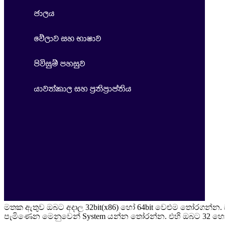
මතක ඇතුව ඔබට අදාල 32bit(x86) හෝ 64bit වෙළුම තෝරගන්න. ඔබ
පැමිණෙන මෙනුවෙන් System යන්න තෝරන්න. එහි ඔබට 32 හෝ 6