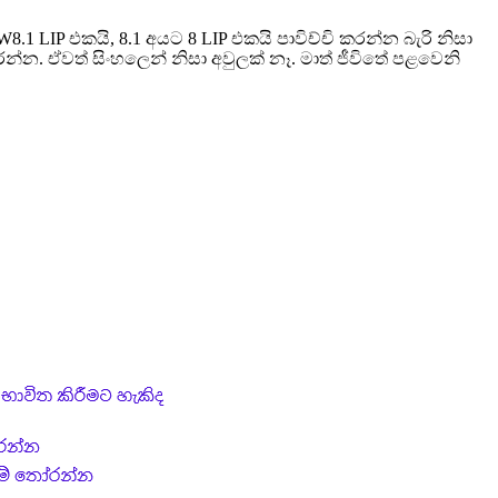
.1 LIP එකයි, 8.1 අයට 8 LIP එකයි පාවිච්චි කරන්න බැරි නිසා
න්න. ඒවත් සිංහලෙන් නිසා අවුලක් නෑ. මාත් ජීවිතේ පළවෙනි