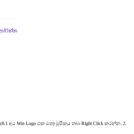
.1 අය Win Logo එක මත) මූසිකය තබා Right Click කරන්න. 2.