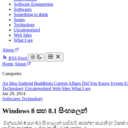
Software Engineering
Softwares
Something to think
Songs
Technology
Uncategorized
Web Sites
What I see
About
RSS Feed
Home
About
Categories
An Idea
Android
Buddhism
Current Affairs
Did You Know
Events
E
Technology
Uncategorized
Web Sites
What I see
Jan 29, 2014
Softwares
Technology
Windows 8 සහ 8.1 සිංහලෙන්
වින්ඩෝස් 8 සහ 8.1 සිංහලෙන් පාවිච්චි කරන්න කැමති ද? ටිකක