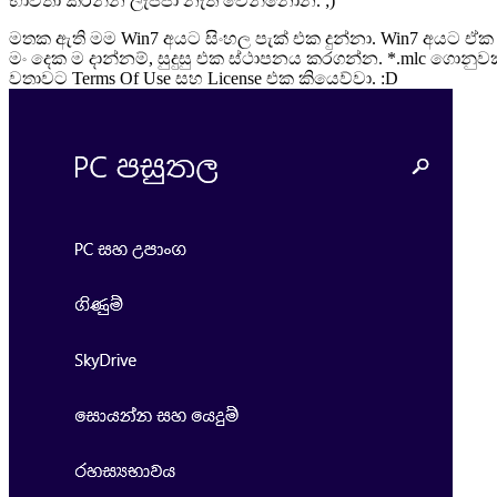
භාවිතා කරන්න ලැජ්ජා නැති වෙන්නෝන. ;)
මතක ඇති මම Win7 අයට සිංහල පැක් එක දුන්නා. Win7 අයට ඒ
මං දෙක ම දාන්නම්, සුදුසු එක ස්ථාපනය කරගන්න. *.mlc ගොනුව
වතාවට Terms Of Use සහ License එක කියෙව්වා. :D