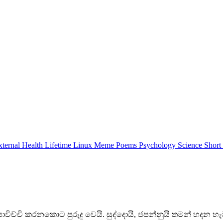
xternal
Health
Lifetime
Linux
Meme
Poems
Psychology
Science
Short
් පාවිච්චි කරනකොට පුරුදු වෙයි. සුද්දොයි, ජපන්නුයි තමන් හද