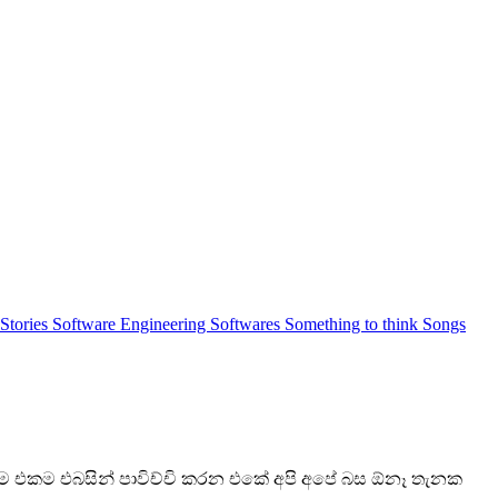
 Stories
Software Engineering
Softwares
Something to think
Songs
න හැම එකම එබසින් පාවිච්චි කරන එකේ අපි අපේ බස ඕනෑ තැනක