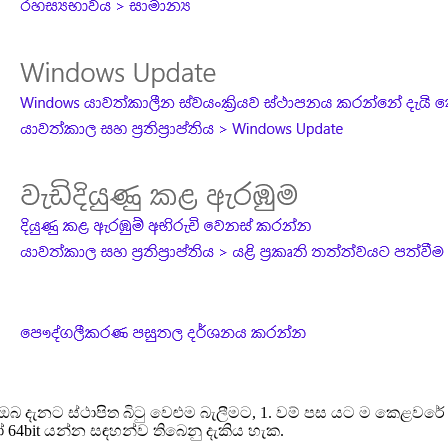
 දැනට ස්ථාපිත බිටු වෙළුම බැලීමට, 1. වම් පස යට ම කෙළවරේ (8
4bit යන්න සඳහන්ව තිබෙනු දැකිය හැක.