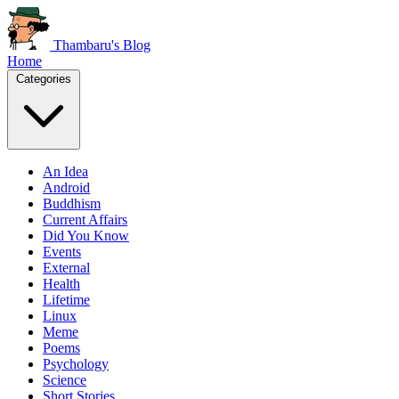
Thambaru's Blog
Home
Categories
An Idea
Android
Buddhism
Current Affairs
Did You Know
Events
External
Health
Lifetime
Linux
Meme
Poems
Psychology
Science
Short Stories