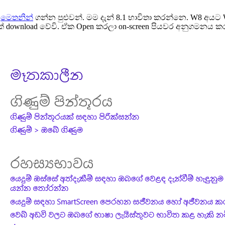
ක
මෙතනින්
ගන්න පුළුවන්. මම දැන් 8.1 භාවිතා කරන්නෙ. W8 අයට W8
ක් download වේවි. ඒක Open කරලා on-screen පියවර අනුගමනය කර