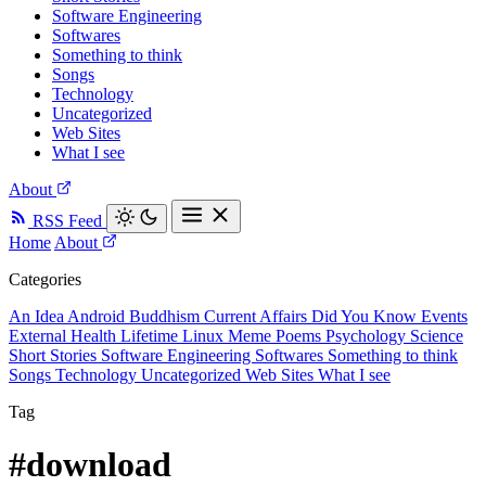
Software Engineering
Softwares
Something to think
Songs
Technology
Uncategorized
Web Sites
What I see
About
RSS Feed
Home
About
Categories
An Idea
Android
Buddhism
Current Affairs
Did You Know
Events
External
Health
Lifetime
Linux
Meme
Poems
Psychology
Science
Short Stories
Software Engineering
Softwares
Something to think
Songs
Technology
Uncategorized
Web Sites
What I see
Tag
#download