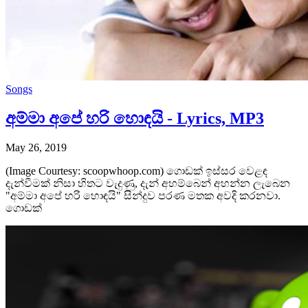
Songs
අම්මා අපේ හරි හොඳයි - Lyrics, MP3
May 26, 2019
(Image Courtesy: scoopwhoop.com) ගොඩක් ඉස්සර වෙළඳ
දැන්වීමක් නිසා හිතට වැදුණු, දැන් අහම්බෙන් අහන්න ලැබෙන
"අම්මා අපේ හරි හොඳයි" සින්දුව පරණ මතක අවදි කරනවා.
ගොඩක්