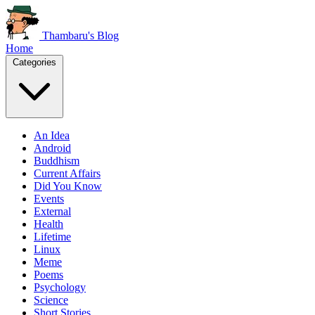
Thambaru's Blog
Home
Categories
An Idea
Android
Buddhism
Current Affairs
Did You Know
Events
External
Health
Lifetime
Linux
Meme
Poems
Psychology
Science
Short Stories