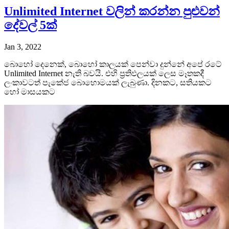
Unlimited Internet වලින් කරන්න පුළුවන්
දේවල් 5ක්
Jan 3, 2022
බොහෝ දෙනෙක්, බොහෝ කාලයක් පෙන්වා දුන්නේ අපේ රටේ
Unlimited Internet නැති බවයි. එහි ප්‍රතිඵලයක් ලෙස මෑතකදී
ලංකාවටත් පැකේජ බොහොමයක් ලැබුණා. දිනකට, සතියකට
හෝ මාසයකට