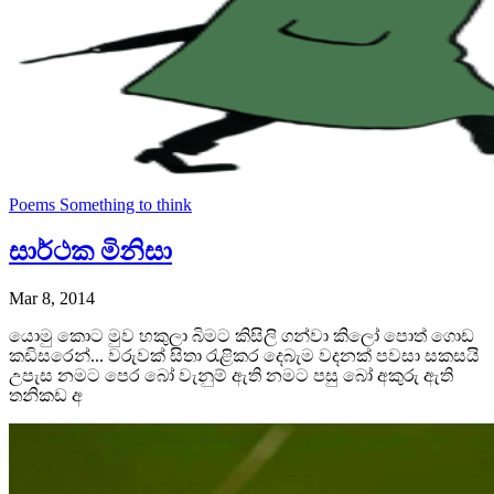
Poems
Something to think
සාර්ථක මිනිසා
Mar 8, 2014
යොමු කොට මුව හකුලා බිමට කිසිලි ගන්වා කිලෝ පොත් ගොඩ
කඩිසරෙන්... වරුවක් සිතා රැළිකර දෙබැම වදනක් පවසා සකසයි
උපැස නමට පෙර බෝ වැනුම් ඇති නමට පසු බෝ අකුරු ඇති
තනිකඩ අ