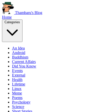
Thambaru's Blog
Home
Categories
An Idea
Android
Buddhism
Current Affairs
Did You Know
Events
External
Health
Lifetime
Linux
Meme
Poems
Psychology
Science
Short Stories