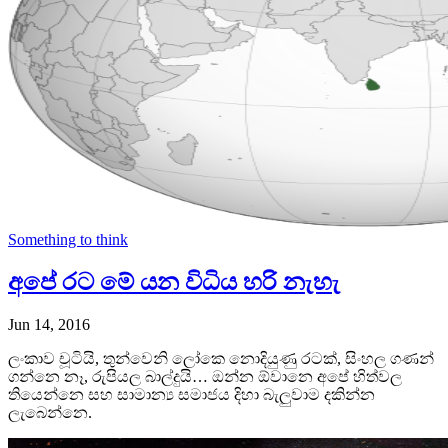
Something to think
අපේ රට මේ යන විධිය හරි නැහැ
Jun 14, 2016
ලංකාව චූටියි, තුන්වෙනි ලෝකෙ නොදියුණු රටක්, සිංහල ගණන්
ගන්නෙ නෑ, රුපියල බාල්දුයි… ඔන්න ඕවානෙ අපේ හිත්වල
තියෙන්නෙ සහ සාමාන්‍ය සමාජය දිහා බැලුවාම දකින්න
ලැබෙන්නෙ.