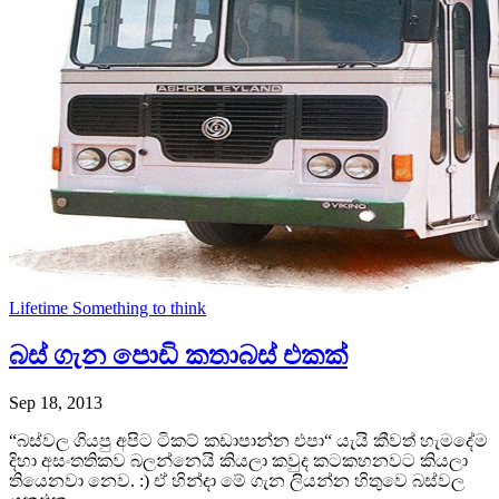
Lifetime
Something to think
බස් ගැන පොඩි කතාබස් එකක්
Sep 18, 2013
“බස්වල ගියපු අපිට ටිකට් කඩාපාන්න එපා“ යැයි කීවත් හැමදේම
දිහා අසංතතිකව බලන්නෙයි කියලා කවුද කටකහනවට කියලා
තියෙනවා නෙව. :) ඒ හින්දා මේ ගැන ලියන්න හිතුවෙ බස්වල