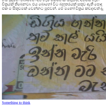
චිත්‍රයක් තිබෙනවා. එය බොහෝ විට බහුතරයක් සතුව ඇති පොදු
එක ම සිතුවමක් වෙන්නට පුළුවන්. මේ මනෝ චිත්‍රය කවදාවත් දැ
Something to think