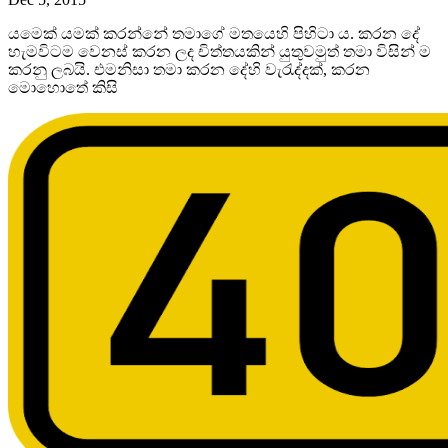
යමෙක් යමක් කරන්නේ තමාගේ මතයෙහි පිහිටා ය. කරන දේ
හැමවිටම වෙනස් කරන ලද චිත්තයකින් යුතුවමුත් තමා විසින් ම
කරනු ලබයි. එමනිසා තමා කරන දේහි වැරැද්දක්, කරන
මොහොතේ කිසි