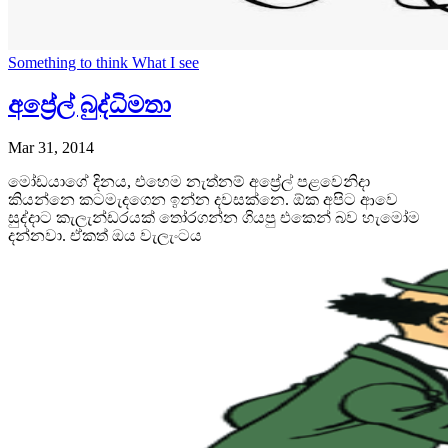
Something to think
What I see
අප්‍රේල් බුද්ධිමතා
Mar 31, 2014
මෝඩයාගේ දිනය, එහෙම නැත්නම් අප්‍රේල් පළවෙනිදා
කියන්නෙ කටමැදගෙන ඉන්න දවසක්නෙ. ඕක අපිට ආවෙ
සුද්දාට කැලැන්ඩරයක් තෝරගන්න ගියපු එකෙන් බව හැමෝම
දන්නවා. ඒකත් ඔය වැලැංටය