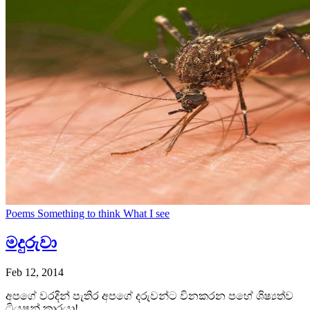
Poems
Something to think
What I see
මදුරුවා
Feb 12, 2014
අපගේ වරදින් පැතිර අපගේ දරුවන්ට විනකරන පහේ ශිෂ්‍යත්ව
ටියුෂන් කාරයා!