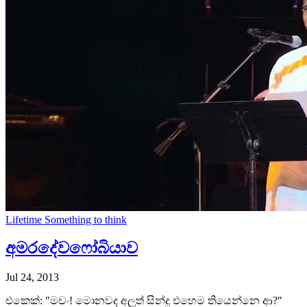
Lifetime
Something to think
අමරදේවෆෝබියාව
Jul 24, 2013
එකෙක්: "මචං! මොනවද අලුත් සින්දු එහෙම තියෙන්නෙ ආ?"