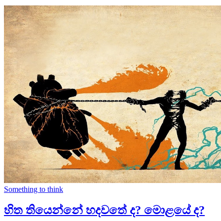
Something to think
හිත තියෙන්නේ හදවතේ ද? මොළයේ ද?