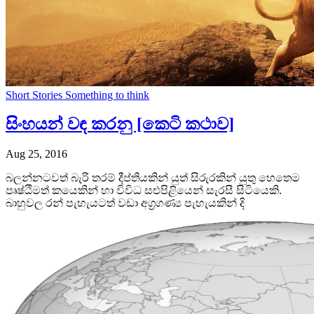
Short Stories
Something to think
සිංහයන් වඳ කරනු [කෙටි කථාව]
Aug 25, 2016
බලන්නටවත් බැරි තරම් දීප්තියකින් යුත් සිරුරකින් යුතු හෙතෙම
පෘෂ්ඨිමත් කයෙකින් හා විවිධ සළුපිළියෙන් සැරසී සිටියෙකි.
බාහුවල රන් පැහැයටත් වඩා අග්‍රගණ්‍ය පැහැයකින් දි