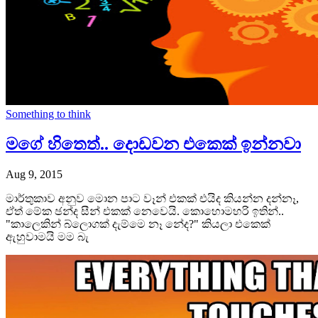
Something to think
මගේ හිතෙත්.. දොඩවන එකෙක් ඉන්නවා
Aug 9, 2015
මාර්තුකාව අනුව මොන පාට වෑන් එකක් එයිද කියන්න දන්නෑ,
ඒත් මේක ඡන්ද සීන් එකක් නෙවෙයි. කොහොමහරි ඉතින්..
"කාලෙකින් බ්ලොගක් දැම්මෙ නෑ නේද?" කියලා එකෙක්
ඇහුවාමයි මම බැ