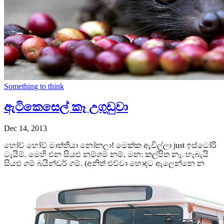
Something to think
ඇටිකෙසෙල් කෑ උගුඩුවා
Dec 14, 2013
හෝව් හෝව් මාත්තියා නෝනලා! මෙක්ක ඇවිල්ලා just ඉස්ටෝරි
ටැයිම්. මෙහි එන සියළු නම්ගම් නම්, මන: කල්පිත නෑ. හැබැයි
සියළු ගම් බයින්ඩර් ගම්. (අනිත් එව්වා හොඳට ඇලෙන්නෙ න