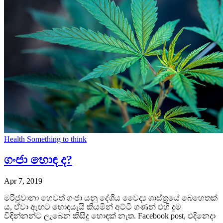
Health
Something to think
ගංජා හොඳ ද?
Apr 7, 2019
මරිජුවානා හෙවත් ගංජා යනු දේශීය වෛද්‍ය ශාස්ත්‍රයේ බෙහෙතක්
ය, ඒවා ඇඟට හොඳයැයි කියමින් අට්ටි ගණන් එහි දුම
විඳින්නන්ට ලැබෙන කිසිදු හොඳක් නැත. Facebook post, එදිනෙදා