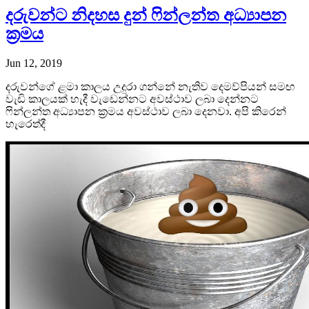
දරුවන්ට නිදහස දුන් ෆින්ලන්ත අධ්‍යාපන
ක්‍රමය
Jun 12, 2019
දරුවන්ගේ ළමා කාලය උදුරා ගන්නේ නැතිව දෙමව්පියන් සමඟ
වැඩි කාලයක් හැදී වැඩෙන්නට අවස්ථාව ලබා දෙන්නට
ෆින්ලන්ත අධ්‍යාපන ක්‍රමය අවස්ථාව ලබා දෙනවා. අපි කිරෙන්
හැරෙත්දී