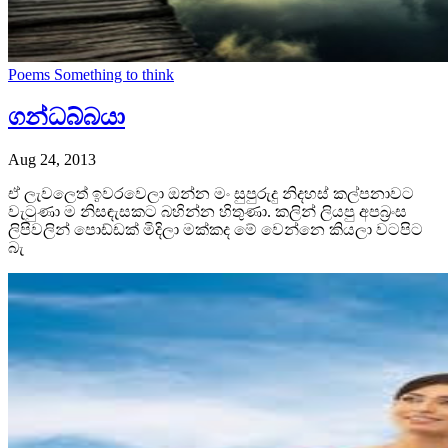
Poems
Something to think
ගන්‍ධබ්බයා
Aug 24, 2013
ඒ ලැවලෙත් ඉවරවෙලා ඔන්න මං සුපුරුදු නිදහස් කල්පනාවට
වැටුණා ම නිසඳැසකට බහින්න හිතුණා. කලින් ලියපු අපබ්‍රංස
ලිපිවලින් පොඩ්ඩක් මිදිලා මක්කද මේ වෙන්නෙ කියලා වටපිට
බැ