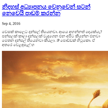
නිදහස් අධ්‍යාපනය වෙනුවෙන් සටන්
නෙවෙයි පාඩම් කරන්න
Sep 4, 2016
වෙසක් කාලෙට දන්සල් තියෙනවා. ආයෙ අහන්නත් දෙයක්යැ?
පන්සලක් කාලා දන්සලක් වැඳගෙන එන අපිට කියන්න එනවා
මෙතන දන්සල් තියෙනවා කියලා. :P පොඩ්ඩක් හිටුකො. ඒ
අතරෙ වෙළඳසැල් හ