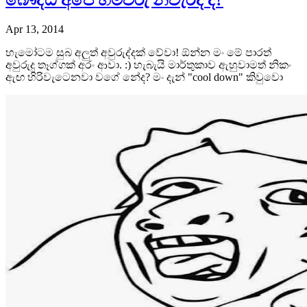
බෞද්ධ අපේ හිමිවරු නිවැරදි ද?
Apr 13, 2014
හැමෝටම සුබ අලුත් අවුරුද්දක් වේවා! ඕන්න මං මේ පාරත්
අවුරුදු තෑග්ගක් අරං ආවා. :) හැබැයි මාර්තුකාව ඇහුවාමත් නිකං
ඇඟ හිරිවැටෙනවා වගේ නේද? මං දැන් "cool down" කිවුවො