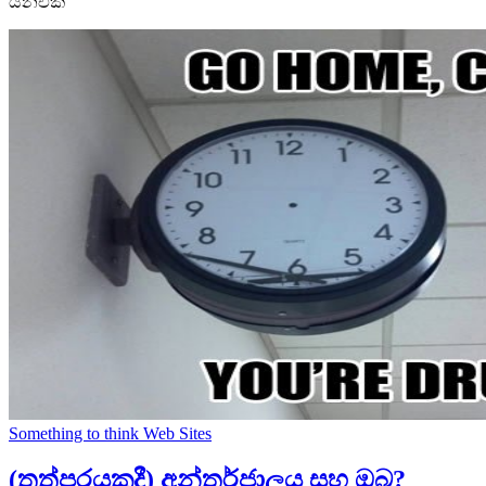
යනඑක
Something to think
Web Sites
(තත්පරයකදී) අන්තර්ජාලය සහ ඔබ?