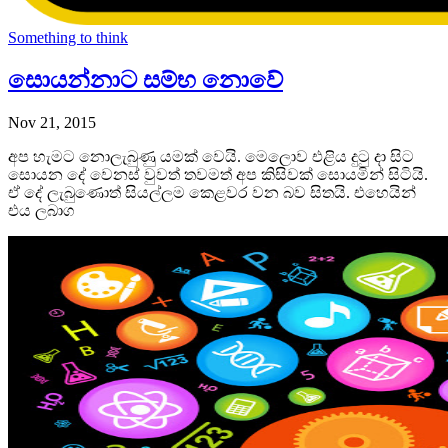
Something to think
සොයන්නාට සම්භ නොවේ
Nov 21, 2015
අප හැමට නොලැබුණු යමක් වෙයි. මෙලොව එළිය දුටු දා සිට
සොයන දේ වෙනස් වුවත් තවමත් අප කිසිවක් සොයමින් සිටියි.
ඒ දේ ලැබුණොත් සියල්ලම කෙළවර වන බව සිතයි. එහෙයින්
එය ලබාග