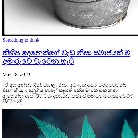
Something to think
කිහිප දෙනෙක්ගේ වැඩ නිසා සමාජයක් ම
අමාරුවේ වැටෙන හැටි
May 18, 2019
"ඒ අය අන්තවාදීන්. එයාලා නිසා අහිංසක අපිට වරද පටවන්න
එපා" කියලා පහුගිය කාලේ කඳුළුත් එක්කම එක එක කතා
ඇහෙන්න ඇති. ඊට ටික දවසකට පස්සේ මිනුවන්ගොඩදි වෙච්චි
සිද්ධියේදි