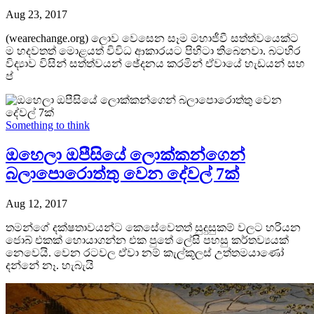
Aug 23, 2017
(wearechange.org) ලොව වෙසෙන සෑම මහාජීවී සත්ත්වයෙක්ට
ම හදවතත් මොළයත් විවිධ ආකාරයට පිහිටා තිබෙනවා. බටහිර
විද්‍යාව විසින් සත්ත්වයන් ඡේදනය කරමින් ඒවායේ හැඩයන් සහ
ප්
Something to think
ඔහෙලා ඔපීසියේ ලොක්කන්ගෙන්
බලාපොරොත්තු වෙන දේවල් 7ක්
Aug 12, 2017
තමන්ගේ දක්ෂතාවයන්ට කෙසේවෙතත් සුදුසුකම් වලට හරියන
ජොබ් එකක් හොයාගන්න එක පුතේ ලේසි පහසු කර්තව්‍යයක්
නෙවෙයි. වෙන රටවල ඒවා නම් කැල්කූලස් උත්තමයාණෝ
දන්නේ නෑ. හැබැයි