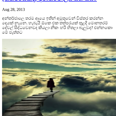
Aug 28, 2013
අන්තර්ජාලෙ තරම ආයෙ ඉතින් අමුතුවෙන් විස්තර කරන්න
දෙයක් නෑනෙ. හැබැයි ඕකෙ එක තත්පරයක් තුළදි මොනතරම්
දේවල් සිද්ධවෙනවද කියලා නිකං හරි හිතලා බැලුවද? එන්නකො
මේ පැත්තට