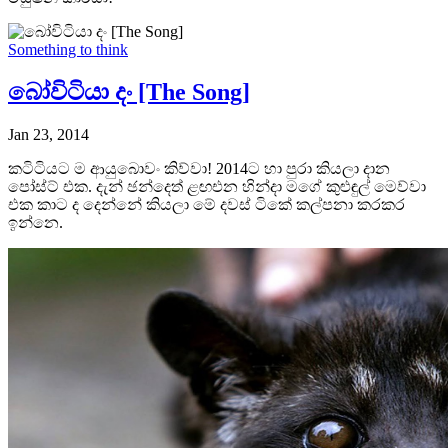
Something to think
බෝවිටියා දං [The Song]
Jan 23, 2014
කටිටියට ම ආයුබොවං කිව්වා! 2014ට හා පුරා කියලා දාන
පෝස්ට් එක. දැන් ඡන්දෙත් ළඟඑන හින්දා මගේ කුළුඳුල් මෙව්වා
එක කාට ද දෙන්නේ කියලා මේ දවස් ටිකේ කල්පනා කරකර
ඉන්නෙ.