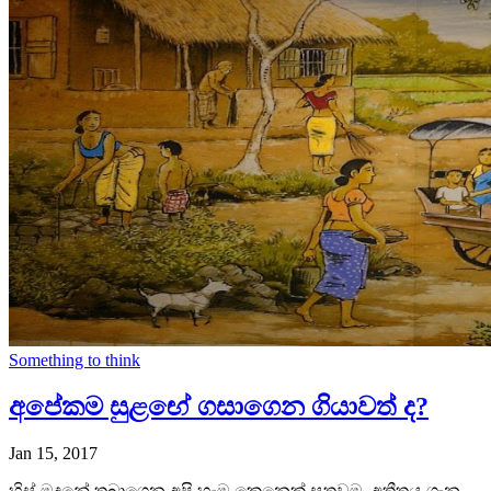
Something to think
අපේකම සුළඟේ ගසාගෙන ගියාවත් ද?
Jan 15, 2017
හිස් මුදුනේ තබාගෙන අපි හැම කෙනෙක් සතුවම, අතීතය ගැන