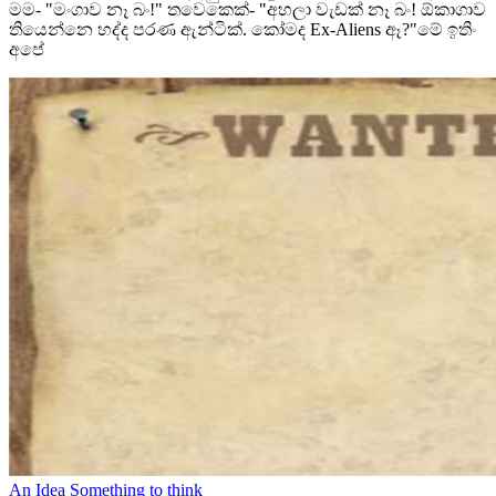
මම- "මංගාව නෑ බං!" තවෙකෙක්- "අහලා වැඩක් නෑ බං! ඕකාගාව
තියෙන්නෙ හද්ද පරණ ඇන්ටික්. කෝමද Ex-Aliens ඈ?"මේ ඉතිං
අපේ
An Idea
Something to think