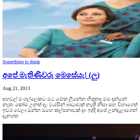
Something to think
අපේ මැතිණිවරු මෙසේයැ! (ලු)
Aug 21, 2013
අහවල් මංගල්ලෙකට මට මේක ලියන්න හිතුනද මම දන්නේ
නැත. කෝම උනත් දැං වයසින් බාධාවක් නැති නිසා සහ විභාගෙත්
ඉවර වෙලා ඔන්න ඔහෙ කල්පනාවක් දාං ඉද්දි අපේ උන්දැලාගෙන්
දැනගත