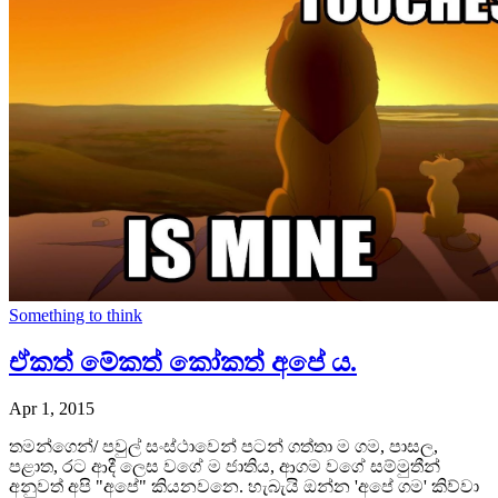
Something to think
ඒකත් මේකත් කෝකත් අපේ ය.
Apr 1, 2015
තමන්ගෙන්/ පවුල් සංස්ථාවෙන් පටන් ගත්තා ම ගම, පාසල,
පළාත, රට ආදී ලෙස වගේ ම ජාතිය, ආගම වගේ සම්මුතීන්
අනුවත් අපි "අපේ" කියනවනෙ. හැබැයි ඔන්න 'අපේ ගම' කිව්වා