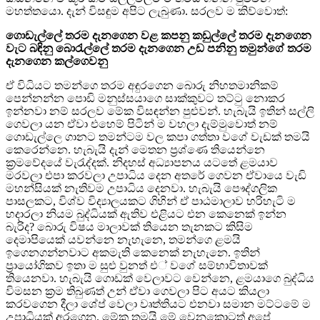
මහත්තයො. දැන් විසඳුම අපිට ලැබුණා. සරලව ම කිව්වොත්:
ගොඩැල්ලේ තරම දැනගෙන වළ කපනු
කඩුල්ලේ තරම දැනගෙන
වැට බඳිනු
බොරැල්ලේ තරම දැනගෙන උඩ පනිනු
තමුන්ගේ තරම
දැනගෙන කල්ගෙවනු
ඒ විධියට තමන්ගෙ තරම අඳුරගෙන බොරු නිහතමානිකම්
පෙන්නන්න පොඩි මනුස්සයාගෙ සාක්කුවට තට්ටු නොකර
ඉන්නවා නම් සරලව මේක විසඳන්න පුළුවන්. හැබැයි ඉතින් සල්ලි
ගෙවලා යන ඒවා එහෙම් පිටින් ම වහලා දැම්මුවොත් නම්
ගොඩැල්ලෙ ගානට තමන්ටම වල කපා ගත්තා වගේ වැඩක් තමයි
කෙරෙන්නෙ. හැබැයි දැන් මෙතන ප්‍රශ්ණෙ තියෙන්නෙ
ක්‍රමවේදයේ වැරැද්දක්. නිදහස් අධ්‍යාපනය යටතේ ළමයාව
මරවලා එපා කරවලා උපාධිය දෙන අතරේ ගෙවන ඒවායෙ වැඩි
මහන්සියක් නැතිවම උපාධිය දෙනවා. හැබැයි පෞද්ගලික
පාසලකට, විශ්ව විද්‍යාලයකට ගිහින් ඒ පාඨමාලාව හරිහැටි ම
හදාරලා නියම බුද්ධියක් ඇතිව එළියට එන කෙනෙක් ඉන්න
බැරිද? බොරු විෂය මාලාවක් තියෙන තැනකට කිසිම
දෙමාපියෙක් යවන්නෙ නැහැනෙ, තමන්ගෙ ළමයි
ඉගෙනගන්නවාට අකමැති කෙනෙක් නැහැනෙ. ඉතින්
ප්‍රායෝගිකව ඉතා ම සුළු වුනත් එ් වගේ සම්භාවිතාවක්
තියෙනවා. හැබැයි ගොඩක් වෙලාවට වෙන්නෙ, ළමයාගෙ බුද්ධිය
විමසන ක්‍රම තිබුණත් උන් ඒවා ගෙවලා පිට අයට කියලා
කරවගෙන දීලා ශේප් වෙලා වෘත්තියට එනවා සමාන මට්ටමේ ම
උපාධියක් අරගෙන. මේක තමයි මේ වෙනකොටත් අපේ