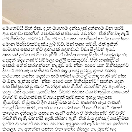
මෙහෙමයි සීන් එක. දැන් ඔහොම දන්සලක් දුන්නාම ඕන තරම්
අය එනවා එතනින් පොඩ්ඩක් සප්පායම් වෙන්න. ඒත් හිතුවද ඇයි
මේ මිනිස්සු මෙච්චර වියදම් කරගෙන නොමිලේ කන්න දෙන්නෙ
මොන පිස්සුවකටද කියලා? ඔව්, පින් තකා තමයි. ඒත් ඉතින්
සාමාන්‍ය කෙනෙක්ට දානයක් දෙනවාට වඩා සිල්වත් අයට
දානයක් දුන්නාම පින වැඩියි. ඒ හින්දා හොඳ සිල්වත් හාමුදුරුවරු
දෙතුන් දෙනෙක් වඩම්මලා සල්ලි සාක්කුවයි, පින් සාක්කුවයි
දෙකම ශේප් කරගන්නෙ නැතුව මේ නිකං පාරෙ යන මිනිස්සුන්ට
දිවා රෑ නොබලා සතියක විතර ඉඳලා බඩු මුට්ටු, ශ්‍රමය එකතු
කරගෙන කන්න දෙන්න නම් ඉතින් මොළේ හොඳ නැති වෙන්න
ම ඕන. ඇත්ත; ඒත් “නිකං පාරෙ යන මිනිස්සුන්ට” කන්න දෙන
එක පිස්සුවක් වුණාට “වන්දනාවෙ ගිහින් මහන්සි” දුර පළාත්වල
ඉඳලා එන අයගෙ කුසගින්න, විඩාව නිවන එක මානුෂීය වශයෙන්
වගේ ම ආධ්‍යාත්මික වශයෙනුත් පුදුමාකාර ඉහළ තලයක
ක්‍රියාවක්. ඒ වුණාට දිග පෝලිමක කට්ට කාගෙන පැය ගණන්
කකුල් රිදෙනකම්, පාරෙ යන අයටත් පෙනි පෙනි චාටර් එකක්
කාගෙන දන්සලට යන්නෙ ඇයි? අනිවා ඒ මිනිස්සුන්ට එච්චරට
බඩගිනි ඇති, මහන්සි ඇති, තිබහා ඇති. ඒත් ඔය දන්සල් පෝලිමක
ඉන්න අයගෙන් වෙනම වෙනම ඇහුවොත් ඇයි ඔහොම ඉන්නෙ
කියලා, නෑ අහන්න යන්න එපා පෝය කියලා නෑ මුසාවාදෙ