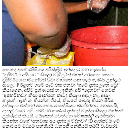
මොකද අපේ ඔපීසියෙ අයිස්ක්‍රීම් දන්සලට එන හැමෝම
“ඩ්‍රයිවර්ට අයියාට” කියලා වැඩිපුරත් එකක් අරගෙන යනවා.
ඩ්‍රයිවර්ගෙ හාමිනේටත් වඩා වාහනේ යන හැම ගෑණිම උන්දැට
ආලෙ. :P ඊළඟට ගමේ සැට් එක එනවා ‘ගමේ දන්සලනෙ බ්‍රෝ’
කියාගෙන. අපිට ප්‍රශ්ණයක් නෑ ඉතින්. අපි “දෙනවා” හෙවත්
‘අතහරිනවා’ නිසා දෙන්නෙ කාටද කියලා අදාල නෑ. අදාල
නෑනේ.. දැන් මං කියන්න ගියේ, ඒ වගේ බොරු කියන පිරිස
දන්සලට එන්නේ වෙහෙස මහන්සියට බඩගින්නට නෙවෙයි,
ආතල් එකට. අපි මෙච්චර ගාණක් දන්සල් වැන්දා කියලා ඕන්නම්
උජාරුවත් කියයි. මේකෙන් වෙන්නෙ මොකක්ද? ඇමතිතුමා
කියන්න වගේ ‘අනවශ්‍ය අය දන්සල් වඳිනවා’ :D ඇත්තටම මේ
කොටසට මධ්‍යම පන්තියයි ධනපති පන්තියයි තමයි වැඩිපුරම