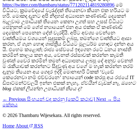
https://twitter.com/thambaru/status/771202114819280896
මේ
විධියට, ක්‍රමවේදයේ වැරැද්දක් තියෙනවා කියන එක හරියට ම
හරි. මොකද දැනට අපි නිදහස් අධ්‍යාපන කණ්ණාඩි දෙකෙන්
බැලුවාම උපාධියක් තියෙන කෙනා උගත් සහ උසස් විධියට
පෙනුනත් මේ ශේප් න්‍යායෙන් එන අය එක්ක ඒ කණ්ණාඩි
දෙකෙන් පෙනෙන දේත් වැරදියි. අපිට අවශ්‍ය වෙන්නෙ
වෘත්තීයමය වශයෙන් සුදුසුකම් ලබපු, තමන්ගෙ වෘත්තියට ආසා
කරන, ඒ ගැන හොඳ ශාස්ත්‍රීය විධියට මූලධර්ම හොඳට දන්න අය
යි. එහෙම කළොත්; රාජ්‍ය සේවයේ ඉඳගෙන රටේ ධනය නාස්ති
කරමින් කාලය කන අය, වෙනත් රස්සාවක් කරන්න කැමති
වුණත් වෛර කරමින් තමන් අධ්‍යාපනය ලබපු දේ අනුව වෙනත්
ම රැකියාවක් කරන්නට සිදුවුණු අය වගේ ම හැක් කරන්න තරම්
දැනුම තියෙන අය ගෙදර ඉද්දි මොනාහරි ටිකක් ‘වැඩේ
කෙරෙනවා නම් එච්චරනෙ’ න්‍යායෙන් code කරපු අය රජයේ IT
ඩිපාට්මන්ට්වලයි ඉන්න එකක් නැහැ.
ඒවයින් වැඩක් නෑ, ඔහෙට
blog එකක් ලියන්න උපාධියක් තියෙ ද?
← Previous
සිංහයන් වඳ කරනු [කෙටි කථාව]
Next →
පිය
කේතය
© 2026 Thambaru Wijesekara. All rights reserved.
Home
About
RSS