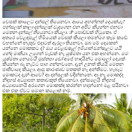
වෙසක් කාලෙට දන්සල් තියෙනවා.
ආයෙ අහන්නත් දෙයක්යැ?
පන්සලක් කාලා දන්සලක් වැඳගෙන එන අපිට කියන්න එනවා
මෙතන දන්සල් තියෙනවා කියලා. :P
පොඩ්ඩක් හිටුකො. ඒ
අතරෙ වෙළඳසැල් හිමියෙක් වෙසක් කියලා තමන්ගෙ කෑම කඩේ
වහන්නේ නැතුව එදාටත් ඇරලා තියනවා. ඔබ මේ දෙකෙන්
යන්නෙ මොකකට ද?
ඔය වෙළඬෂැල් ඉමියාත් ඩන්ෂැලට යයි
නේද මාතියා.
උගෙන් වැඩක් නෑ යුෂ්මතා යන එක අහන්නෙ.
මම
යුෂ්මතා නෙවෙයි මුස්තපා ඩෝ
අපේ හාදයින්ට මොලෝ දෙයක්
කියන්න බෑ නැට්ට පාග ගන්නවනෙ. දැන් උනත් කියයි මෙතන
ජාතිවාදෙ කියලා. ආපු කාරණාව මතකත් නෑ අන්තිමට. හැබෑට
මොකටද දැන් ආවෙ? ආ දන්සලක් වඳින්නනෙ. ආ නෑ මොකද්ද
නිදහස් අධ්‍යාපන කතාවකුත් තියෙනවා. දන්සලෙයි නිදහස්
අධ්‍යාපනෙයි අරගෙන මොකක්ද කරන්න හදන්නෙ! මළ පයිනවා
එක එක ඒවට සමාන කළොත් නම්.