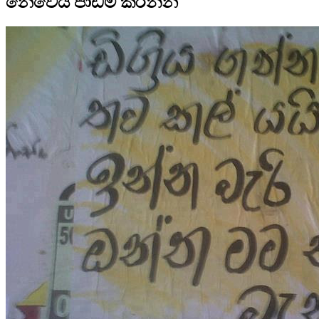
නෙවෙයි පාඩම් කරන්න