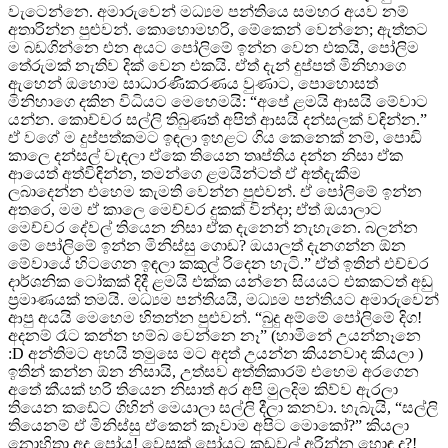
වැටෙන්නෙ. අමාරුවෙන් මධ්‍යම පන්තියෙ සමහර අයව නම්
අතාරින්න පුළුවන්. කොහොමහරි, මේකෙන් වෙන්නෙ; ඇත්තට
ම බඩගින්නෙ එන අයට පෝලිමේ ඉන්න වෙන එකයි, පෝලිම
තේරුමක් නැතිව දික් වෙන එකයි. ඒත් දැන් දුප්පත් මිනිහාගෙ
ඇහෙන් ඔහොම සාධාරණිකරණය වුණාට, පොහොසත්
මිනිහාගෙ දකින විධියට මෙහෙමයි: “අපේ ළමයි ආසයි මේවාට
යන්න. කොච්චර සල්ලි තිබුණත් අපිත් ආසයි දන්සලක් වඳින්න.”
ඒ වගේ ම දුප්පත්කමට ඉඳලා ඉහළට ගිය කෙනෙක් නම්, පොඩි
කාලෙ දන්සල් වැඳලා ඒකෙ තියෙන තෘප්තිය දන්න නිසා ඒක
ආයෙත් අත්විඳින්න, තමන්ගෙ ළමයින්ටත් ඒ අත්දැකීම
ලබාදෙන්න එහෙම කැමති වෙන්න පුළුවන්. ඒ පෝලිමේ ඉන්න
අතරෙ, මම ඒ කාලෙ මෙච්චර දුකක් වින්දා; ඒත් ඔයාලාට
මෙච්චර දේවල් තියෙන නිසා ඒක දැනෙන් නැහැනෙ. බලන්න
මේ පෝලිමේ ඉන්න මිනිස්සු ගොඩ? ඔයාලත් දැනගන්න ඕන
මේවායේ හිටගෙන ඉඳලා කකුල් රිදෙන හැටි.” ඒත් ඉතින් එච්චර
දාර්ශනික ටෝකක් දිදී ළමයි එක්ක යන්නෙ සියයට එකකටත් අඩු
ප්‍රමාණයක් තමයි. මධ්‍යම පන්තියයි, මධ්‍යම පන්තියට අමාරුවෙන්
ආපු අයයි මෙහෙම හිතන්න පුළුවන්. “බුදු අම්මේ පෝලිමේ දිග!
අදනම් රෑට කන්න හම්බ වෙන්නෙ නෑ” (හාමිනේ උයන්නෑනෙ
:D අන්තිමට අහයි තමුසෙ මට අදත් උයන්න කියනවාද කියලා )
ඉතින් කන්න ඕන නිසායි, උත්සව අත්තිකාරම් එහෙම අරගෙන
අතේ කීයක් හරි තියෙන නිසාත් අර අපි මුලදිම කිව්ව ඇරලා
තියෙන කඩේට ගිහින් මෙයාලා සල්ලි දීලා කනවා. හැබැයි, “සල්ලි
තියෙනම් ඒ මිනිස්සු ඒකෙන් කෑවාම අපිට මොකෝ?” කියලා
නොහිතා අද පෝය! වෙසක් පෝයට කඩවල් අරින්න හොඳ ද?!