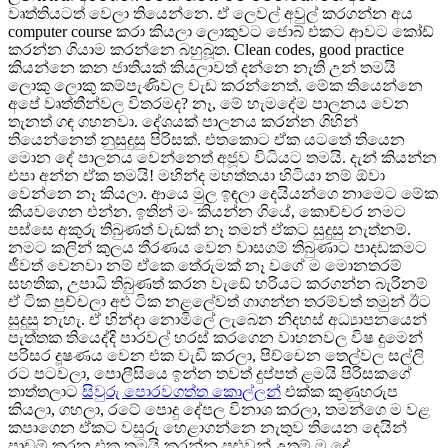
වෘත්තියටත් වෙලා තියෙන්නෙ. ඒ ලෙවල් අවුල් කරගන්න අය
computer course කරා කියලා ලොකුවට ජොබ් එකට ආවට කෝඩ්
කරන්න ගියාම කරන්නෙ බහුබූත. Clean codes, good practice
කියන්නෙ කන ජාතියක් කියලාවත් දන්නෙ නැති උන් තමයි
ලොකු ලොකු කම්පැණිවල වැඩ කරන්නෙත්. මේක තියෙන්නෙ
අපේ වෘත්තීන්වල විතරමද? නෑ, මේ හැමදේම පාලනය වෙන
තැනත් ගඳ ගහනවා. දේශයක් පාලනය කරන්න ගිහින්
තියෙන්නෙත් නුසුදුසු පිරිසක්. එතකොට ඒක යටතේ තියෙන
මොන දේ පාලනය වෙන්නෙත් අජූව විධියට තමයි. දැන් කියන්න
එපා අන්න ඒක තමයි! මහින්ද මහත්තයා හිටියා නම් ඕවා
වෙන්නෙ නෑ කියලා. ආයෙ මුල ඉඳලා දෙයියන්ගෙ නාමෙට මේක
කියවගෙන එන්න. ඉතින් මං කියන්න ගියේ, කොච්චර නමට
පස්සෙ අකුරු තිබුණත් වැඩක් නෑ තමන් ඒකට සුදුසු නැත්නම්.
නමට කලින් කුලය තීරණය වෙන වාසගම් තිබුණාට පාදඩකමට
ජීවත් වෙනවා නම් ඒකෙ තේරුමක් නෑ වගේ ම මොනතරම්
සහතික, උපාධි තිබුණත් කරන වැඩේ හරියට කරගන්න බැරිනම්
ඒ ටික පුච්චලා අළු ටික නළලේවත් ගාගන්න තරම්වත් තමුන් ඊට
සුදුසු නැහැ. ඒ හින්දා නොමිලේ ලැබෙන නිදහස් අධ්‍යාපනයෙන්
පැත්තක තියෙද්දි පාරවල් හරස් කරගෙන වාහනවල විෂ දුමෙන්
පරිසර දූෂණය වෙන එක වැඩි කරලා, පිච්චෙන තෙල්වල සල්ලි
රට පටවලා, පොලීසියෙ ඉන්න තවත් දුප්පත් ළමයි පිරිසකගේ
තාත්තලාට
සිවුරු පොරවගත්ත කොල්ලන්
එක්ක කුණුහරුප
කියලා, ගහලා, රටේ පොදු දේපල විනාශ කරලා, තමන්ගෙ ම වළ
කපාගෙන ඒකට වසුරු හෙළාගන්නෙ නැතුව තියෙන දෙයින්
පාඩම් කරන එක තමයි කරන්න පුළුවන් උතුම් ම දේ.