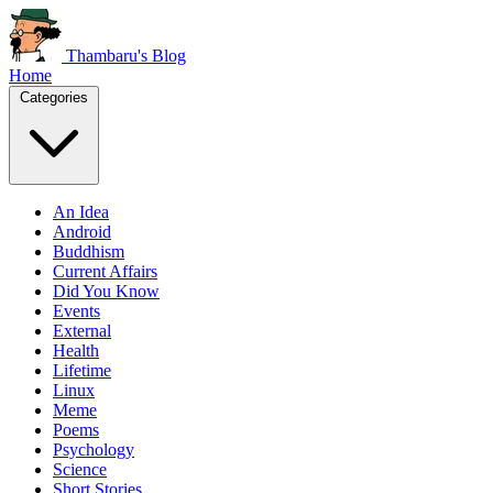
Thambaru's Blog
Home
Categories
An Idea
Android
Buddhism
Current Affairs
Did You Know
Events
External
Health
Lifetime
Linux
Meme
Poems
Psychology
Science
Short Stories