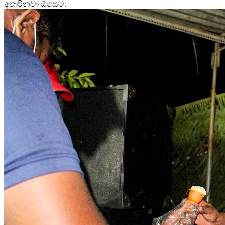
අතාරිනවා ඕසෙට.