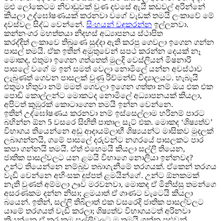
මුළු ලෝකෙටම නිවාඩුවක් වුණ දවසේ ඇයි කඩවල් අරින්නේ
කියලා උද්ඝෝෂණයක් කරනවා වගේ වැඩක් තමයි ලංකාවේ මේ
දවස්වල සිද්ධ වෙන්නේ.
සිංහයන් වඳකරන්න
ඉල්ලනවා.
කන්නංගර මහත්තයා නිදහස් අධ්‍යාපනය ස්ථාපිත
කරද්දිත් ලංකාවෙ තිබුණෙ සුද්දා ඇති කරපු ගෙවලා ඉගෙන ගන්න
පාසල් තමයි. ඒක ඉතින් අමුතුවෙන් සපථ කරන්න දෙයක් නෑ
මොකද, එතුමා ඉගෙන ගත්තෙත් මුලදි වෙස්ලියන් මිෂනාරි
පාසලේ වගේ ම ඉන් සමත් වෙලා නොමිලේ යන්න අවස්ථාව
ලැබුණත් ගෙවන පාසලක් වුණු රිච්මන්ඩ් විද්‍යාලයට. හැබැයි
එතුමා හිතුවා නම් මමත් ගෙවලා ඉගෙන ගත්තා නම් ඔය එක එක
පොඩි කොල්ලන්ට මොකටද නොමිලේ අධ්‍යාපනයක් කියලා,
අපිටත් කුඹුරක් කොටාගෙන තමයි ඉන්න වෙන්නෙ.
ඉතින් උද්ඝෝෂණය කරනවා නම් ඉස්සෙල්ලාම හරිනම් පාරට
බහින්න ඕන 5 වසරෙ සිඟිති පාතාල සැට් එක. මොකද ‘ශිෂ්‍යත්ව’
විභාගය තියෙන්නෙ අඩු ආදායම්ලාභී ශිෂ්‍යයන්ට මාසිකව මුදලක්
ලබාගන්නයි, ගමේ පාසලේ දරුවන්ට නගරයේ පාසලකට පාර
කපා ගන්නයි තමයි. ඒත් එහෙමයි කියලා සල්ලි තියෙන,
ජාතික පාසල්වලට යන ළමයි විභාගෙ නොලියා ඉන්නවද?
උන්ට තියෙන්නෙ නම්බුව තබාගැනීමේ තරගයක්. ඒකෙන් තරගය
වැඩි වෙන්නෙ අහිංසක දුප්පත් ළමයින්ගේ. උන්ට ඕනකමක්
නැති වුණත් අම්මලා ඌව මරවනවා, මොකද ඒ මිනිස්සු තමන්ගෙ
අසරණකම දන්න නිසා; ළමයාත් ඒ ගාණට වැටෙයි කියලා
බයෙන්. ඉතින්, සල්ලි තිබිලාත් එක වසරෙදි ජාතික පාසල්වලට
යාමේ තරගයත් වැඩි කරලා; ශිෂ්‍යත්ව විභාගයටත් අරිනවා
කියන්නෙ ඒ කූර කම සල්ලිවලට ම තමයි ගන්න පුළුවන්