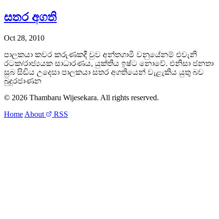
සතර අගති
Oct 28, 2010
පාලකයා කවර කරුණකදී වුව අන්තගාමී වනුයේනම් එවැනි
රටක/රාජ්‍යයක සාධාරණය, යුක්තිය ඉෂ්ට නොවේ. එනිසා ජනතා
සුබ සිඬිය උදෙසා පාලකයා සතර අගතියෙන් වැළැකිය යුතු බව
බුදුරජාණන
© 2026 Thambaru Wijesekara. All rights reserved.
Home
About
RSS