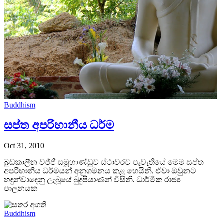
Buddhism
සප්ත අපරිහානීය ධර්ම
Oct 31, 2010
බුඬකාලීන වජ්ජි සමූහාණ්ඩුව ස්ථාවරව පැවැතියේ මෙම සප්ත
අපරිහානීය ධර්මයන් අනුගමනය කළ හෙයිනි. ඒවා ඔවුනට
හඳුන්‍වාදෙනු ලැබූයේ බුදුපියාණන් විසිනි. ධාර්මික රාජ්‍ය
පාලනයක
Buddhism