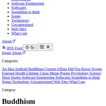
Software Engineering
Softwares
Something to think
Songs
Technology
Uncategorized
Web Sites
What I see
About
RSS Feed
Home
About
Categories
An Idea
Android
Buddhism
Current Affairs
Did You Know
Events
External
Health
Lifetime
Linux
Meme
Poems
Psychology
Science
Short Stories
Software Engineering
Softwares
Something to think
Songs
Technology
Uncategorized
Web Sites
What I see
Category
Buddhism