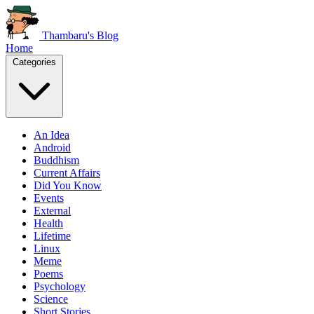
Thambaru's Blog
Home
Categories
An Idea
Android
Buddhism
Current Affairs
Did You Know
Events
External
Health
Lifetime
Linux
Meme
Poems
Psychology
Science
Short Stories