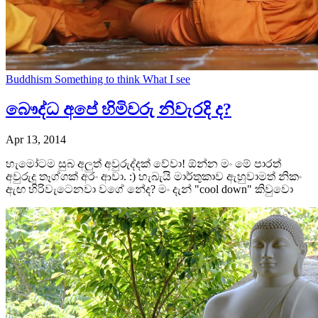
Buddhism
Something to think
What I see
බෞද්ධ අපේ හිමිවරු නිවැරදි ද?
Apr 13, 2014
හැමෝටම සුබ අලුත් අවුරුද්දක් වේවා! ඕන්න මං මේ පාරත්
අවුරුදු තෑග්ගක් අරං ආවා. :) හැබැයි මාර්තුකාව ඇහුවාමත් නිකං
ඇඟ හිරිවැටෙනවා වගේ නේද? මං දැන් "cool down" කිවුවො