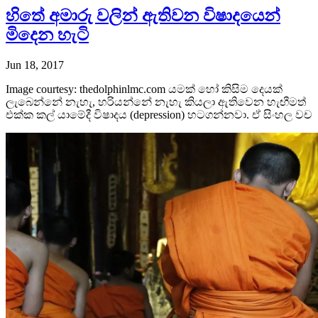
හිතේ අමාරු වලින් ඇතිවන විෂාදයෙන්
මිදෙන හැටි
Jun 18, 2017
Image courtesy: thedolphinlmc.com යමක් හෝ කිසිම දෙයක්
ලැබෙන්නේ නැහැ, හරියන්නේ නැහැ කියලා ඇතිවෙන හැඟීමත්
එක්ක කල් යාමේදී විෂාදය (depression) හටගන්නවා. ඒ සිංහල වච