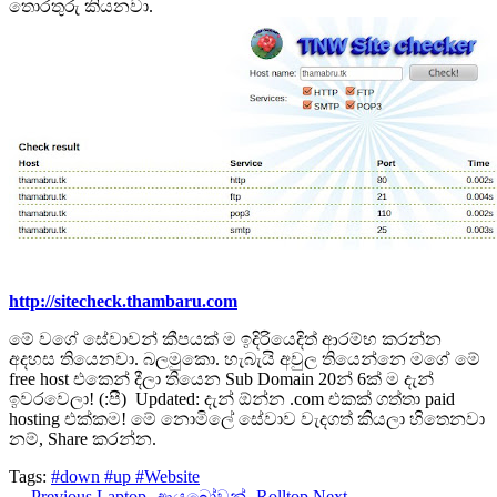
තොරතුරු කියනවා.
http://sitecheck.thambaru.com
මේ වගේ සේවාවන් කීපයක් ම ඉදිරියෙදිත් ආරම්භ කරන්න
අදහස තියෙනවා. බලමුකො. හැබැයි අවුල තියෙන්නෙ මගේ මේ
free host එකෙන් දීලා තියෙන Sub Domain 20න් 6ක් ම දැන්
ඉවරවෙලා! (:පී) Updated: දැන් ඕන්න .com එකක් ගත්තා paid
hosting එක්කම! මේ නොමිලේ සේවාව වැදගත් කියලා හිතෙනවා
නම්, Share කරන්න.
Tags:
#down
#up
#Website
← Previous
Laptop -ආයුබෝවන්- Rolltop
Next →