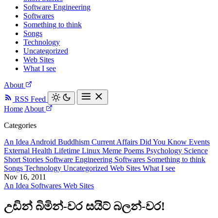
Software Engineering
Softwares
Something to think
Songs
Technology
Uncategorized
Web Sites
What I see
About
RSS Feed
Home
About
Categories
An Idea
Android
Buddhism
Current Affairs
Did You Know
Events
External
Health
Lifetime
Linux
Meme
Poems
Psychology
Science
Short Stories
Software Engineering
Softwares
Something to think
Songs
Technology
Uncategorized
Web Sites
What I see
Nov 16, 2011
An Idea
Softwares
Web Sites
උඩින් බිමින්-වර සයිට් බලන්-වර!