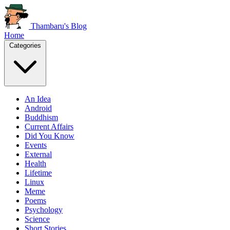
Thambaru's Blog
Home
Categories
An Idea
Android
Buddhism
Current Affairs
Did You Know
Events
External
Health
Lifetime
Linux
Meme
Poems
Psychology
Science
Short Stories