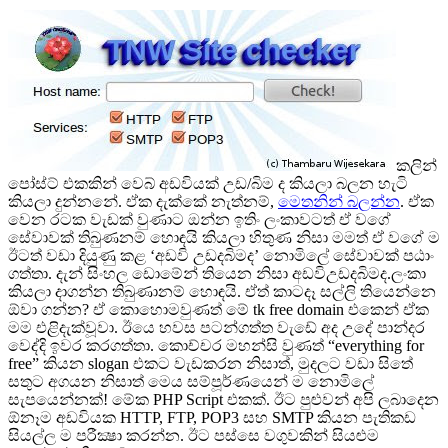
කලින්
පෝස්ට් එකකින් වෙබ් අඩවියක් උඩ/බිම ද කියලා බලන හැටි
කියලා දුන්නනේ. ඒක දැක්කේ නැත්නම්,
මෙතනින් බලන්න
. ඒක
වෙන රටක වැඩක් වුණාට ඔන්න ඉතිං ලංකාවටත් ඒ වගේ
සේවාවක් තිබුණනම් හොඳයි කියලා හිතුණ නිසා මමත් ඒ වගේ ම
ඊටත් වඩා දියුණු කළ ‘අඩවි උඩදබිමද’ නොමිලේ සේවාවක් පඨාං
ගත්තා. දැන් සිංහල ඩොමේන් තියෙන නිසා අඩවිඋඩදබිමද.ලංකා
කියලා දාගන්න තිබුණානම් හොඳයි. ඒත් කාටදෑ සල්ලි තියෙන්නෙ
ඕවා ගන්න? ඒ කොහොමවුණත් මේ tk free domain එකෙන් ඒක
මම එළිදැක්වූවා. ඊයෙ හවස පටන්ගත්ත වැඩේ අද උදේ පාන්දර
වෙද්දි ඉවර කරගත්තා. කොච්චර මහන්සි වුණත් “everything for
free” කියන slogan එකට වැඩකරන නිසාත්, මුදලට වඩා සිතේ
සතුට අගයන නිසාත් මෙය සම්පූර්ණයෙන් ම නොමිලේ
සැපයෙන්නක්! මේක PHP Script එකක්. ඊට පුළුවන් අපි ලබාදෙන
ඕනෑම අඩවියක HTTP, FTP, POP3 සහ SMTP කියන පැතිකඩ
සියල්ල ම පරීක්‍ෂා කරන්න. ඊට පස්සෙ වගුවකින් සියළුම