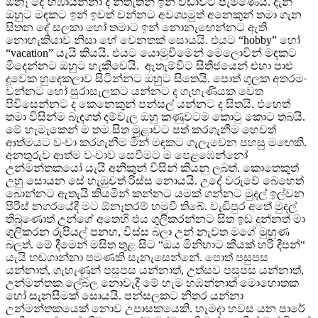
ඕනෑ දේ හඹායන්නා ද නිතැතින් ඉන් විඩාවට පැමිණෙයි. දැන්
ඔහුට මඳකට ඉන් ඉවත් වන්නට අවශ්‍යමුත් අනෙකුන් තමා ගැන
සිතන දේ සලකා හෝ තමාට ඉන් නොනැ‍ඟෙන්නට ඇති
නොහැකියාව නිසා හේ වෙනතක් සොයයි. එයට “hobby” හෝ
“vacation” යැයි කියයි. එයට යොමුවීමෙන් මෙලොවින් මඳකට
මිදෙන්නට ඔහුට හැකිවෙයි. ඇතැම්විට සිතිජයෙන් එහා පාළු
දූවෙක හුදෙකලාව සිටින්නට ඔහුට සිතෙයි. පොත් ගුලක අතරමං
වන්නට හෝ සුරාසැලකට යන්නට ද ගැහැණියක වෙත
පිවිසෙන්නට ද කෙනෙකුන් පන්සල් යන්නට ද සිතයි. එහෙත්
තමා විසින්ම බැඳගත් දම්වැල ඔහු කණුවටම කොටු කොට තබයි.
මේ හැමැකෙන් ම තම සිත මුළාවට පත් කරගැනීම හෙවත්
ආත්මයට වංචා කරගැනීම මින් මඳකට ගැලැවෙන පහසු මඟෙකි.
අනතුරුව ආත්ම වංචාව සෙවීමට ම පෙළඹෙන්නෝ
උන්මන්තකයෝ යැයි අනිකුන් විසින් කියනු ලබත්. කොතෙකුත්
උහු සොයන සේ හැඹුවත් රිස්ස නොයයි. උදේ වරුවේ බෙහෙත්
බොන්නට ඇතැයි කියමින් කන්නට යමක් ගන්නට මුදල් ඉල්වන
පිරිස් නගරයේදී මට ඕනෑතරම් හමුවී තිබේ. වැඩිපුර අතේ මුදල්
තිබුණොත් උන්ගේ අතෙහි එය ගුලිකරන්නට සිත ඉඩ දුන්නත් මා
ගුලිකරන රුපියල් පනහ, විස්ස බලා උන් නැවත මගේ මුහුණ
බලත්. මේ දීමෙන් මසිත තුළ සිට “ඔය මිනිහාට කීයක් හරි දීපන්“
යැයි හඬගාන්නා පමණකි සැනැසෙන්නේ. පොත් පසුපස
යන්නාත්, ගැහැණුන් පසුපස යන්නාත්, උත්සව පසුපස යන්නාත්,
උන්මන්තක ලේබල නොවැදී මේ හැම හඹන්නාත් මොහොතක
හෝ සැනසීමක් සොයයි. පන්සලකට නිතර යන්නා
උන්මන්තකයෙක් නොව උපාසකයෙකි. හැමදා හවස යන පාරේ