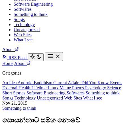
Software Engineering
Softwares
Something to think
Songs
Technology
Uncategorized
Web Sites
What I see
About
RSS Feed
Home
About
Categories
An Idea
Android
Buddhism
Current Affairs
Did You Know
Events
External
Health
Lifetime
Linux
Meme
Poems
Psychology
Science
Short Stories
Software Engineering
Softwares
Something to think
Songs
Technology
Uncategorized
Web Sites
What I see
Nov 21, 2015
Something to think
සොයන්නාට සම්භ නොවේ