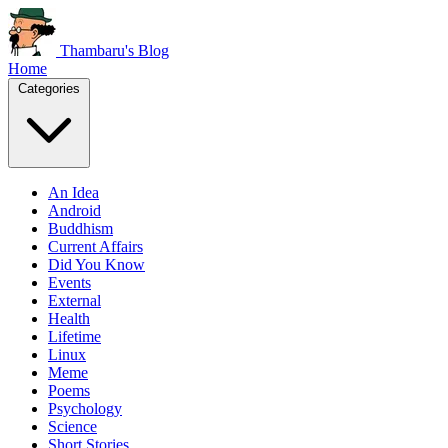
Thambaru's Blog
Home
Categories
An Idea
Android
Buddhism
Current Affairs
Did You Know
Events
External
Health
Lifetime
Linux
Meme
Poems
Psychology
Science
Short Stories