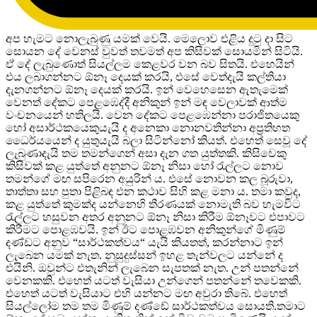
අප හැමට නොලැබුණු යමක් වෙයි. මෙලොව එළිය දුටු දා සිට
සොයන දේ වෙනස් වුවත් තවමත් අප කිසිවක් සොයමින් සිටියි.
ඒ දේ ලැබුණොත් සියල්ලම කෙළවර වන බව සිතයි. එහෙයින්
එය ලබාගන්නට ඕනෑ දෙයක් කරයි, එසේ වෙත්දැයි කල්තියා
දැනගන්නට ඕනෑ දෙයක් කරයි. ඉන් වෙහෙසෙන ඇතැමෙක්
වෙනත් දේකට පෙළඹෙද්දී අනිකුන් ඉන් මඳ වෙලාවක් ආත්ම
වංචනයෙන් හතිලයි. වෙන දේකට පෙළඹෙන්නා පරාජිතයෙකු
හෝ අසාර්ථකයෙකුයැයි ද අනෙකා නොනවතින්නා අප්‍රතිහත
ධෛර්යයෙන් ද යුතුයැයි බලා සිටින්නෝ කියත්. එහෙත් සෙවූ දේ
ලැබුණාදැයි තම තමන්ගෙන් අසා දැන ගත යුත්තකි. කිසිවෙකු
කිසිවක් කළ යුත්තේ අනුනට ඕනෑ නිසා හෝ රැල්ලට නොව
තමන්ගේ මඟ සපිරෙන අයුරින් ය. එසේ නොවන කල බූරුවා,
තාත්තා සහ පුතා පිළිබඳ එන කථාව සිහි කළ මනා ය. තමා කවුද,
කළ යුත්තේ කුමක්ද යන්නෙහි තීරණයක් නොමැති බව හැමවිට
රැල්ලට හසුවන අතර අනුනට ඕනෑ නිසා කිරීම ඕනෑවට එපාවට
කිරීමට පොළඹවයි. ඉන් ඊට පොළඹවන අනිකුන්ගේ මිණුම්
දණ්ඩට අනුව “සාර්ථකත්වය“ යැයි කියතත්, කරන්නාට ඉන්
ලැබෙන යමක් නැත. නුසුදුස්සන් ඉහළ තැන්වලට යන්නේ ද
එයිනි. ඔවුන්ට එතැනින් ලැබෙන සැපතක් නැත. උන් පතන්නේ
වෙනකකි. එහෙත් යටත් වැසියා උන්ගෙන් පතන්නේ තවෙකකි.
එහෙත් යටත් වැසියාට එහි යන්නට මඟ අවුරා තිබේ. එහෙත්
සියල්ලෝම තම තම මිණුම් දණ්ඩේ සාර්ථකත්වය සොයති.තමාට