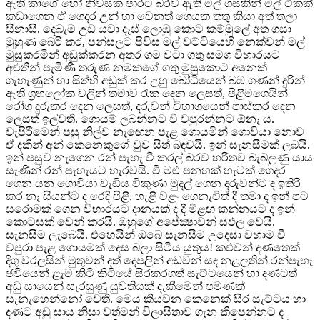
ඇති කාගේ හෝ නිවසක පාරට බරව ඇති මල් ගසකින් මල් ටිකක්
කඩාගෙන ඒ ගෙදර උන් හා වෙනත් ගෙයක තතු කියා අත් තලා
සිනාසී, දෙබැම උඩ යවා දෑස් ලොඹු කොට කම්මුලේ අත ගසා
මුහුණ බෙරි කර, පන්සලට පිවිස මල් වට්ටියෙහි නෙක්වන් මල්
මුසුකරමින් අඩුක්කරන අතර ගම වටා ගතු සමග විහාරයට
අළුතින් පැමිණි තරුණ නමකගේ ගතු මුසුකොට අනෙක්
ගැහැණුන් හා සිත්හි අඩුක් කර උහු බෝධියෙන් බඹ ගණන් දුරින්
ඇති ග්‍රහලෝක වලින් තමාව රැක දෙන ලෙසත්, පිළිමගෙයින්
රෝග දුරුකර දෙන ලෙසත්, දරුවන් විභාගයෙන් පාස්කර දෙන
ලෙසත් ඉල්වති. ගොයම් ලබන්නට වී වපුරන්නට ඕනෑ ය.
වැපිරීමෙන් පසු නිල්ව නැඟෙන පැළ ගොයමින් ගොවියා නොව
ඒ දකින් අන් කෙනෙකුගේ වුව සිත් බඳවයි. ඉන් සැනසීමක් ලබයි.
ඉන් පසුව නැගෙන රන් පැහැ වී කරල් බරව හරිතව බැබලුණු යාය
සැණින් රන් පැහැයට හැරවයි. වී මළු පනහක් හැටක් ගෙදර
ගෙන යන ගොවියා වැඩිය විකුණා මුදල් ගෙන දරුවන්ට ද ඉතිරි
කර නෑ සියන්ට ද රෙදි පිළි, හැළි වළං ගෙනැවිත් දී තමා ද ඉන් පට
සරොමක් ගෙන විහාරයට දානයක් ද දී මීළඟ කන්නයට ද ඉන්
කොටසක් වෙන් කරයි. ඔහුගේ අපේක්‍ෂාවන් සඵල වෙයි.
සැනසීම ලැබෙයි. එහෙයින් ඔබේ සැනසීම උදෙසා වහාම වී
වපුරා පැළ ගොයමක් දෙස බලා සිටිය යුතුය! කළුවන් දණතෙක්
දිගු වරලසින් මුතුවන් දත් දෙපලින් අඩවන් සඳ නළලතින් රන්පැහැ
ඡවියෙන් ළැම කිටි කිටියේ සිරකරගත් සැට්ටයෙන් හා දණටත්
අඩු සායෙන් සැරසුණු යුවතියක් දැකීමෙන් පමණක්
සැනැහෙන්නෝ වෙති. මෙය කියවන කෙනෙක් සිර සැට්ටය හා
දණට අඩු සාය නිසා වත්මන් විලාසිතාව ගැන කිපෙන්නට ද