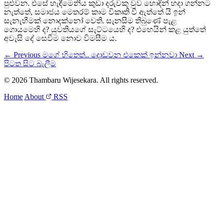
පුළුවන. එසේ හැඳීමෙනිය කුඩා දරුවකු වුව හොඳින් හදා ගන්නට
නැත්තේ, සමාජය මෙතරම් කාම විකෘති වී ඇත්තේ යි ඉන්
සැනැහීමක් නොදක්නෝ වෙති. සැනසීම තිබුණේ පැළ
ගොයමෙහි ද? යුවතියගේ සැට්ටයෙහි ද? එහෙයින් කළ යුත්තේ
අවැසි දේ සෙවීම නොව විමසීම ය.
← Previous
මගේ හිතෙත්.. දොඩවන එකෙක් ඉන්නවා
Next →
පිටත සිට බැලීම
© 2026 Thambaru Wijesekara. All rights reserved.
Home
About
RSS