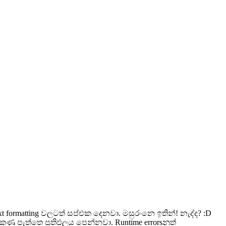
 formatting වලටත් සප්එක දෙනවා. මසුරංනෙ ඉතින්! නැද්ද? :D
 පැත්තෙ ප්‍රතිඵලය පෙන්නවා. Runtime errorsනුත්