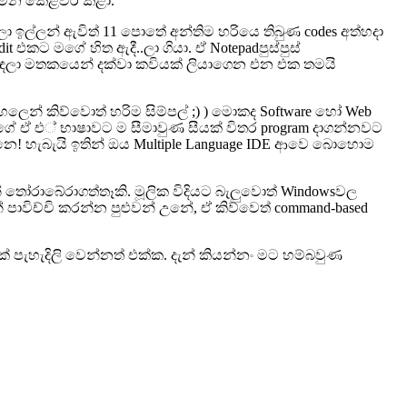
් ගමන කෙළවර කළා.
ා ඉල්ලන් ඇවිත් 11 පොතේ අන්තිම හරියෙ තිබුණ codes අත්හදා
එකට මගේ හිත ඇදී..ලා ගියා. ඒ Notepadපුස්පුස්
් ඉඳලා මතකයෙන් දක්වා කවියක් ලියාගෙන එන එක තමයි
ිංහලෙන් කිව්වොත් හරිම සිම්පල් ;) ) මොකද Software හෝ Web
 ඒ එ් භාෂාවට ම සීමාවුණ සීයක් විතර program දාගන්නවට
! හැබැයි ඉතින් ඔය Multiple Language IDE ආවෙ බොහොම
් තෝරාබේරාගත්තෑකි. මූලික විදියට බැලුවොත් Windowsවල
පාවිච්චි කරන්න පුළුවන් උනේ, ඒ කිව්වෙත් command-based
පැහැදිලි වෙන්නත් එක්ක. දැන් කියන්නං මට හම්බවුණ