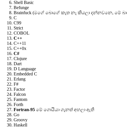
Shell Basic
Befunge
Brainfuck (මගේ බොගේ කැත නෑ කියලා දන්නවනෙ, මේ බාස
C
C99
Strict
COBOL
C++
C++11
C++0x
C#
Clojure
Dart
D Language
Embedded C
Erlang
F#
Factor
Falcon
Fantom
Forth
Fortran-95
මේ ගොයියා ගැනත් අහලා ඇති
Go
Groovy
Haskell