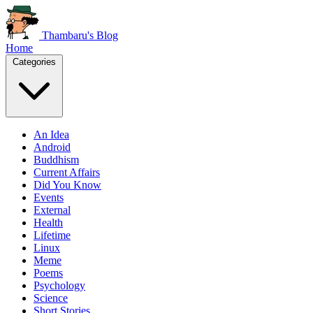
Thambaru's Blog
Home
Categories
An Idea
Android
Buddhism
Current Affairs
Did You Know
Events
External
Health
Lifetime
Linux
Meme
Poems
Psychology
Science
Short Stories