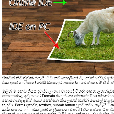
ඒකටත් නිවාඩුවක් එපැයි. මට කවි නොලියත් බෑ, අළුත් දේවල් අත්
ටික අපේ නංගිගෙන් තමයි ඔහෙලට අහගන්න වෙන්නෙ. :P ඒ හින්දා ම
මුලින් ම නෙට් ගියපු දවස්වල (හය වසරෙදි විතර) හෙන උනන
කොහොමද, අඩුගාණෙ Domain කියන්නෙ මොකද්ද Host කියන්නෙ මො
කොහොමද අනිත් අයට පේන්නෙ කියලාවත් ඔන්න මොළේ කළඳක් තිබු
හැදුවා. Forms දානවා, textbox, submit button පුරවනවා, හැබැයි
කරනකොට code එක ඉබේ ම ලියවෙන එක. :D ඊට පස්ස‍ෙ ටික ටික