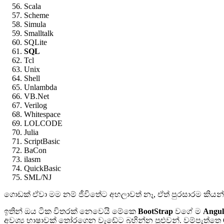
Scala
Scheme
Simula
Smalltalk
SQLite
SQL
Tcl
Unix
Shell
Unlambda
VB.Net
Verilog
Whitespace
LOLCODE
Julia
ScriptBasic
BaCon
ilasm
QuickBasic
SML/NJ
ගොඩක් ඒවා මම නම් ජීවිතේට අහලාවත් නෑ, ඒත් පුරසාරම කියන්
ඉතින් ඔය ටික විතරක් නෙවෙයි මේකෙ
BootStrap
වගේ ම
Angul
අවශ්‍ය භාෂාවක් තෝරගෙන වැඩේට බහින්න පුළුවන්. වම්පැත්තෙ C