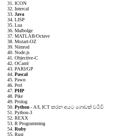
ICON
Intercal
Java
LISP
Lua
Malbolge
MATLAB/Octave
Mozart-OZ
Nimrod
Node.js
Objective-C
OCaml
PARI/GP
Pascal
Pawn
Perl
PHP
Pike
Prolog
Python
- A/L ICT කරන අයට ගොඩක් වටීවි
Python-3
REXX
R Programming
Ruby
Rust