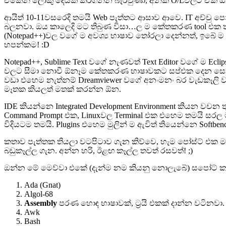
ඒකෙන් ලොකු දෙයක් කරගන්න බැරිවුණා, අනික O/Lවලට ඒක ඕන 
ආයිත් 10-11වසරෙදි තමයි Web පැත්තට ආසාව ආවෙ. IT අච්චු පොත
බලනවා. ඔය කාලෙදි මට තිබුණ විසා…ල ම කේතකරණ tool එක තමයි 
(Notepad++)වල වගේ ම අවශ්‍ය භාෂාව තෝරලා දෙන්නත්, ඉබේ ම 
හපන්කම! :D
Notepad++, Sublime Text වගේ නැණවත් Text Editor වගේ ම Eclip
වලට සීමා නොවී ඕනෑම කේතකරණ භාෂාවකට සප්එක දෙන සොෆ්ට්වෑ
වඩා එහෙම නැත්නම් Dreamviewer වගේ අනංමනං බර වැඩකෑලි 
මෑතක කියලත් මතක් කරන්න ඕන.
IDE කියන්නෙ Integrated Development Environment කියන වචන
Command Prompt එක, Linuxවල Terminal එක එහෙම තමයි සරල ම 
විදියටම තමයි. Plugins එහෙම මුලින් ම ඇවිත් තියෙන්නෙ Softben
කතාව පැත්තක තියලා වටපිටාව ගැන කිව්වෙ, හැම පෝස්ට් එක 
බඩුකෑල්ල ගැන. අන්න හරි, ඊළඟ කෑල්ල තවත් රසවත්! ;)
ඔන්න මේ මෙව්වා එකේ (දැන්ම නම කියනු නොලැබේ) සපෝට් කරන
Ada (Gnat)
Algol-68
Assembly
පරණ හොඳ භාෂාවක්, ට්‍රයි එකක් දාන්න වටිනවා.
Awk
Bash