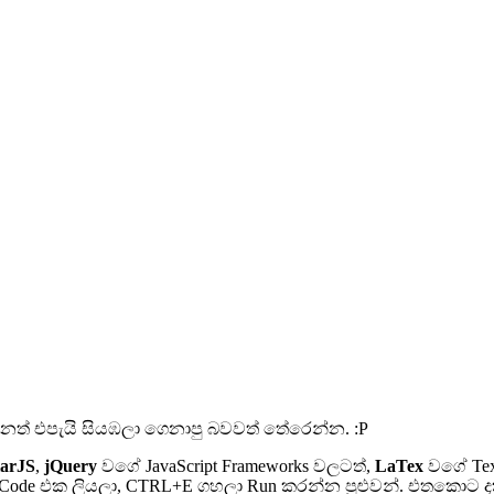
නත් එපැයි සියඹලා ගෙනාපු බවවත් තේරෙන්න. :P
arJS
,
jQuery
වගේ JavaScript Frameworks වලටත්,
LaTex
වගේ Text
ode එක ලියලා, CTRL+E ගහලා Run කරන්න පුළුවන්. එතකොට දකුණු