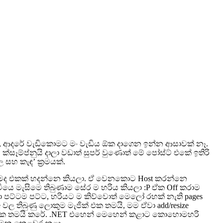
ට, ආදරේ වැඩිකොමට මං වැඩිය ඕක දාගෙන ඉන්න ආසාවක් නෑ.
ක්සෑම්ප්නුයි දාලා වඩාත් සුපර් වුණොත් මේ පෝස්ට් එකේ ඉතිරි
සහ කැඳ’ ක්‍රමයක්.
හොමද එකක් හදන්නෙ කියලා. ඒ වෙනකොට Host කරන්නෙ
යෙ මැසිමෙ තිබුණාම සේර ම හරිය කියලා :P ඒක Off කරාම
 පට්ටම පට්ට, හරියට ම කිව්වොත් මෙලෝ රහක් නැති pages
ge වල තිබුණු ලොකුම මැජික් එක තමයි, මම ඒවා add/resize
ාපු එක තමයි කරේ. .NET එහෙන් මෙහෙන් කළාට කොහොමහරි