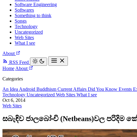
Software Engineering
Softwares
Something to think
Songs
Technology
Uncategorized
Web Sites
What I see
About
RSS Feed
Home
About
Categories
An Idea
Android
Buddhism
Current Affairs
Did You Know
Events
E
Technology
Uncategorized
Web Sites
What I see
Oct 6, 2014
Web Sites
සබැඳිව ජාලබෝංචි (Netbeans)වල පරිදිම 