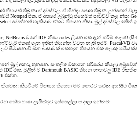
නෑ කියලා ගුරුතුමෙක් දාපු ෂේප්න්‍යායකට අහුවෙලා VB වලින
් හිඟයක් තිබුණා ඒ දවස්වල. ඒ හින්දා පොත තිබුණ උන්ගෙන් වැඳල
Notepad එක. ඒ අතරෙ උබුන්ටු එහෙමත් පාවිච්චි කළ නිසා Gedit 
select වෙන්නත් හැකියාව ඒකට තියෙන නිසා. මුල් දවස්වල ඉතින
se, NetBeans වගේ IDE නිසා codes ලියන එක දැන් හරිම තාලුජ! (ස
ර් එකක් ගැන ඉතින් කියන්න වචන නැති තරම්. Pascal/VB වගේ
වලට සීමානොවී ඕන බාසාවක් එකතැන තියෙන එක ලොකු හයියක්නෙ
 තුනේ මුල් අකුරු තුනනෙ. සංකලිත විකාශන පරිසරය කියලා අමුවෙන
IDE එක. මුලින් ම Dartmouth BASIC කියන භාෂාවලු IDE එකකින් 
ch එක්ක.
ම කියවන; කියවීමේ පිපාසය තියෙන මම ගෞරව කරන අය55ට ටිකක් 
 කේත භාෂා ලැයිස්තුව ඉස්සෙල්ලා ම දාලා ඉන්නම්: