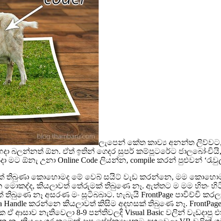
ලැපෙන් කේත කාව්‍ය අනන්ත ලිව්ව
හදා බලන්නත් ඕන. ඒත් ඉතින් ගෙදර සුපර් කම්පූටරේට ජාලබෝංචියි, 
ට ඕනැ උනා Online Code ලියන්න, compile කරන් පුළුවන් ‘රැවුල 
්දුවක් තිබුණා කොහොමද මේ වෙබ් සයිට් වැඩ කරන්නෙ, මම කො
කද්ද, කියලාවත් තේරුමක් තිබුණෙ නෑ. ඇත්තට ම මම හිතං හිටි
ණෙ නෑ අසරණ මං සූටිබබාට. හැබැයි FrontPage පාවිච්චි කරලා
 Data Handle කරන්නෙ කියලාවත් කිසිම අදහසක් තිබුණෙ නෑ. FrontPa
 ඒ ආසාව නැතිවෙලා 8-9 පන්තිවලදි Visual Basic වලින් වැඩද