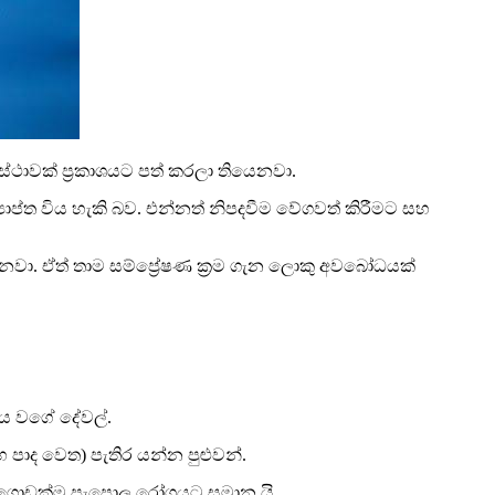
ථාවක් ප්‍රකාශයට පත් කරලා තියෙනවා.
ත විය හැකි බව. එන්නත් නිපදවීම වේගවත් කිරීමට සහ
ෙනවා. ඒත් තාම සම්ප්‍රේෂණ ක්‍රම ගැන ලොකු අවබෝධයක්
ය වගේ දේවල්.
පාද වෙත) පැතිර යන්න පුළුවන්.
න්. ගොඩක්ම පැපොල රෝගයට සමාන යි.