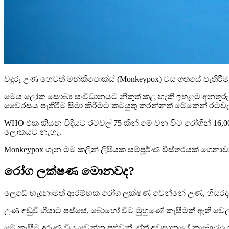
වඳුරු උණ හෙවත් මන්කිපොක්ස් (Monkeypox) වසංගතයේ පැතිරීම
මෙය ලෝක සෞඛ්‍ය සංවිධානයට නිකුත් කළ හැකි ඉහළම අනතුරු 
වෛරසය පැතිරීම සීමා කිරීමට කටයුතු කරන්නත් මේකෙන් රට
WHO එක කියන විදියට රටවල් 75 කින් මේ වන විට රෝගීන් 16,000
ලෝකයට නැහැ.
Monkeypox ගැන මම කලින් ලිපියක සම්පූර්ණ විස්තරයක් ගෙනා
රෝග ලක්ෂණ මොනවද?
ලෙඩේ හැදුනාමත් ආරම්භක රෝග ලක්ෂණ වෙන්නේ උණ, හිසරදය, ඉ
උණ අඩුවී ගියාට පස්සේ, බොහෝ විට මුහුණේ කැසීමක් ඇති වෙ
මේ කැසීම දරුණු විය වෙන්න පුළුවන්. ඒත් අවසානයේ කබොල්ල 