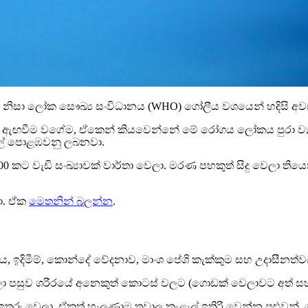
 නිසා ලෝක සෞඛ්‍ය සංවිධානය (WHO) ගෝලීය වශයෙන් හදිසි අවස්
ඇඟවීම වගේම, ඒකෙන් කියවෙන්නේ මේ රෝගය ලෝකය පුරා ව්‍යාප්
වල් පොළඹවනු ලබනවා.
 කට වැඩි සංඛ්‍යාවක් වාර්තා වෙලා. මරණ පහකුත් සිදු වෙලා තිය
වා. ඒක
මෙතනින් බලන්න
.
දිමීම්, කොන්දේ වේදනාව, මාංශ පේශි කැක්කුම සහ උදාසීනත්ව
ලා පසුව ශරීරයේ අනෙකුත් කොටස් වලට (ගොඩක් වෙලාවට අත් සහ 
ඉතුරු වෙලා, ඒකත් හැලුණාම තුවාල කැළැල් ඉතිරි වෙන්න පුළුව