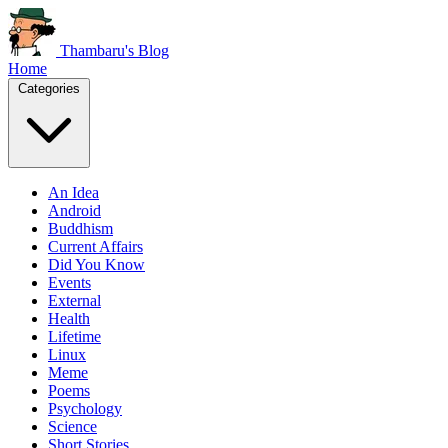
Thambaru's Blog
Home
Categories
An Idea
Android
Buddhism
Current Affairs
Did You Know
Events
External
Health
Lifetime
Linux
Meme
Poems
Psychology
Science
Short Stories