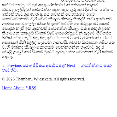
රෑ දෙගොඩ ජාමයක් තරම්
කළුවර කරපු වෙලාවක ඉරෙන්නට වත් කබායක් නැතුව
මඩවළවල්වලින් බේරෙන්න පැන පැව ගුරු පාර දිගේ මං යන්නට
ගත්තේ නැවතුණොත් ආයෙ හවහක් වෙනකම්ම ගෙට
ගොඩවෙන්නට බැරි වේවි කියලා හිතුණු හින්දයි. තමා ඉහට තම
අතමය හෙවනැල්ල කියන්නැහේ ඔළුවම නොවැහුනාට කෙස්
පොදක් නැති ඉස් මුදුනවත් බේරගන්න කියලා එක අතකුත් ඉහේ
තියාගෙන කකුලට ඩිංගක් වැඩි සෙරෙප්පුවෙන් ඇඳුමෙ පිටිපස්ස
බතික් වෙන හැටි බල බල අඩියට දෙකට ගෙට දුවගත්තේ හරියට
අහසෙන් ගිනි පුළිඟු වැටෙන ගානටයි. අව්වේ කරවෙන අපිට මේ
වැහි මක්කද කියලා කොළුකම පෙන්නගන්න හැදුවාට අද රෑ
වෙද්දි උණු වතුර ඩිංගක් මූණට අල්ලගන්න වෙන්නත් බැරි කමක්
නැහැ.
← Previous
ඔබේ ජීවිතය අසාර්ථකද?
Next →
නවතින්නට පෙර
නැවතීම.
© 2026 Thambaru Wijesekara. All rights reserved.
Home
About
RSS