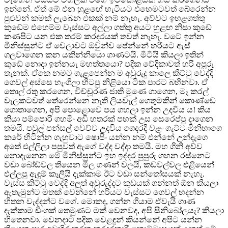
ඉන්නේ. ඒත් මේ එන හුළඟේ හැටියට එහෙමටවත් බේරෙන්න
පුළුවන් කමක් ලැබෙන එකක් නම් නැහැ. අව්වට ඉහළගත්තු
කුඩේම එහෙම්ම වැස්සට අල්ලා ගත්තු අයට හුළඟ නිසා කුඩේ
කණපිට යන එක තරම් කරදරයක් තවත් නැහැ. වටේ ඉන්න
මිනිස්සුන්ට ඒ වෙලාවට ඔවුන්ව පේන්නේ හරියට ඇස්
ගලවාගෙන කන යකින්නියො ගාණටයි. මිටියි කියලා ඉතින්
කුඩේ නොදා ඉන්නයැ මහත්තයො? පදික වේදිකාවත් හරි අපූරු
තැනක්. ඒකෙ නමට ගැළපෙන්න ම අවුරුදු කාලෙ කිට්ටු වෙද්දි
ගෙවල් අස්සෙ හැංගිලා හිටපු නිළියො ටික පාරට බහිනවා. ඒ
තොල් රතු කරගෙන, විච්චූරණ ජාති මූණෙ ගාගෙන, මෑ කරල්
වැලකටවත් තේරෙන්නෙ නැති ලියවැල් ගෙතුමකින් කොණ්ඩෙ
ගොතාගෙන, අපි පොළොවෙ පය ගහලා ඉන්න උදවිය ය! කිය
කියා පම්පොරි ගහමිං අඩි හතරක් පහක් උස සෙරෙප්පු දාගෙන
තමයි. පවුල් පන්සල් වෙච්ච උදවිය ගෙදරදි වළං ගැට්ට මිනිහාගෙ
කරේ හිටින්න ගැහුවාට ෂොපිං යන්න නම් එන්නේ උන්දැගෙ
අතේ එල්ලිලා පපුවත් ඇගේ වද්ද වද්දා තමයි. මහ ගිනි අව්ව
නොදැනෙන මේ මිනිස්සුන්ට ඉහ ඉද්දර පුපුරු ගහන රස්නෙට
වඩා බෝඩ්වල තියෙන මිල ගණන් වලයි, කඩවල්වල එළියෙන්
එල්ලපු ඇඳුම් කෑලියි දැක්කාම ඊට වඩා සන්තෝසයක් නැහැ.
වැස්ස කිට්ටු වෙද්දි අලුත් අවුරුද්දට කුඩයක් ගන්නත් ඕන කියලා
ඇතැමුන්ට මතක් වෙන්නේ හරියට වැස්සට ගෙවල් හදන්න
හිතන වැද්දන්ට වගේ. මොකද, ගන්න ගියාම ඒවැයි ගාණ
දැක්කාම ඩිංගක් තෙමුණට මක් වෙනවද, අපි සීනිබෝලයැ? කියලා
හිතෙනවා. වෙනදාට පදික වෙළඳුන් කියන්නේ අපිට යන්න