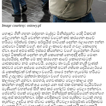
Image courtesy: osiowy.pl
හොඳට ගිනි ගහන මද්දහන මැද්දට මිනිස්සුන්ට රෙදි ටිකවත්
වේලගන්න බැරි වෙන්න හතර වටෙන් කළු කරගෙන ආවේ
හරියට බර්ත්ඩේ එකට සර්ප්‍රයිස් පාටියක් දෙන්න බලාගෙන ඉන්න
යාළුවො ටිකක් වගේ. ආ! මේ ලංකාවෙ අපේ ගංවල කොහෙද
ඒවා. අපේ අම්මණ්ඩි ඉස්සර කියන්නට වගේ මැරෙන්න ගියාම
වතුර ටිකක්වත් දෙන්න නැති කෙනෙක් නොඉද්දි අපිට මොන
සැරපයිස්ද. අනික මේ කළු කරගෙන ආවේ කොහොමටත්
යාළුකමකට නම් නෙවෙයි. ගෙදරට තා වැඩි දුරක් නැති වුණත්
කළුවර වෙන අස්සෙ ගොරවන්නත් පටන් ගත්තෙ දෙයියො ඊයෙ
රෑ කොත්තුවක් වත් කාලා වගෙයි. පාරෙ ඉන්න හැමෝම හරියට
කඩි උගුලකට මූත්තරා කරපුවා වගේ එහෙට මෙහෙට
කලබලෙන් යනවා. සමහරු හෙවණකට වෙලා කාලය ගත
කරන්න හදද්දි තවත් අය ගෙදර යන බස් එක එනකම් ඩැයිවර්ගෙ
මෑණියන් වහන්සේ සිහි කර කර හෝල්ට් එකට වෙලා ඉන්නවා.
පේමන්ට් එකේ වෙළඳාම් කරන මිනිස්සුත් කඩිමුඩියෙන් තමන්ගෙ
බඩු අස් කරගන්නවා. පදික වේදිකාවේ පාර පැත්තට වැටක් ගහපු
තැන්වල උදවිය නම් ඒවාට කෝටු හිටවලා සම්පූර්ණ වේදිකාවම
වැහෙන විධියට වහලක් වගේ ඉටිකොළයක් හයි කරගෙනයි