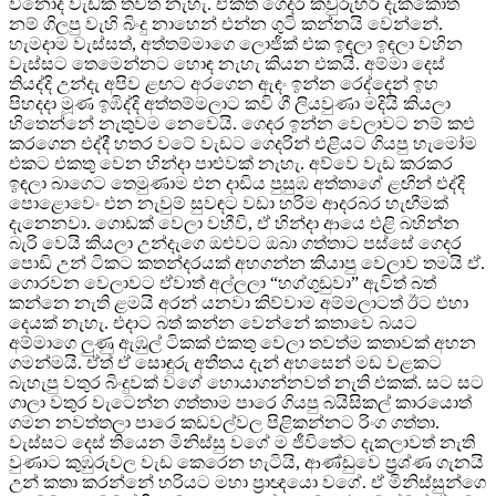
විනෝද වැඩක් තවත් නැහැ. ඒකත් ගෙදර කවුරුහරි දැක්කොත්
නම් ගිලපු වැහි බිංදු නාහෙන් එන්න ගුටි කන්නයි වෙන්නේ.
හැමදාම වැස්සත්, අත්තම්මාගෙ ලොජික් එක ඉඳලා ඉඳලා වහින
වැස්සට තෙමෙන්නට හොඳ නැහැ කියන එකයි. අම්මා දෙස්
තියද්දි උන්දැ අපිව ළඟට අරගෙන ඇඳං ඉන්න රෙද්දෙන් ඉහ
පිහදදා මූණ ඉඹිද්දි අත්තම්මලාට කවි ගී ලියවුණා මදියි කියලා
හිතෙන්නේ නැතුවම නෙවෙයි. ගෙදර ඉන්න වෙලාවට නම් කළු
කරගෙන එද්දී හතර වටේ වැඩට ගෙදරින් එළියට ගියපු හැමෝම
එකට එකතු වෙන හින්දා පාළුවක් නැහැ. අව්වෙ වැඩ කරකර
ඉඳලා බාගෙට තෙමුණාම එන දාඩිය පුසුඹ අත්තාගේ ළඟින් එද්දි
පොළොවෙං එන නැවුම් සුවඳට වඩා හරිම ආදරබර හැඟීමක්
දැනෙනවා. ගොඩක් වෙලා වහීවි, ඒ හින්දා ආයෙ එළි බහින්න
බැරි වෙයි කියලා උන්දැගෙ ඔළුවට ඔබා ගත්තාට පස්සේ ගෙදර
පොඩි උන් ටිකට කතන්දරයක් අහගන්න කියාපු වෙලාව තමයි ඒ.
ගොරවන වෙලාවට ඒවාත් අල්ලලා “හග්ගුඩුවා” ඇවිත් බත්
කන්නෙ නැති ළමයි අරන් යනවා කිව්වාම අම්මලාටත් ඊට එහා
දෙයක් නැහැ. එදාට බත් කන්න වෙන්නේ කතාවෙ බයට
අම්මාගෙ ලුණු ඇඹුල් ටිකක් එකතු වෙලා තවත්ම කතාවක් අහන
ගමන්මයි. ඒත් ඒ සොඳුරු අතීතය දැන් අහසෙන් මඩ වළකට
බැහැපු වතුර බිංදුවක් වගේ හොයාගන්නවත් නැති එකක්. සට සට
ගාලා වතුර වැටෙන්න ගත්තාම පාරෙ ගියපු බයිසිකල් කාරයොත්
ගමන නවත්තලා පාරෙ කඩවල්වල පිළිකන්නට රිංග ගත්තා.
වැස්සට දෙස් තියෙන මිනිස්සු වගේ ම ජීවිතේට දැකලාවත් නැති
වුණාට කුඹුරුවල වැඩ කෙරෙන හැටියි, ආණ්ඩුවෙ ප්‍රශ්ණ ගැනයි
උන් කතා කරන්නේ හරියට මහා ප්‍රාඥයො වගේ. ඒ මිනිස්සුන්ගෙ