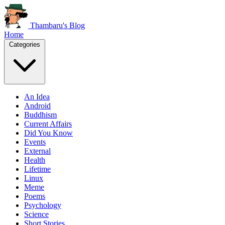
Thambaru's Blog
Home
Categories
An Idea
Android
Buddhism
Current Affairs
Did You Know
Events
External
Health
Lifetime
Linux
Meme
Poems
Psychology
Science
Short Stories