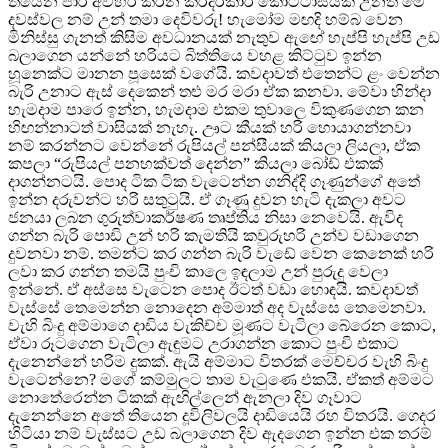
තියෙන පාර අවහිර කරන කරදරකාරී කොට්ටාසයක් උනත් මේ
දවස්වල නම් උන් තමා දෙවිවරු! හැමෝම මඟදි හම්බ වෙන
මිනිස්සු ගැනත් කිසිම අවධානයක් නැතුව ඇඟේ හැප්පි හැප්පි උඩ
බලාගෙන යන්නේ හරියට බිත්තියෙ වහළ කිට්ටුව ඉන්න
හූනෙක්ට මානන පූසෙක් වගේයි. කවදාවත් එතෙන්ට ළං වෙන්න
බැරි උනාට ඇස් දෙකෙන් තළු මර මරා ඒක කනවා. මේවා හින්දා
හැමදාම පාරෙ ඉන්න, හැමදාම එකම තුවාලෙ විකුණගෙන කන
හිඟන්නාටත් වාසියක් නැහැ. ඌට කීයක් හරි හොයාගන්නවා
නම් කරන්නට වෙන්නේ රුපියල් පන්සීයක් කියලා ලියලා, ඒක
කපලා “රුපියල් පනහක්වත් දෙන්න” කියලා බෝඩ් එකක්
දාගන්නටයි. පොද ටික ටික වැටෙන්න ගනිද්දි ගෑණුන්ගේ අතේ
ඉන්න දරුවන්ට හරි සතුටුයි. ඒ ගෑණු දුවන හැටි දැකලා අවට
ජනයා ලබන ගුරුත්වාකර්ෂණ තෘප්තිය නිසා නෙවෙයි. ඇවිද
ගන්න බැරි පොඩි උන් හරි කැමතියි කවුරුහරි උන්ව වඩාගෙන
දුවනවා නම්. තමන්ට කර ගන්න බැරි වැඩේ වෙන කෙනෙක් හරි
ලවා කර ගන්න තමයි පුංචි කාලෙ ඉඳලාම උන් පුරුදු වෙලා
ඉන්නේ. ඒ අස්සෙ වැටෙන පොද ඊටත් වඩා හොඳයි. කවදාවත්
වැස්සේ තෙමෙන්න නොදෙන අම්මාත් අද වැස්සෙ තෙමෙනවා.
වැහි බිංදු අම්මාගෙ දාඩිය වැකිච්ච මූණට වැටිලා බේරෙන කොට,
ඒවා රූටගෙන වැටිලා ඇඳුමට උරාගන්න කොට පුංචි එකාට
දැනෙන්නේ හරිම දුකක්. ඇයි අම්මාට විතරක් මෙච්චර වැහි බිංදු
වැටෙන්නෙ? මගේ කම්මුලට තාම වැටුණෙ එකයි. ඒකත් අම්මට
නොතේරෙන්න ටිකක් ඇඟිල්ලෙන් ඇනලා දිව ගෑවාට
දැනෙන්නෙ අතේ තියෙන දූවිලිවලයි දාඩියෙයි රහ විතරයි. ගෙදර
හිටියා නම් වැස්සට උඩ බලාගෙන දිව ඇදගෙන ඉන්න එක තරම්