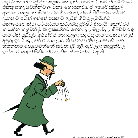
දොඩවන කටවල් දිහා බලාගෙන ඉන්න සමහරු තමන්ටත් ඒකට
එකතු පහදු වෙන්නට අං කොං හොයනවා. ඒ අතරේ පඬුපුල්
ආසනේ ඉඳලා නැගිට්ටා වගේ සමහරුන්ගේ පිටිපස්සෙන් දුම්
දාන්නට පටන් ගත්තේ එතනට ඇවිත් හිටපු ළමයින්ට
නොපෙනෙන්න පිටිපස්සට කරගත්තු දුම්බට නිසායි. කොච්චර
හංගන්න හැදුවත් මූණ ඉස්සරහට ගෙනල්ලා මැළවිලා තිබිච්ච රතු
පාට ගිනි පුළිඟුව අතින්වත් නොඅල්ලා තද රතු පාට කරන්න හැකි
අපූරු ඉර්ධි බලයක් ඒ මාමලාට තියෙනවා කියලා පොඩි උන්
හිතන්නට පෙළඹෙන්නේ කටින් දුම් ගුලි ඇවිල්ලා කාටූන්වල
ඉන්න මකරුන් සිහිගන්වන නිසාත් වෙන්නට ඇති.