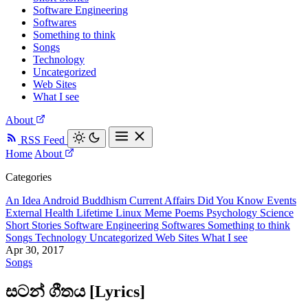
Software Engineering
Softwares
Something to think
Songs
Technology
Uncategorized
Web Sites
What I see
About
RSS Feed
Home
About
Categories
An Idea
Android
Buddhism
Current Affairs
Did You Know
Events
External
Health
Lifetime
Linux
Meme
Poems
Psychology
Science
Short Stories
Software Engineering
Softwares
Something to think
Songs
Technology
Uncategorized
Web Sites
What I see
Apr 30, 2017
Songs
සටන් ගීතය [Lyrics]