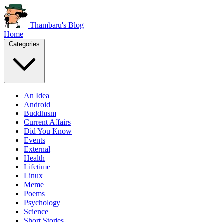
Thambaru's Blog
Home
Categories
An Idea
Android
Buddhism
Current Affairs
Did You Know
Events
External
Health
Lifetime
Linux
Meme
Poems
Psychology
Science
Short Stories