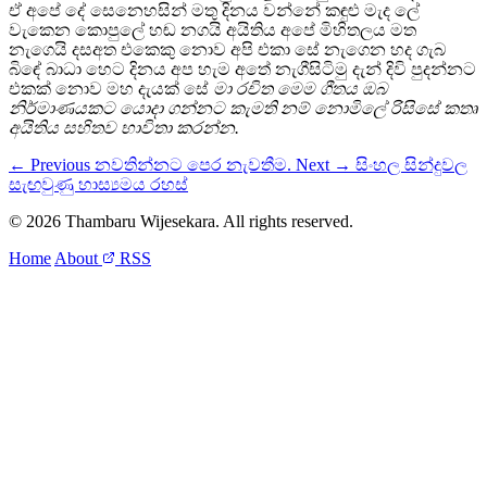
ඒ අපේ දේ සෙනෙහසින් මතු දිනය වන්නේ කඳුළු මැද ලේ
වැකෙන කොපුලේ හඬ නගයි අයිතිය අපේ මිහිතලය මත
නැගෙයි දසඅත එකෙකු නොව අපි එකා සේ නැගෙන හද ගැබ
බිඳේ බාධා හෙට දිනය අප හැම අතේ නැගීසිටිමු දැන් දිවි පුදන්නට
එකක් නොව මහ දැයක් සේ
මා රචිත මෙම ගීතය ඔබ
නිර්මාණයකට යොදා ගන්නට කැමති නම් නොමිලේ රිසිසේ කතෘ
අයිතිය සහිතව භාවිතා කරන්න.
← Previous
නවතින්නට පෙර නැවතීම.
Next →
සිංහල සින්දුවල
සැඟවුණු හාස්‍යමය රහස්
© 2026 Thambaru Wijesekara. All rights reserved.
Home
About
RSS