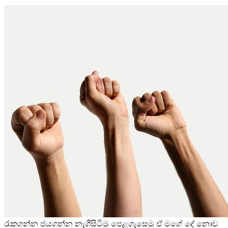
රැකගන්න ජයගන්න නැගීසිටිමු පෙළගැසෙමු ඒ මගේ දේ නොව