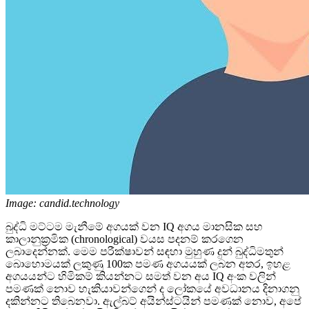
Image: candid.technology
බුද්ධි මට්ටම මැනීමේ අගයක් වන IQ අගය මානසික සහ
කාලානුක්‍රමික (chronological) වයස පදනම් කරගෙන
ලබාදෙන්නක්. මෙම පරීක්ෂාවන් සඳහා මුහුණ දුන් බුද්ධිමතුන්
බොහොමයක් ලකුණු 100ක පමණ අගයයක් ලබන අතර, ඉහළ
අගයයන්ට හිමිකම් කියන්නට සමත් වන අය IQ අංක වලින්
පමණක් නොව හැකියාවන්ගෙන් ද ලෝකයේ අවධානය දිනාගනු
දකින්නට තිබෙනවා. ඇල්බට් අයින්ස්ටයින් පමණක් නොව, අපේ