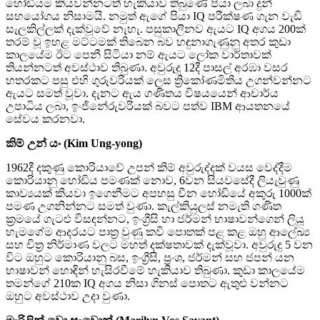
හෝඩියම කියවන්නටත් හැකියාව තිබුණේ පියා ලබා දුන්
සහයෝගය නිසාමයි. නමුත් ඇගේ පියා IQ පරීක්ෂණ ගැන වැඩි
සැලකිල්ලක් දැක්වූවේ නැහැ. පසුකාලීනව ඇයට IQ අගය 200ක්
තරම් වූ ඉහළ මට්ටමක් තිබෙන බව හඳුනාගැණුනු අතර කුඩා
කාලයේම ඊට පෙනී සිටියා නම් ඇයට ලෝක වාර්තාවක්
තියන්නටත් අවස්ථාව තිබුණා. අවුරුදු 12දී පාසල් අරඹා වසර
හතරකට පසු එහි ගුරුවරියක් ලෙස ත්‍රිකෝණමිතිය උගන්වන්නට
ඇයට සමත් වූවා. දැනට ඇය ගණිතය විෂයයෙන් ආචාර්ය
උපාධිය ලබා, ඉංජිනේරුවරියක් බවට පත්ව IBM ආයතනයේ
සේවය කරනවා.
කිම් උන් යං (Kim Ung-yong)
1962දී දකුණු කොරියාවේ උපන් කිම් අවුරුද්දක් වයස වෙද්දීම
කොරියානු හෝඩිය පමණක් නොව, 6වන සියවසේදී ලියැවුණු
කාව්‍යයක් කියවා ඉගෙනීමට අපහසු චීන හෝඩියේ අකුරු 1000ක්
පමණ උගනින්නට සමත් වුණා. කැල්කියුලස් නමැති ගණිත
ක්‍රමයේ ගැටළු විසඳන්නට, ඉංග්‍රීසි හා ජර්මන් භාෂාවන්ගෙන් ලියූ
හැමගේම ආදරයට පාත්‍ර වුණු කවි පොතක් පළ කළ ඔහු ආලේඛ්‍ය
සහ චිත්‍ර නිර්මාණ වලට මහත් දක්ෂතාවක් දැක්වූවා. අවුරුදු 5 වන
විට ඔහුට කොරියානු බස, ඉංග්‍රීසි, ප්‍රංශ, ජර්මන් සහ ජපන් යන
භාෂාවන් හොඳින් හැසිරවීමේ හැකියාව තිබුණා. කුඩා කාලයේම
තමන්ගේ 210ක IQ අගය නිසා ගිනස් පොතට ඇතුළු වන්නට
ඔහුට අවස්ථාව උදා වුණා.