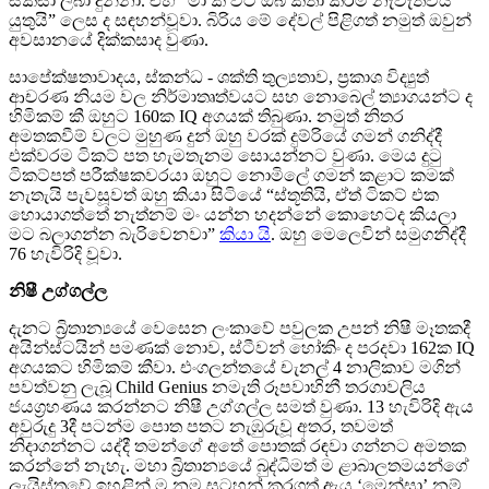
සකසා ලබා දුන්නා. එහි “මා කී විට ඔබ කතා කිරීම නැවැත්විය
යුතුයි” ලෙස ද සඳහන්වූවා. බිරිය මේ දේවල් පිළිගත් නමුත් ඔවුන්
අවසානයේ දික්කසාද වුණා.
සාපේක්ෂතාවාදය, ස්කන්ධ - ශක්ති තුල්‍යතාව, ප්‍රකාශ විද්‍යුත්
ආචරණ නියම වල නිර්මාතෘත්වයට සහ නොබෙල් ත්‍යාගයන්ට ද
හිමිකම් කී ඔහුට 160ක IQ අගයක් තිබුණා. නමුත් නිතර
අමතකවීම් වලට මුහුණ දුන් ඔහු වරක් දුම්රියේ ගමන් ගනිද්දී
එක්වරම ටිකට් පත හැමතැනම සොයන්නට වුණා. මෙය දුටු
ටිකට්පත් පරීක්ෂකවරයා ඔහුට නොමිලේ ගමන් කළාට කමක්
නැතැයි පැවසූවත් ඔහු කියා සිටියේ “ස්තූතියි, ඒත් ටිකට් එක
හොයාගත්තේ නැත්නම් මං යන්න හදන්නේ කොහෙටද කියලා
මට බලාගන්න බැරිවෙනවා”
කියා යි
. ඔහු මෙලෙවින් සමුගනිද්දී
76 හැවිරිදි වූවා.
නිෂී උග්ගල්ල
දැනට බ්‍රිතාන්‍යයේ වෙසෙන ලංකාවේ පවුලක උපන් නිෂී මෑතකදී
අයින්ස්ටයින් පමණක් ‍නොව, ස්ටීවන් හෝකිං ද පරදවා 162ක IQ
අගයකට හිමිකම් කීවා. එංගලන්තයේ චැනල් 4 නාලිකාව මගින්
පවත්වනු ලැබූ Child Genius නමැති රූපවාහිනී තරගාවලිය
ජයග්‍රහණය කරන්නට නිෂී උග්ගල්ල සමත් වුණා. 13 හැවිරිදි ඇය
අවුරුදු 3දී පටන්ම පොත පතට නැඹුරුවූ අතර, තවමත්
නිදාගන්නට යද්දී තමන්ගේ අතේ පොතක් රඳවා ගන්නට අමතක
කරන්නේ නැහැ. මහා බ්‍රිතාන්‍යයේ බුද්ධිමත් ම ළාබාලතමයන්ගේ
ලැයිස්තුවේ ඉහළින් ම නම සටහන් කරගත් ඇය ‘මෙන්සා’ නම්