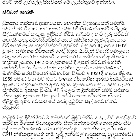
රටේ නිෂී උග්ගල්ල සිසුවියත් මේ ලැයිස්තුවේ ඉන්නවා.
ස්ටීවන් හෝකිං
බ්‍රිතාන්‍ය තාරකා විද්‍යාඥයෙක්, භෞතික විද්‍යාඥයෙක් මෙන්ම
ක්වන්ටම් විද්‍යාව, කළු කුහර වලින් විකිරණ නිකුත්වීම පිළිබඳ
සිද්ධාන්තමය කරුණු ඉදිරිපත් කිරීම ආදියට ද නම් දැරූ ස්ටීවන්
හෝකිං යනු, අයින්ස්ටයින්ට පසුව දකින්නට ලැබුණු අසහාය
චරිතයක් ලෙස හඳුන්වන්නට පුළුවන්. ඔහුගේ IQ අගය 160ක්
වුණා. සාමාන්‍ය ජීවිතයක් ගෙවූ ඔහුට 21වැනි වියේදී මොළයේ
චාලක නියුරෝන ක්ෂයවී යාමේ රෝග තත්ත්වයක් ඇති බවට
හඳුනාගැණුනා. 1942 එංගලන්තයේ දී උපන් ස්ටීවන් හෝකිං
කේම්බ්‍රිජ් සරසවියෙන් තම ආචාර්ය උපාධිය සම්පූර්ණ කර,
ඔක්ෆර්ඩ් සරසවියෙන් ස්වභාවික විද්‍යාව ද 1959 දී හදාරා තිබුණා.
1959 පමණ වන විට ඔහුට චාලක නියුරෝන ආබාධ තත්ත්වයක්
ආ බවට හඳුනාගැණුනු අතර ක්‍ර්‍රම ක්‍රමයෙන් ඔහුට දේහ චලන
සිදුකිරීමට අපහසු වුණා. ALS ලෙස හැඳින්වෙන මෙම රෝගය
නිසා ක්‍රම ක්‍රමයෙන් ඔහුගේ පේශි මෙහෙයවීමේ හැකියාව
ගිලිහුණු අතර අවසානයේ රෝද පුටුවක කල් ගෙවන්නට
සිදුවුණා.
නමුත් ඔහු දිගින් දිගටම තමන්ගේ බුද්ධි මහිමය ලොවට හෙලිදරව්
කරමින් එතෙක් විද්‍යාඥයන්ට සිතා ගන්නටවත් නොහැකිව සිටි
දේ තම පර්යේෂණ හරහා එළිදැක්වූවා. මේ නිසාම, පරිගණක
CPU නිෂ්පාදනයෙහි නම් දැරූ ඉන්ටෙල් ආයතනය, ලෙනෝවෝ