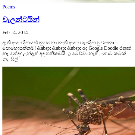
Poems
වැලන්ටයින්
Feb 14, 2014
ඇති අයට දිනයක් නුවමනා නැති අයට හැමදින වුවමනා
පොහොසත්කම! &nbsp; &nbsp; &nbsp; අද Google Doodle එකක්
නෑ නේද? උන්දැත් අද තනිකඩයි. ;) මෙව්වා නැති උනාට කමක්
නෑ, සිල්