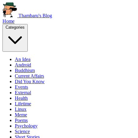
Thambaru's Blog
Home
Categories
An Idea
Android
Buddhism
Current Affairs
Did You Know
Events
External
Health
Lifetime
Linux
Meme
Poems
Psychology
Science
Short Stories