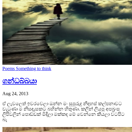
Poems
Something to think
ගන්‍ධබ්බයා
Aug 24, 2013
ඒ ලැවලෙත් ඉවරවෙලා ඔන්න මං සුපුරුදු නිදහස් කල්පනාවට
වැටුණා ම නිසඳැසකට බහින්න හිතුණා. කලින් ලියපු අපබ්‍රංස
ලිපිවලින් පොඩ්ඩක් මිදිලා මක්කද මේ වෙන්නෙ කියලා වටපිට
බැ