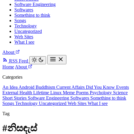
Software Engineering
Softwares
Something to think
Songs
Technology
Uncategorized
Web Sites
What I see
About
RSS Feed
Home
About
Categories
An Idea
Android
Buddhism
Current Affairs
Did You Know
Events
External
Health
Lifetime
Linux
Meme
Poems
Psychology
Science
Short Stories
Software Engineering
Softwares
Something to think
Songs
Technology
Uncategorized
Web Sites
What I see
Tag
#නිසඳැස්