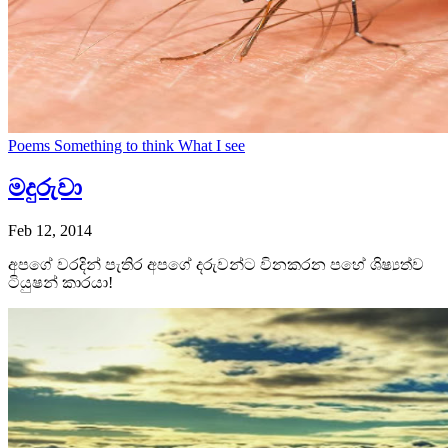
Poems
Something to think
What I see
මදුරුවා
Feb 12, 2014
අපගේ වරදින් පැතිර අපගේ දරුවන්ට විනකරන පහේ ශිෂ්‍යත්ව
ටියුෂන් කාරයා!