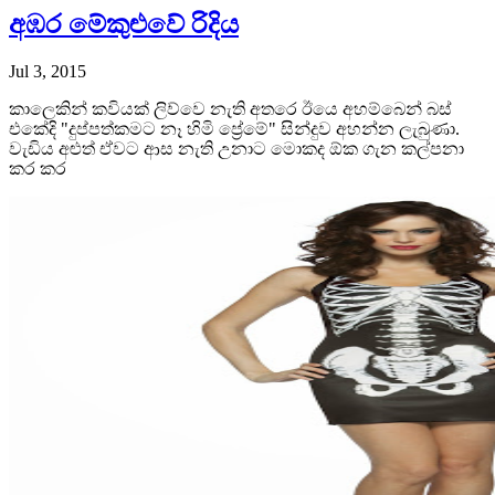
අඹර මේකුළුවේ රිදිය
Jul 3, 2015
කාලෙකින් කවියක් ලිව්වෙ නැති අතරෙ ඊයෙ අහම්බෙන් බස්
එකේදි "දුප්පත්කමට නෑ හිමි ප්‍රේමේ" සින්දුව අහන්න ලැබුණා.
වැඩිය අළුත් ඒවට ආස නැති උනාට මොකද ඕක ගැන කල්පනා
කර කර