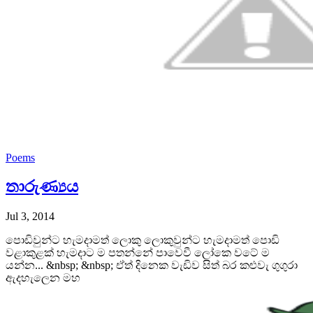
Poems
තාරුණ්‍යය
Jul 3, 2014
පොඩිවුන්ට හැමදාමත් ලොකු ලොකුවුන්ට හැමදාමත් පොඩි
වළාකුළක් හැමදාට ම පතන්නේ පාවෙවී ලෝකෙ වටේ ම
යන්න... &nbsp; &nbsp; ඒත් දිනෙක වැඩිව සිත් බර කළුවැ ගුගුරා
ඇදහැලෙන මහ