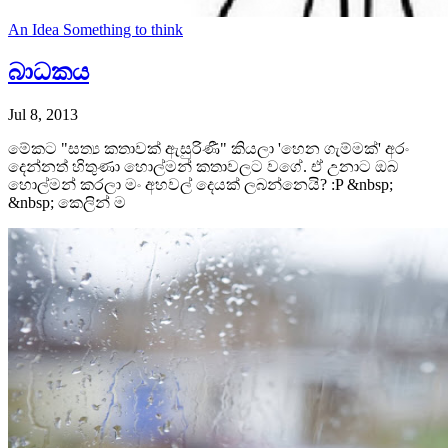
An Idea
Something to think
බාධකය
Jul 8, 2013
මේකට "සත්‍ය කතාවක් ඇසුරිණී" කියලා 'හෙන ගැම්මක්' අරං
දෙන්නත් හිතුණා හොල්මන් කතාවලට වගේ. ඒ උනාට ඔබ
හොල්මන් කරලා මං අහවල් දෙයක් ලබන්නෙයි? :P &nbsp;
&nbsp; කෙලින් ම