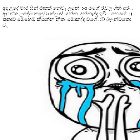
අද උදේ මාර සීන් එකක් නෙවැ උනේ. :-o මගේ රැවුල ගිනි අරං..
ආ! ඒක උදේම කැපුවා ක්ලාස් යන්න. දන්නැද්ද ඉචිං.. හෙහේ. ;)
කතාව මෙහෙම කියන්න නිකං මොකද්ද වගේ. :D බලන්ටකො
වැ