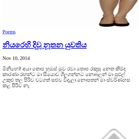
Poems
නියරෙහි දිවූ නූතන යුවතිය
Nov 10, 2014
මිනිහෝ! අයා තොප හුඹස් මුව රවා තොප රකුසු නෙත කිම්ද
කාරණා රඟන්ට මා සියොව ගිලගන්නට නොබලන් මා පුළුල්
උකුළු තල පිරිව වටගත් සළුව විදැලා නොපතන් මා ස්වර්ණහස
කළ පිරිව නැ