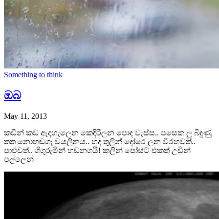
Something to think
ඔබ
May 11, 2013
කඩින් කඩ ඇදහැලෙන කෙඳිරිලන පොද වැස්ස.. පසෙක ලූ බිඳුණු
තත නොහඬගෑ වයලිනය.. හද තුලින් දෝරෙ ලන විරහවත්..
පාළුවත්.. ගිගුරුමින් හඬනගයි! කලින් පෝස්ට් එකත් උඩින්
පල්ලෙන්