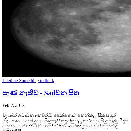
Lifetime
Something to think
පැණ නැතිව - Sadවන සිත
Feb 7, 2013
වළාබර අමාවක අහවරැයි පසක්කොට පහන්කළ සිත් සයුර
නිලංකෘත නෙත්යුවළ සියුමැලි සඳුන්සුවලූ අත'ගැ වූ පියුම්කුඹු රිදුම්
දෙනු නොමනබව මනාදති ඒ බඹර-සමනළ සුපහන් සඳමඬළ