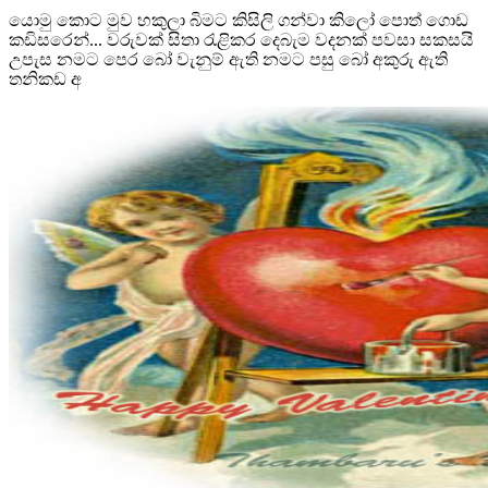
යොමු කොට මුව හකුලා බිමට කිසිලි ගන්වා කිලෝ පොත් ගොඩ
කඩිසරෙන්... වරුවක් සිතා රැළිකර දෙබැම වදනක් පවසා සකසයි
උපැස නමට පෙර බෝ වැනුම් ඇති නමට පසු බෝ අකුරු ඇති
තනිකඩ අ