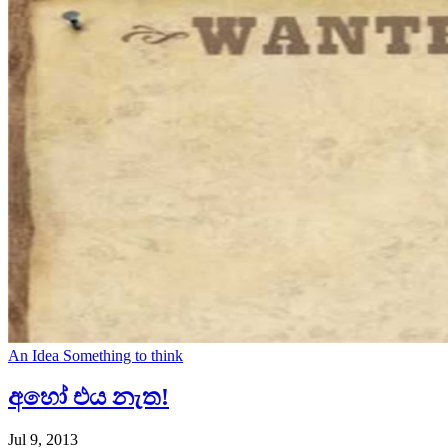
An Idea
Something to think
අහෝ එය නැත!
Jul 9, 2013