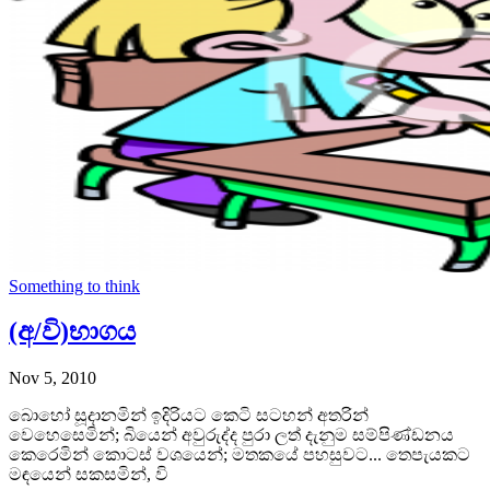
Something to think
(අ/වි)භාගය
Nov 5, 2010
බොහෝ සූදානමින් ඉදිරියට කෙටි සටහන් අතරින්
වෙහෙසෙමින්; බියෙන් අවුරුද්ද පුරා ලත් දැනුම සම්පිණ්ඩනය
කෙරෙමින් කොටස් වශයෙන්; මතකයේ පහසුවට... තෙපැයකට
මඳයෙන් සකසමින්, වි