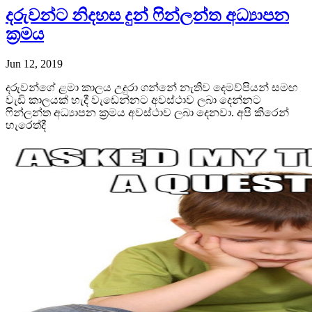
දරුවන්ට නිදහස දුන් ෆින්ලන්ත අධ්‍යාපන
ක්‍රමය
Jun 12, 2019
දරුවන්ගේ ළමා කාලය උදුරා ගන්නේ නැතිව දෙමව්පියන් සමඟ
වැඩි කාලයක් හැදී වැඩෙන්නට අවස්ථාව ලබා දෙන්නට
ෆින්ලන්ත අධ්‍යාපන ක්‍රමය අවස්ථාව ලබා දෙනවා. අපි කිරෙන්
හැරෙත්දී