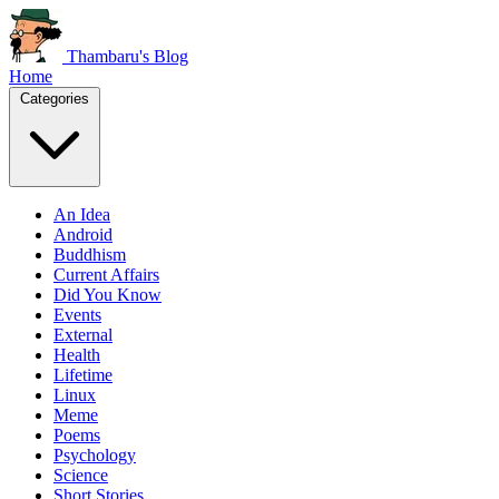
Thambaru's Blog
Home
Categories
An Idea
Android
Buddhism
Current Affairs
Did You Know
Events
External
Health
Lifetime
Linux
Meme
Poems
Psychology
Science
Short Stories