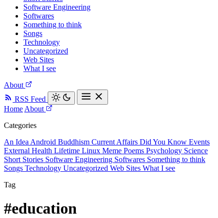
Software Engineering
Softwares
Something to think
Songs
Technology
Uncategorized
Web Sites
What I see
About
RSS Feed
Home
About
Categories
An Idea
Android
Buddhism
Current Affairs
Did You Know
Events
External
Health
Lifetime
Linux
Meme
Poems
Psychology
Science
Short Stories
Software Engineering
Softwares
Something to think
Songs
Technology
Uncategorized
Web Sites
What I see
Tag
#education