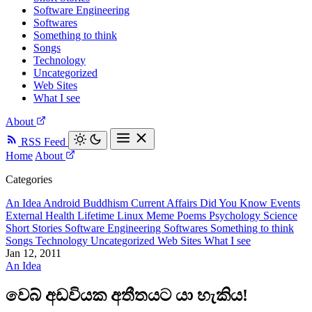
Software Engineering
Softwares
Something to think
Songs
Technology
Uncategorized
Web Sites
What I see
About
RSS Feed
Home
About
Categories
An Idea
Android
Buddhism
Current Affairs
Did You Know
Events
External
Health
Lifetime
Linux
Meme
Poems
Psychology
Science
Short Stories
Software Engineering
Softwares
Something to think
Songs
Technology
Uncategorized
Web Sites
What I see
Jan 12, 2011
An Idea
වෙබ් අඩවියක අතීතයට යා හැකිය!