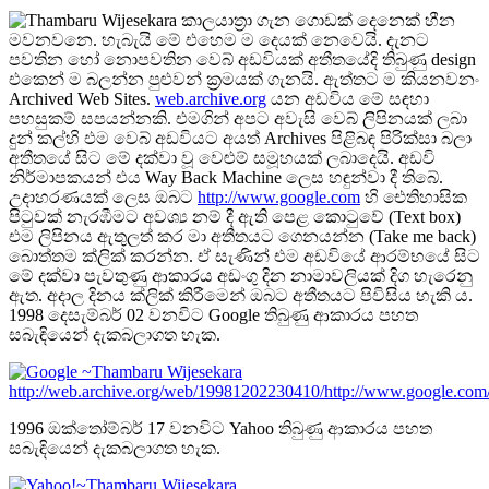
කාලයාත්‍රා ගැන ගොඩක් දෙනෙක් හීන
මවනවනෙ. හැබැයි මේ එහෙම ම දෙයක් නෙවෙයි. දැනට
පවතින හෝ නොපවතින වෙබ් අඩවියක් අතීතයේදි තිබුණු design
එකෙන් ම බලන්න පුළුවන් ක්‍රමයක් ගැනයි. ඇත්තට ම කියනවනං
Archived Web Sites.
web.archive.org
යන අඩවිය මේ සඳහා
පහසුකම් සපයන්නකි. එමගින් අපට අවැසි වෙබ් ලිපිනයක් ලබා
දුන් කල්හි එම වෙබ් අඩවියට අයත් Archives පිළිබඳ පිරික්සා බලා
අතීතයේ සිට මේ දක්වා වූ වෙළුම් සමූහයක් ලබාදෙයි. අඩවි
නිර්මාපකයන් එය Way Back Machine ලෙස හඳුන්වා දී තිබේ.
උදාහරණයක් ලෙස ඔබට
http://www.google.com
හි ‍ඓතිහාසික
පිටුවක් නැරඹීමට අවශ්‍ය නම් දී ඇති පෙළ කොටුවේ (Text box)
එම ලිපිනය ඇතුලත් කර මා අතීතයට ගෙනයන්න (Take me back)
බොත්තම ක්ලික් කරන්න. ඒ සැණින් එම අඩවියේ ආරම්භයේ සිට
මේ දක්වා පැවතුණු ආකාරය අඩංගු දින නාමාවලියක් දිග හැරෙනු
ඇත. අදාල දිනය ක්ලික් කිරීමෙන් ඔබට අතීතයට පිවිසිය හැකි ය.
1998 දෙසැම්බර් 02 වනවිට Google තිබුණු ආකාරය පහත
සබැඳියෙන් දැකබලාගත හැක.
http://web.archive.org/web/19981202230410/http://www.google.com
1996 ඔක්තෝම්බර් 17 වනවිට Yahoo තිබුණු ආකාරය පහත
සබැඳියෙන් දැකබලාගත හැක.