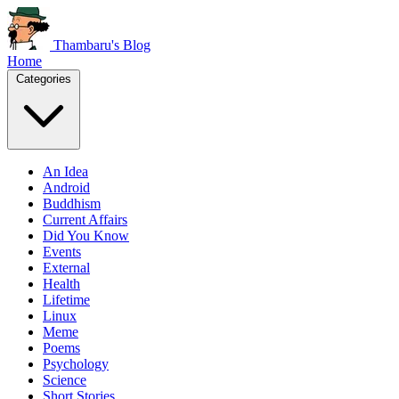
Thambaru's Blog
Home
Categories
An Idea
Android
Buddhism
Current Affairs
Did You Know
Events
External
Health
Lifetime
Linux
Meme
Poems
Psychology
Science
Short Stories